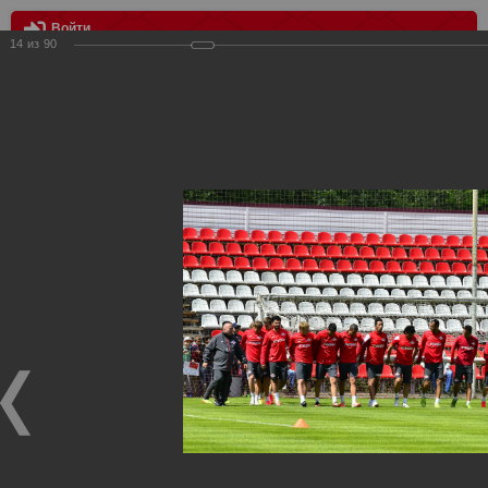
Войти
14
из
90
МЕНЮ
Открытая тренировка 19.06.2014
Главная
>
Фотографии с матчей Спартака, Сборной
Росиии
>
ФК Спартак
>
Сезон 2014/2015
>
Открытая
тренировка 19.06.2014
Уважаемые посетители нашего сайта!
Если у Вас есть фото с матчей
Спартака
, высылайте нам
на
почту
мы обязательно разместим их в этом разделе.
Открытая тренировка 19.06.2014
19.06.2014