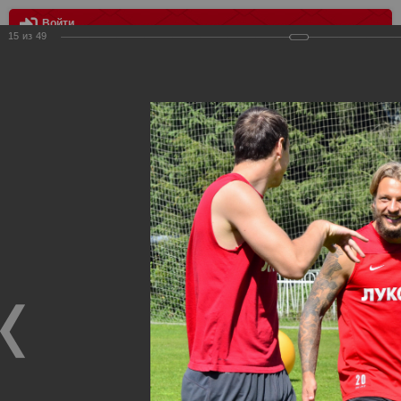
Войти
15
из
49
МЕНЮ
Тренировка команды (23.07.2014)
Главная
>
Фотографии с матчей Спартака, Сборной
Росиии
>
ФК Спартак
>
Сезон 2014/2015
>
Тренировка
команды (23.07.2014)
Уважаемые посетители нашего сайта!
Если у Вас есть фото с матчей
Спартака
, высылайте нам
на
почту
мы обязательно разместим их в этом разделе.
Тренировка команды (23.07.2014)
23.07.2014