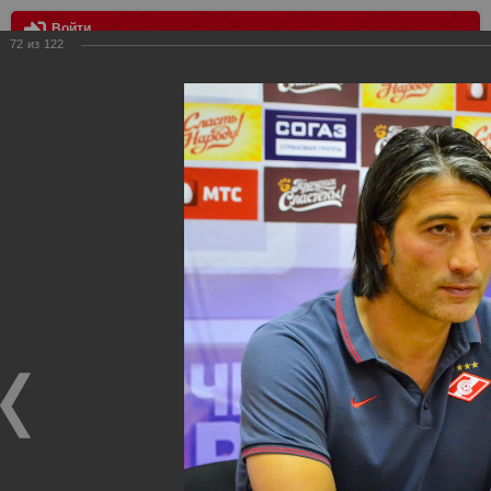
Войти
72
из
122
МЕНЮ
ФК Краснодар - Спартак 4:0
Главная
>
Фотографии с матчей Спартака, Сборной
Росиии
>
ФК Спартак
>
Сезон 2014/2015
>
ФК Краснодар -
Спартак 4:0
Уважаемые посетители нашего сайта!
Если у Вас есть фото с матчей
Спартака
, высылайте нам
на
почту
мы обязательно разместим их в этом разделе.
ФК Краснодар - Спартак 4:0
14.08.2014