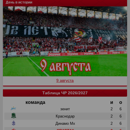
День в истории
9 августа
Таблица ЧР 2026/2027
команда
и
о
зенит
2
6
Краснодар
2
6
Динамо Мх
2
6