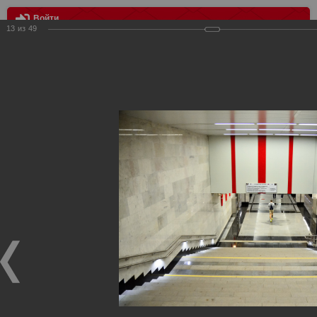
Войти
13
из
49
МЕНЮ
Станция метро "Спартак"
Главная
>
Фотографии с матчей Спартака, Сборной
Росиии
>
ФК Спартак
>
Сезон 2014/2015
>
Станция метро
"Спартак"
Уважаемые посетители нашего сайта!
Если у Вас есть фото с матчей
Спартака
, высылайте нам
на
почту
мы обязательно разместим их в этом разделе.
Станция метро "Спартак"
29.08.2014