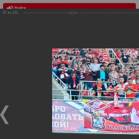
Войти
57
из
231
МЕНЮ
Спартак Москва - Црвена Звезда
Главная
>
Фотографии с матчей Спартака, Сборной
Росиии
>
ФК Спартак
>
Сезон 2014/2015
>
Спартак Москва -
Црвена Звезда
Уважаемые посетители нашего сайта!
Если у Вас есть фото с матчей
Спартака
, высылайте нам
на
почту
мы обязательно разместим их в этом разделе.
Спартак Москва - Црвена Звезда
05.09.2014