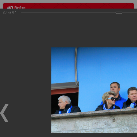
Войти
28
из
67
МЕНЮ
Зенит (Спб) vs Спартак (Москва) 0:0
Главная
>
Фотографии с матчей Спартака, Сборной
Росиии
>
ФК Спартак
>
Сезон 2014/2015
>
Зенит (Спб) vs
Спартак (Москва) 0:0
Уважаемые посетители нашего сайта!
Если у Вас есть фото с матчей
Спартака
, высылайте нам
на
почту
мы обязательно разместим их в этом разделе.
Зенит (Спб) vs Спартак (Москва) 0:0
27.09.2014