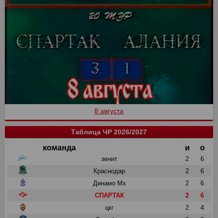
8 августа
Таблица ЧР 2026/2027
команда
и
о
зенит
2
6
Краснодар
2
6
Динамо Мх
2
6
СПАРТАК
2
6
цкг
2
4