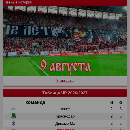
День в истории
9 августа
Таблица ЧР 2026/2027
команда
и
о
зенит
2
6
Краснодар
2
6
Динамо Мх
2
6