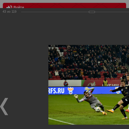
Войти
43
из
119
МЕНЮ
Рубин - Спартак 2:0
Главная
>
Фотографии с матчей Спартака, Сборной
Росиии
>
ФК Спартак
>
Сезон 2014/2015
>
Рубин - Спартак
2:0
Уважаемые посетители нашего сайта!
Если у Вас есть фото с матчей
Спартака
, высылайте нам
на
почту
мы обязательно разместим их в этом разделе.
Рубин - Спартак 2:0
30.10.2014