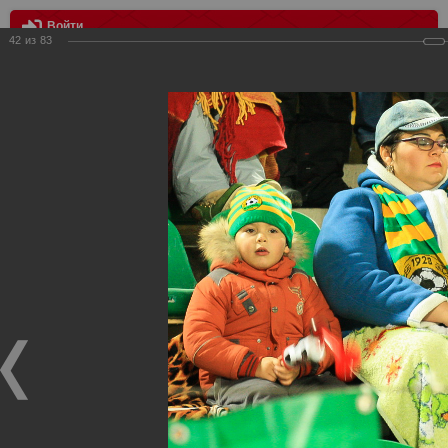
Войти
42
из
83
МЕНЮ
Кубань - Спартак 3:3
Главная
>
Фотографии с матчей Спартака, Сборной
Росиии
>
ФК Спартак
>
Сезон 2014/2015
>
Кубань - Спартак
3:3
Уважаемые посетители нашего сайта!
Если у Вас есть фото с матчей
Спартака
, высылайте нам
на
почту
мы обязательно разместим их в этом разделе.
Кубань - Спартак 3:3
02.11.2014