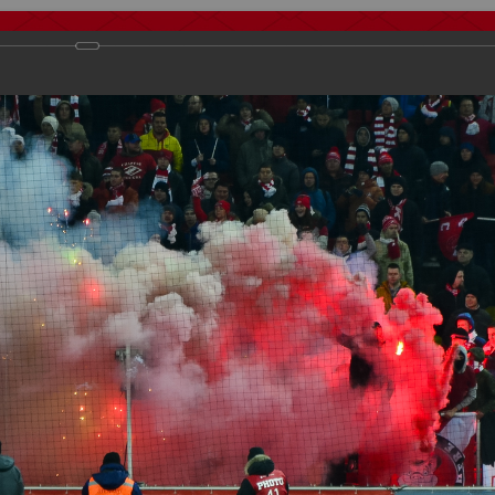
тчеты
Видео
Фанату
Стадионы
О футболе
КБ Форум
осиии
>
ФК Спартак
>
Сезон 2014/2015
>
Спартак Москва - Мордови
важаемые посетители нашего сайта!