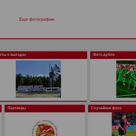
Еще фотографии
еты о выездах
Фото дубля
Партнеры
Случайное фото