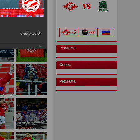
«Лукойл Арена»
начало матча в 20:00
Слайд-шоу:
Реклама
Опрос
Реклама