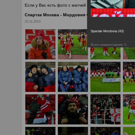
Если у Вас есть фото с матчей
Спартака
, высылайте 
Спартак Москва - Мордовия Саранск
23.11.2014
Spartak-Mordovia (43)
Всего комментариев:
0