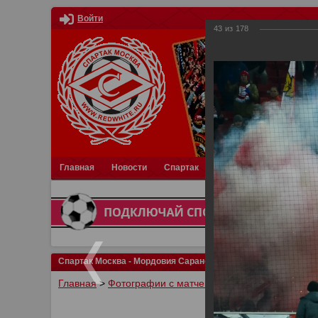
Войти
43
из
178
Главная
Новости
Спартак
Турниры
Фотки
О
Спартак Москва - Мордовия Саранск
Главная
>
Фотографии с матчей Спартака, Сборной Р
У