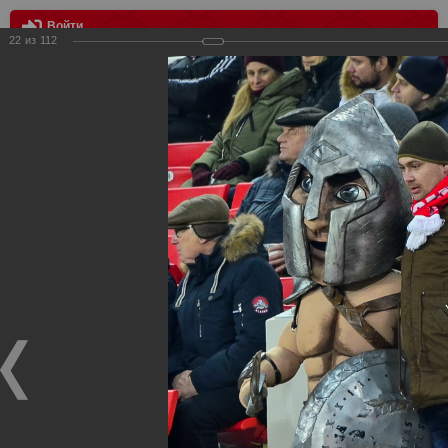
Войти
22
из
112
МЕНЮ
Спартак - Урал 2:0
Главная
>
Фотографии с матчей Спартака, Сборной
Росиии
>
ФК Спартак
>
Сезон 2014/2015
>
Спартак - Урал 2:0
Уважаемые посетители нашего сайта!
Если у Вас есть фото с матчей
Спартака
, высылайте нам
на
почту
мы обязательно разместим их в этом разделе.
Спартак - Урал 2:0
08.12.2014