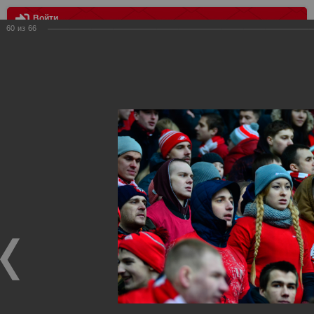
Войти
60
из
66
МЕНЮ
Спартак - Краснодар 1:3
Главная
>
Фотографии с матчей Спартака, Сборной
Росиии
>
ФК Спартак
>
Сезон 2014/2015
>
Спартак -
Краснодар 1:3
Уважаемые посетители нашего сайта!
Если у Вас есть фото с матчей
Спартака
, высылайте нам
на
почту
мы обязательно разместим их в этом разделе.
Спартак - Краснодар 1:3
08.03.2015