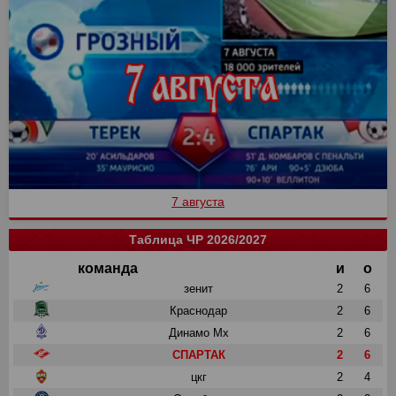
7 августа
Таблица ЧР 2026/2027
команда
и
о
зенит
2
6
Краснодар
2
6
Динамо Мх
2
6
СПАРТАК
2
6
цкг
2
4