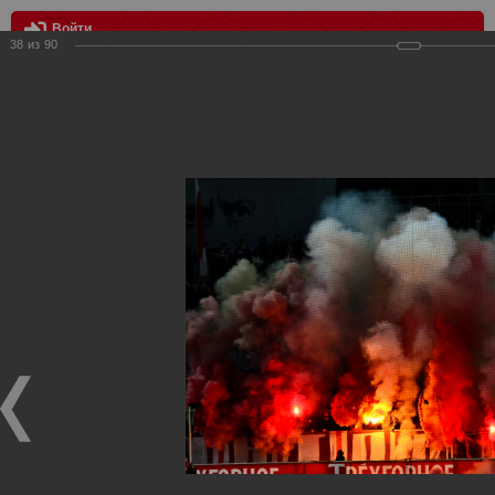
Войти
38
из
90
МЕНЮ
Спартак - Кубань 1:1
Главная
>
Фотографии с матчей Спартака, Сборной
Росиии
>
ФК Спартак
>
Сезон 2014/2015
>
Спартак - Кубань
1:1
Уважаемые посетители нашего сайта!
Если у Вас есть фото с матчей
Спартака
, высылайте нам
на
почту
мы обязательно разместим их в этом разделе.
Спартак - Кубань 1:1
05.04.2015