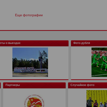
Еще фотографии
еты о выездах
Фото дубля
Партнеры
Случайное фото