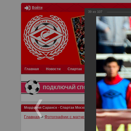
Войти
39
из
107
Главная
Новости
Спартак
Турниры
Фотки
О
Мордовия Саранск - Спартак Москва 1:3
Главная
>
Фотографии с матчей Спартака, Сборной Р
У