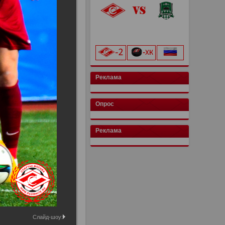
«Лукойл Арена»
начало матча в 20:00
Реклама
Опрос
Реклама
Слайд-шоу: