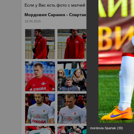
Если у Вас есть фото с матчей
Спартака
, высылайте 
Мордовия Саранск - Спартак Москва 1:3
18.04.2015
mordovia-Spartak (39)