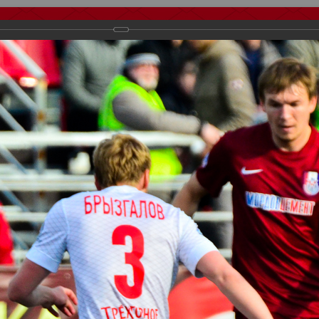
тчеты
Видео
Фанату
Стадионы
О футболе
КБ Форум
осиии
>
ФК Спартак
>
Сезон 2014/2015
>
Мордовия Саранск - Спарт
важаемые посетители нашего сайта!