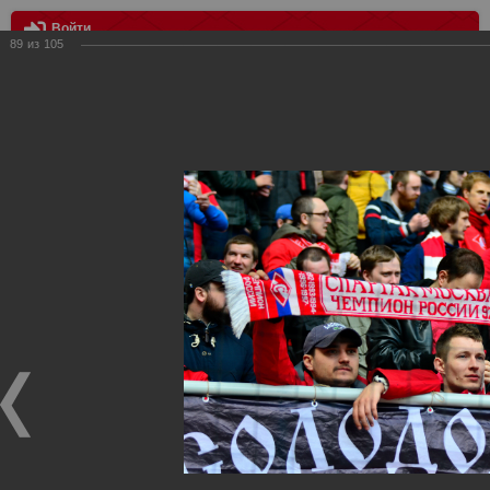
Войти
89
из
105
МЕНЮ
Спартак Москва - Рубин Казань 1:0
Главная
>
Фотографии с матчей Спартака, Сборной
Росиии
>
ФК Спартак
>
Сезон 2014/2015
>
Спартак Москва -
Рубин Казань 1:0
Уважаемые посетители нашего сайта!
Если у Вас есть фото с матчей
Спартака
, высылайте нам
на
почту
мы обязательно разместим их в этом разделе.
Спартак Москва - Рубин Казань 1:0
26.04.2015