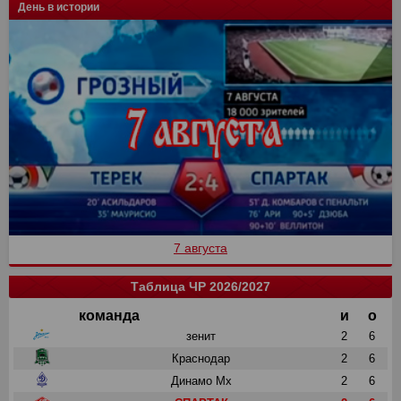
День в истории
7 августа
Таблица ЧР 2026/2027
команда
и
о
зенит
2
6
Краснодар
2
6
Динамо Мх
2
6