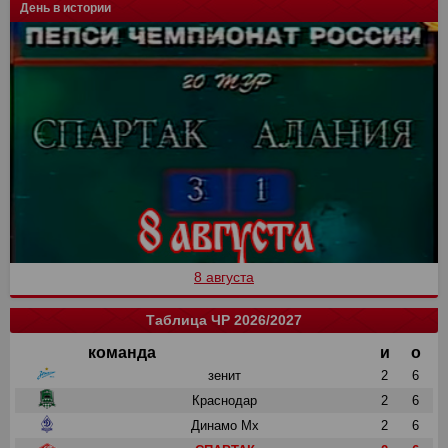
День в истории
8 августа
Таблица ЧР 2026/2027
команда
и
о
зенит
2
6
Краснодар
2
6
Динамо Мх
2
6