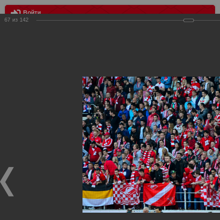
Войти
67
из
142
МЕНЮ
Спартак - Зенит 1:1
Главная
>
Фотографии с матчей Спартака, Сборной
Росиии
>
ФК Спартак
>
Сезон 2014/2015
>
Спартак - Зенит
1:1
Уважаемые посетители нашего сайта!
Если у Вас есть фото с матчей
Спартака
, высылайте нам
на
почту
мы обязательно разместим их в этом разделе.
Спартак - Зенит 1:1
02.05.2015