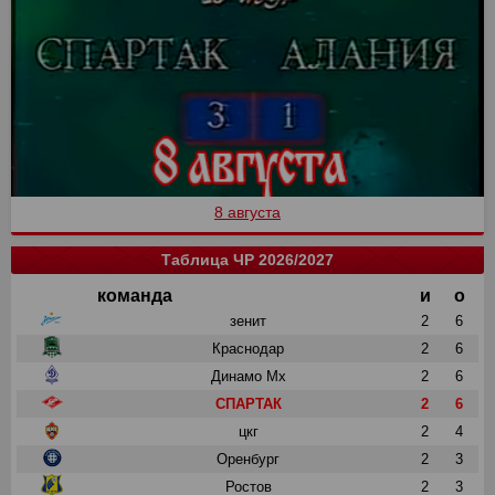
8 августа
Таблица ЧР 2026/2027
команда
и
о
зенит
2
6
Краснодар
2
6
Динамо Мх
2
6
СПАРТАК
2
6
цкг
2
4
Оренбург
2
3
Ростов
2
3