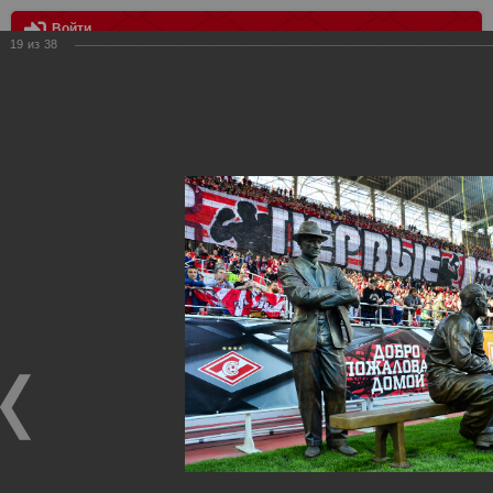
Войти
19
из
38
МЕНЮ
Спартак - Уфа 1:2
Главная
>
Фотографии с матчей Спартака, Сборной
Росиии
>
ФК Спартак
>
Сезон 2014/2015
>
Спартак - Уфа 1:2
Уважаемые посетители нашего сайта!
Если у Вас есть фото с матчей
Спартака
, высылайте нам
на
почту
мы обязательно разместим их в этом разделе.
Спартак - Уфа 1:2
23.05.2015