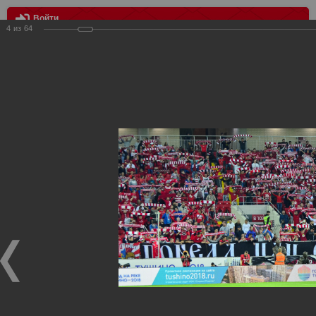
Войти
4
из
64
МЕНЮ
Спартак Москва - Анжи 1:2
Главная
>
Фотографии с матчей Спартака, Сборной
Росиии
>
ФК Спартак
>
Сезон 2015/2016
>
Спартак Москва -
Анжи 1:2
Уважаемые посетители нашего сайта!
Если у Вас есть фото с матчей
Спартака
, высылайте нам
на
почту
мы обязательно разместим их в этом разделе.
Спартак Москва - Анжи 1:2
29.08.2015