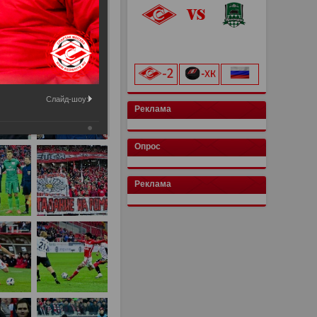
«Лукойл Арена»
начало матча в 20:00
Слайд-шоу:
Реклама
Опрос
Реклама