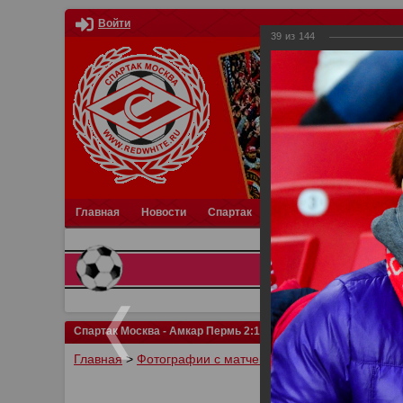
Войти
39
из
144
Главная
Новости
Спартак
Турниры
Фотки
О
Спартак Москва - Амкар Пермь 2:1
Главная
>
Фотографии с матчей Спартака, Сборной Р
У