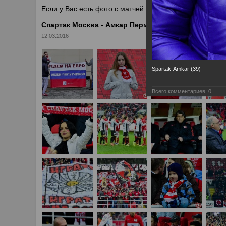
Если у Вас есть фото с матчей
Спартака
, высылайте 
Спартак Москва - Амкар Пермь 2:1
12.03.2016
Spartak-Amkar (39)
Всего комментариев:
0