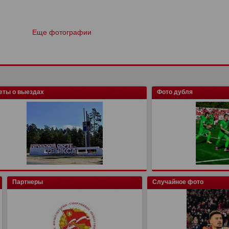
Еще фотографии
еты о выездах
Фото дубля
Партнеры
Случайное фото