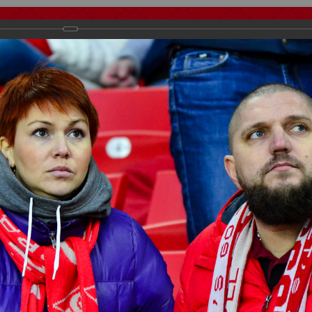
тчеты
Видео
Фанату
Стадионы
О футболе
КБ Форум
осиии
>
ФК Спартак
>
Сезон 2015/2016
>
Спартак Москва - Амкар П
важаемые посетители нашего сайта!