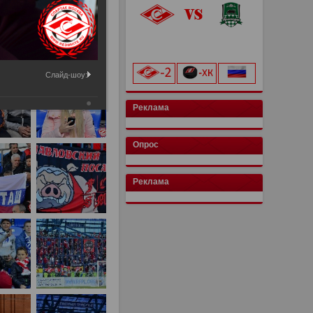
«Лукойл Арена»
начало матча в 20:00
Слайд-шоу:
Реклама
Опрос
Реклама