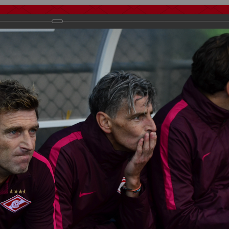
тчеты
Видео
Фанату
Стадионы
О футболе
КБ Форум
осиии
>
ФК Спартак
>
Сезон 2016/2017
>
Оренбург - Спартак 1:3
важаемые посетители нашего сайта!