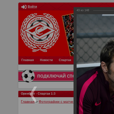
Войти
43
из
148
Главная
Новости
Спартак
Турниры
Фотки
О
Оренбург - Спартак 1:3
Главная
>
Фотографии с матчей Спартака, Сборной Р
У