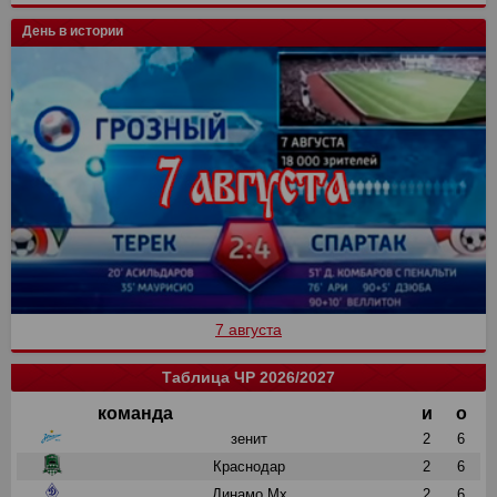
День в истории
7 августа
Таблица ЧР 2026/2027
команда
и
о
зенит
2
6
Краснодар
2
6
Динамо Мх
2
6