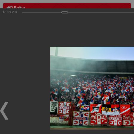
Войти
43
из
201
МЕНЮ
Товарищеский матч Црвена Звезда - Спартак
Главная
>
Фотографии с матчей Спартака, Сборной
Росиии
>
ФК Спартак
>
Сезон 2016/2017
>
Товарищеский
матч Црвена Звезда - Спартак
Уважаемые посетители нашего сайта!
Если у Вас есть фото с матчей
Спартака
, высылайте нам
на
почту
мы обязательно разместим их в этом разделе.
Товарищеский матч Црвена Звезда - Спартак
26.03.2017