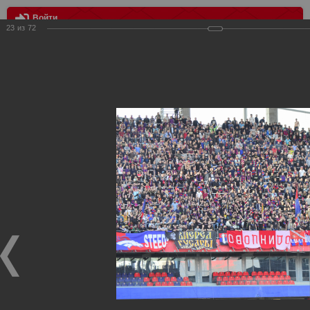
Войти
23
из
72
МЕНЮ
цска - Спартак 1:2
Главная
>
Фотографии с матчей Спартака, Сборной
Росиии
>
ФК Спартак
>
Сезон 2016/2017
>
цска - Спартак 1:2
Уважаемые посетители нашего сайта!
Если у Вас есть фото с матчей
Спартака
, высылайте нам
на
почту
мы обязательно разместим их в этом разделе.
цска - Спартак 1:2
30.04.2017