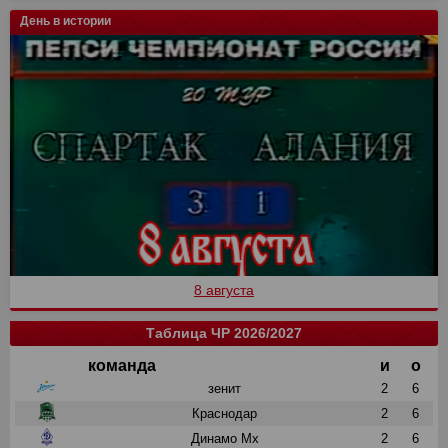
День в истории
8 августа
Таблица ЧР 2026/2027
команда
и
о
зенит
2
6
Краснодар
2
6
Динамо Мх
2
6