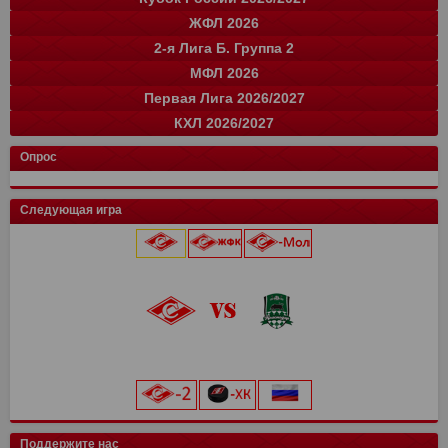
ЖФЛ 2026
Группа "A"
Группа "B"
Группа "C"
Группа "D"
и
и
и
и
о
о
о
о
2-я Лига Б. Группа 2
Крылья Советов
СПАРТАК
Динамо
Ростов
1
1
1
1
3
3
3
3
команда
и
о
МФЛ 2026
Краснодар
Зенит
Родина
Зенит
цкг
14
1
1
1
1
38
3
2
3
2
команда
и
о
Первая Лига 2026/2027
Динамо Мх.
Локомотив
Оренбург
Динамо-СПб
Ахмат
цкг
14
14
1
1
1
1
37
33
0
1
0
1
Группа "А"
Группа "Б"
и
и
о
о
КХЛ 2026/2027
СПАРТАК
Краснодар
Балтика
Факел
Рубин
Акрон
Сочи
14
17
16
1
1
1
1
31
40
40
0
0
0
0
команда
Луки-Энергия
и
14
о
32
Кировец-Восхождение
Н. Новгород
Локомотив
цкг
13
4
17
16
12
24
38
33
Конференция "Запад"
Конференция "Восток"
Чертаново
14
и
и
28
о
о
Опрос
Крылья Советов
СШОР Зенит
Зенит
Уфа
Авангард
Спартак
14
4
17
16
0
0
24
36
8
31
0
0
Муром
13
25
СШ Ленинградец
Спартак Кс
Локомотив
Автомобилист
Динамо Мн
Рубин
14
4
17
16
0
0
18
35
8
29
0
0
Балтика-2
14
25
Следующая игра
Урал
4
7
Чертаново
Родина
Балтика
Адмирал
Драконы
14
17
16
0
0
17
33
28
0
0
Торпедо-Владимир
14
21
Торпедо М
4
7
Ак. им. Коноплева
Мастер-Сатурн
Динамо
Ак Барс
Лада
13
17
16
0
0
16
26
26
0
0
Череповец
14
19
Локомотив
0
0
Енисей
4
7
Звезда-2005
СПАРТАК
Витязь
Амур
14
17
16
0
15
24
26
0
Динамо-Вологда
14
18
9 августа 2026 г.
ска
0
0
Велес
3
6
Крылья Советов
Краснодар
Динамо
Барыс
14
17
15
0
11
23
25
0
Звезда
14
16
Северсталь
0
0
Нефтехимик
4
6
Алмаз-Антей
Металлург Мг
Ростов
Шинник
14
17
16
0
22
8
22
0
Тверь
15
16
«Лукойл Арена»
Динамо Мск
0
0
Ротор
3
6
Рязань-ВДВ
Нефтехимик
Ростов
МФА
14
17
16
0
21
8
21
0
Космос
14
16
начало матча в 20:00
Торпедо
0
0
Челябинск
Урал
4
17
21
6
Черноморец
Енисей
14
16
3
19
Салават Юлаев
СПАРТАК-2
15
0
14
0
ХК Сочи
0
0
Арсенал
4
6
Чертаново
Арсенал
16
16
16
19
Сибирь
Иркутск
13
0
11
0
цкг
0
0
Шинник
4
5
Рубин
Ахмат
17
16
12
17
Трактор
0
0
Искра
14
10
Поддержите нас