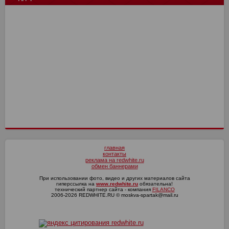
Ленинградец
4
4
СШ им. Г.А. Ярцева
Н.Новгород
17
16
12
15
Енисей-2
14
10
Сочи
4
4
СКА-Хабаровск
Динамо Мх
16
16
11
12
Волга
4
3
Оренбург
Факел
17
16
10
13
Текстильщик
4
2
Ротор
16
7
КАМАЗ
4
1
СКА-Хабаровск
4
0
главная
контакты
реклама на redwhite.ru
обмен баннерами
При использовании фото, видео и других материалов сайта
гиперссылка на
www.redwhite.ru
обязательна!
технический партнер сайта - компания
FILANCO
2006-2026 REDWHITE.RU © moskva-spartak@mail.ru