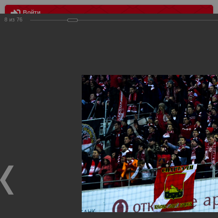
Войти
8
из
76
МЕНЮ
Спартак - Нальчик 5:2 (Кубок России 1/8)
Главная
>
Фотографии с матчей Спартака, Сборной
Росиии
>
ФК Спартак
>
Сезон 2017/2018
>
Спартак - Нальчик
5:2 (Кубок России 1/8)
Уважаемые посетители нашего сайта!
Если у Вас есть фото с матчей
Спартака
, высылайте нам
на
почту
мы обязательно разместим их в этом разделе.
Спартак - Нальчик 5:2 (Кубок России 1/8)
26.10.2017