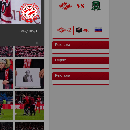
«Лукойл Арена»
начало матча в 20:00
Слайд-шоу:
Реклама
Опрос
Реклама