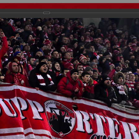
тчеты
Видео
Фанату
Стадионы
О футболе
КБ Форум
осиии
>
ФК Спартак
>
Сезон 2017/2018
>
Спартак - зенит 3:1
важаемые посетители нашего сайта!