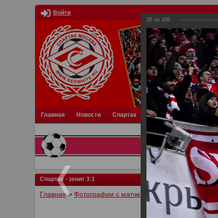
Войти
35
из
105
Главная
Новости
Спартак
Турниры
Фотки
О
Спартак - зенит 3:1
Главная
>
Фотографии с матчей Спартака, Сборной Р
У