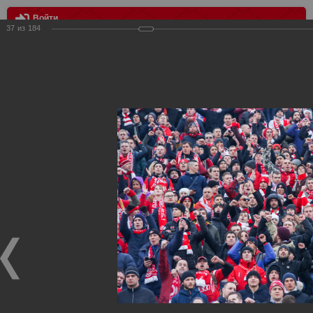
Войти
37
из
184
МЕНЮ
Кубок России 1/4 финала «Крылья Советов» – «Спартак» – 1:3
Главная
>
Фотографии с матчей Спартака, Сборной
Росиии
>
ФК Спартак
>
Сезон 2017/2018
>
Кубок России 1/4
финала «Крылья Советов» – «Спартак» – 1:3
Уважаемые посетители нашего сайта!
Если у Вас есть фото с матчей
Спартака
, высылайте нам
на
почту
мы обязательно разместим их в этом разделе.
Кубок России 1/4 финала «Крылья Советов» –
«Спартак» – 1:3