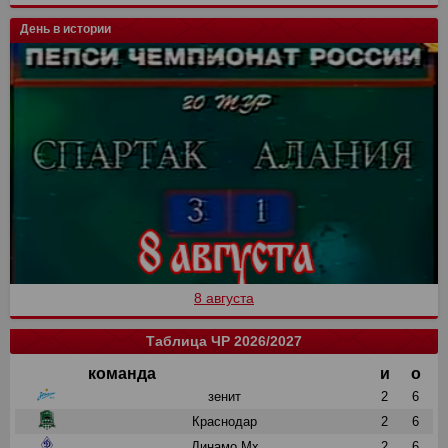
День в истории
8 августа
Таблица ЧР 2026/2027
команда
и
о
зенит
2
6
Краснодар
2
6
Динамо Мх
2
6