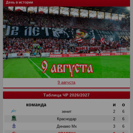
День в истории
9 августа
Таблица ЧР 2026/2027
команда
и
о
зенит
2
6
Краснодар
2
6
Динамо Мх
3
6