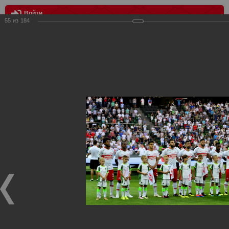
Войти
55
из
184
МЕНЮ
Краснодар - Спартак - 0:1
Главная
>
Фотографии с матчей Спартака, Сборной
Росиии
>
ФК Спартак
>
Сезон 2018/2019
>
Краснодар -
Спартак - 0:1
Уважаемые посетители нашего сайта!
Если у Вас есть фото с матчей
Спартака
, высылайте нам
на
почту
мы обязательно разместим их в этом разделе.
Краснодар - Спартак - 0:1
18.08.2018