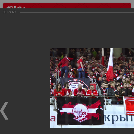
Войти
39
из
69
МЕНЮ
Спартак - Ахмат 1:2
Главная
>
Фотографии с матчей Спартака, Сборной
Росиии
>
ФК Спартак
>
Сезон 2018/2019
>
Спартак - Ахмат
1:2
Уважаемые посетители нашего сайта!
Если у Вас есть фото с матчей
Спартака
, высылайте нам
на
почту
мы обязательно разместим их в этом разделе.
Спартак - Ахмат 1:2
17.09.2018