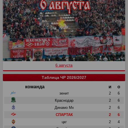
6 августа
Таблица ЧР 2026/2027
команда
и
о
зенит
2
6
Краснодар
2
6
Динамо Мх
2
6
СПАРТАК
2
6
цкг
2
4