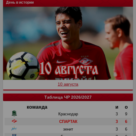
День в истории
10 августа
Таблица ЧР 2026/2027
команда
и
о
Краснодар
3
9
СПАРТАК
3
6
зенит
3
6