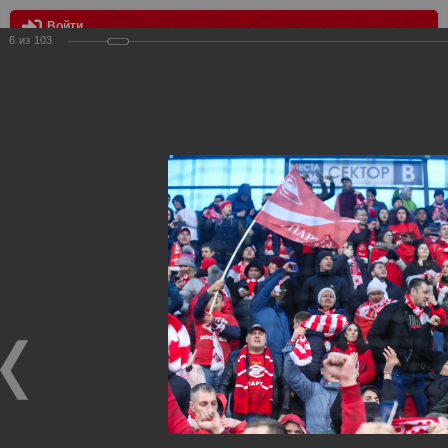
Войти
6
из
103
МЕНЮ
Оренбург - Спартак 1:3
Главная
>
Фотографии с матчей Спартака, Сборной
Росиии
>
ФК Спартак
>
Сезон 2019/2020
>
Оренбург -
Спартак 1:3
Уважаемые посетители нашего сайта!
Если у Вас есть фото с матчей
Спартака
, высылайте нам
на
почту
мы обязательно разместим их в этом разделе.
Оренбург - Спартак 1:3
14.03.2020