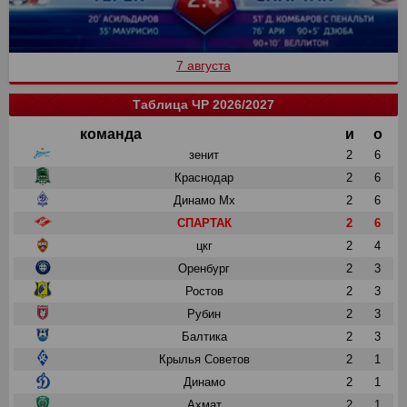
7 августа
Таблица ЧР 2026/2027
команда
и
о
зенит
2
6
Краснодар
2
6
Динамо Мх
2
6
СПАРТАК
2
6
цкг
2
4
Оренбург
2
3
Ростов
2
3
Рубин
2
3
Балтика
2
3
Крылья Советов
2
1
Динамо
2
1
Ахмат
2
1