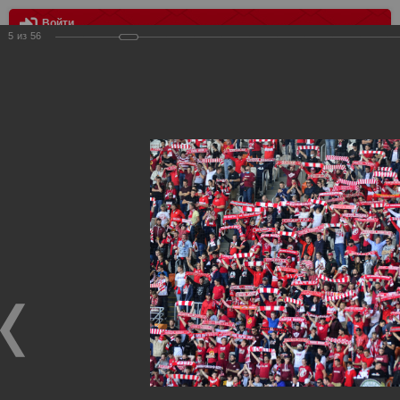
Войти
5
из
56
МЕНЮ
Тамбов - Спартак - 0:2
Главная
>
Фотографии с матчей Спартака, Сборной
Росиии
>
ФК Спартак
>
Сезон 2020/2021
>
Тамбов - Спартак
- 0:2
Уважаемые посетители нашего сайта!
Если у Вас есть фото с матчей
Спартака
, высылайте нам
на
почту
мы обязательно разместим их в этом разделе.
Тамбов - Спартак - 0:2
28.09.2020