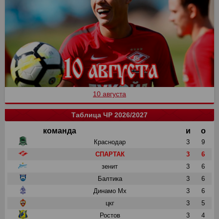
10 августа
Таблица ЧР 2026/2027
команда
и
о
Краснодар
3
9
СПАРТАК
3
6
зенит
3
6
Балтика
3
6
Динамо Мх
3
6
цкг
3
5
Ростов
3
4