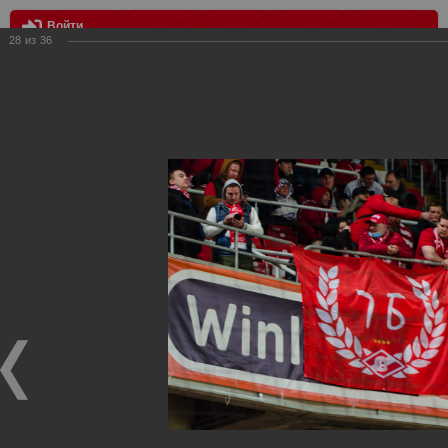
Войти
28
из
36
МЕНЮ
Спартак - Уфа 0:3
Главная
>
Фотографии с матчей Спартака, Сборной
Росиии
>
ФК Спартак
>
Сезон 2020/2021
>
Спартак - Уфа 0:3
Уважаемые посетители нашего сайта!
Если у Вас есть фото с матчей
Спартака
, высылайте нам
на
почту
мы обязательно разместим их в этом разделе.
Спартак - Уфа 0:3
18.04.2021