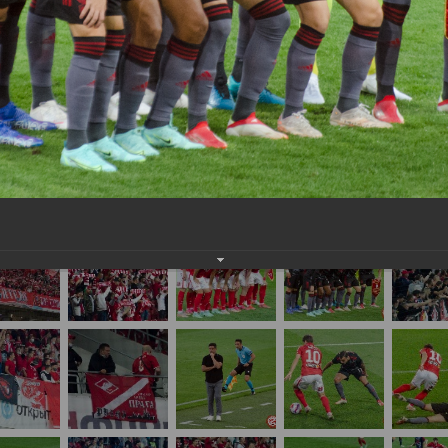
важаемые посетители нашего сайта!
нам на
почту
мы обязательно разместим их в этом разделе.
ги чемпионов