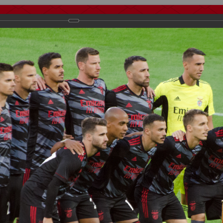
тчеты
Видео
Фанату
Стадионы
О футболе
КБ Форум
ов
осиии
>
ФК Спартак
>
Сезон 2021/2022
>
Спартак - Бенфика 0:2, 1-