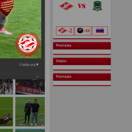
«Лукойл Арена»
начало матча в 20:00
Реклама
Опрос
Слайд-шоу:
Реклама