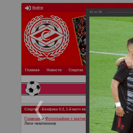
Войти
16
из
56
Главная
Новости
Спартак
Турниры
Фотки
О
Спартак - Бенфика 0:2, 1-й матч квалификации Лиги чемпион
Главная
>
Фотографии с матчей Спартака, Сборной Р
Лиги чемпионов