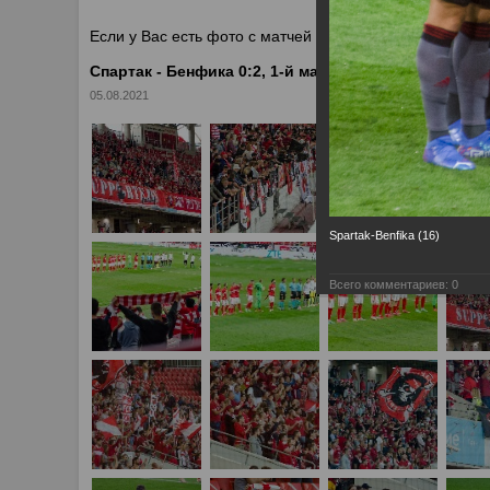
У
Если у Вас есть фото с матчей
Спартака
, высылайте 
Спартак - Бенфика 0:2, 1-й матч квалификации Ли
05.08.2021
Spartak-Benfika (16)
Всего комментариев:
0