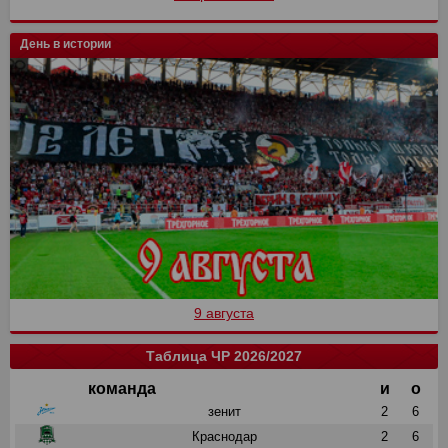
День в истории
9 августа
Таблица ЧР 2026/2027
команда
и
о
зенит
2
6
Краснодар
2
6