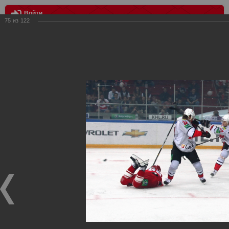
Войти
75
из
122
МЕНЮ
Спартак Москва - Металлург Новокузнецк
Главная
>
Фотографии с матчей Спартака, Сборной
Росиии
>
Сезон 2012-2013
>
Спартак Москва - Металлург
Новокузнецк
Уважаемые посетители нашего сайта!
Если у Вас есть фото с хоккейных игр Спартака,
высылайте нам на почту, мы обязательно разместим их
в этом разделе.
Спартак Москва - Металлург Новокузнецк
14.09.2012