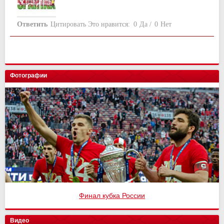
Ответить
Цитировать
Это нравится:
0
Да
/
0
Нет
Фотографии
Финал кубка России
Видео