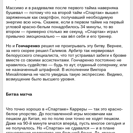
Массимо и в раздевалке после первого тайма наверняка
бушевал — потому что на второй тайм «Спартак» вышел
заряженным как смартфон, получавший необходимую
энергию всю ночь. Скажем, если в первом тайме на первый
угловой красно-белым понадобилось 34 минуты, то во
втором — примерно столько же секунд. «Спартак» играл
привычно эмоционально — как вёл себя и его тренер.
Но и
Гончаренко
решил не проигрывать эту битву. Вернее,
за него скорее решил Галимов. Арбитр так нервировал
белорусского специалиста, что тот устраивал забеги к бровке
вместе со своими ассистентами. Гончаренко постоянно не
нравилось судейство — будь то аут, отданный сопернику, или
не назначенный штрафной. В исполнении Виктора
Михайловича не часто увидишь такую экспрессию. Видимо,
возмущение было высшего уровня.
Битва матча
Что точно хорошо в «Спартаке» Карреры — так это красно-
белое упорство. До поставленной игры москвичам как
пешком до Китая, но по полю они точно не ходят пешком.
Даже на 90-й минуте мчатся вперёд, пусть многое сегодня и
не получалось. Но «Спартак» не сдавался — и в плане
становления коллектива это большой бонус. Да, красно-