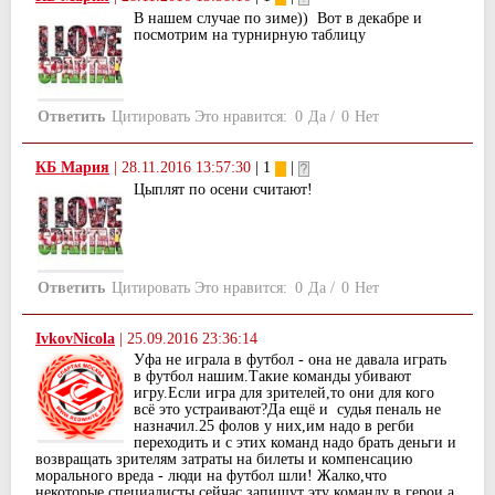
В нашем случае по зиме)) Вот в декабре и
посмотрим на турнирную таблицу
Ответить
Цитировать
Это нравится:
0
Да
/
0
Нет
КБ Мария
|
28.11.2016 13:57:30
| 1
|
Цыплят по осени считают!
Ответить
Цитировать
Это нравится:
0
Да
/
0
Нет
IvkovNicola
|
25.09.2016 23:36:14
Уфа не играла в футбол - она не давала играть
в футбол нашим.Такие команды убивают
игру.Если игра для зрителей,то они для кого
всё это устраивают?Да ещё и судья пеналь не
назначил.25 фолов у них,им надо в регби
переходить и с этих команд надо брать деньги и
возвращать зрителям затраты на билеты и компенсацию
морального вреда - люди на футбол шли! Жалко,что
некоторые специалисты сейчас запишут эту команду в герои,а