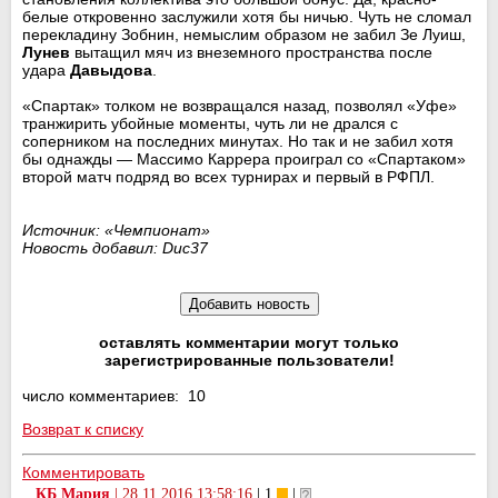
белые откровенно заслужили хотя бы ничью. Чуть не сломал
перекладину Зобнин, немыслим образом не забил Зе Луиш,
Лунев
вытащил мяч из внеземного пространства после
удара
Давыдова
.
«Спартак» толком не возвращался назад, позволял «Уфе»
транжирить убойные моменты, чуть ли не дрался с
соперником на последних минутах. Но так и не забил хотя
бы однажды — Массимо Каррера проиграл со «Спартаком»
второй матч подряд во всех турнирах и первый в РФПЛ.
Источник: «Чемпионат»
Новость добавил: Duc37
оставлять комментарии могут только
зарегистрированные пользователи!
число комментариев: 10
Возврат к списку
Комментировать
КБ Мария
|
28.11.2016 13:58:16
| 1
|