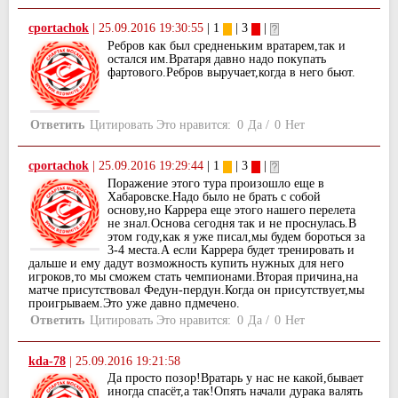
cportachok
|
25.09.2016 19:30:55
| 1
| 3
|
Ребров как был средненьким вратарем,так и
остался им.Вратаря давно надо покупать
фартового.Ребров выручает,когда в него бьют.
Ответить
Цитировать
Это нравится:
0
Да
/
0
Нет
cportachok
|
25.09.2016 19:29:44
| 1
| 3
|
Поражение этого тура произошло еще в
Хабаровске.Надо было не брать с собой
основу,но Каррера еще этого нашего перелета
не знал.Основа сегодня так и не проснулась.В
этом году,как я уже писал,мы будем бороться за
3-4 места.А если Каррера будет тренировать и
дальше и ему дадут возможность купить нужных для него
игроков,то мы сможем стать чемпионами.Вторая причина,на
матче присутствовал Федун-пердун.Когда он присутствует,мы
проигрываем.Это уже давно пдмечено.
Ответить
Цитировать
Это нравится:
0
Да
/
0
Нет
kda-78
|
25.09.2016 19:21:58
Да просто позор!Вратарь у нас не какой,бывает
иногда спасёт,а так!Опять начали дурака валять