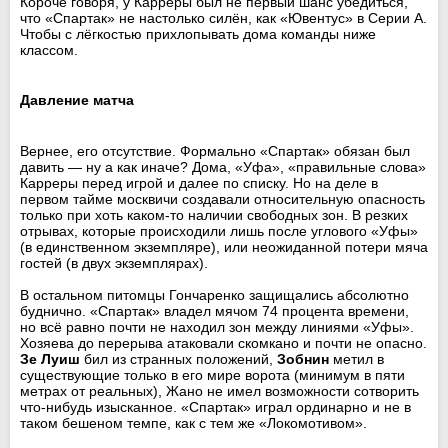
Короче говоря, у Карреры был не первый шанс убедиться,
что «Спартак» не настолько силён, как «Ювентус» в Серии А.
Чтобы с лёгкостью прихлопывать дома команды ниже
классом.
Давление матча
Вернее, его отсутствие. Формально «Спартак» обязан был
давить — ну а как иначе? Дома, «Уфа», «правильные слова»
Карреры перед игрой и далее по списку. Но на деле в
первом тайме москвичи создавали относительную опасность
только при хоть каком-то наличии свободных зон. В резких
отрывах, которые происходили лишь после углового «Уфы»
(в единственном экземпляре), или неожиданной потери мяча
гостей (в двух экземплярах).
В остальном питомцы Гончаренко защищались абсолютно
буднично. «Спартак» владел мячом 74 процента времени,
но всё равно почти не находил зон между линиями «Уфы».
Хозяева до перерыва атаковали скомкано и почти не опасно.
Зе Луиш
бил из странных положений,
Зобнин
метил в
существующие только в его мире ворота (минимум в пяти
метрах от реальных), Жано не имел возможности сотворить
что-нибудь изысканное. «Спартак» играл ординарно и не в
таком бешеном темпе, как с тем же «Локомотивом».