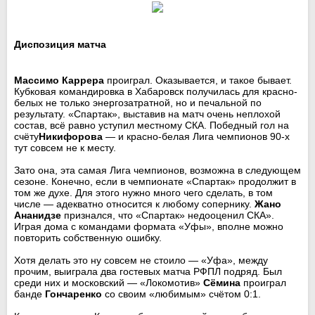
Диспозиция матча
Массимо Каррера
проиграл. Оказывается, и такое бывает.
Кубковая командировка в Хабаровск получилась для красно-
белых не только энергозатратной, но и печальной по
результату. «Спартак», выставив на матч очень неплохой
состав, всё равно уступил местному СКА. Победный гол на
счёту
Никифорова
— и красно-белая Лига чемпионов 90-х
тут совсем не к месту.
Зато она, эта самая Лига чемпионов, возможна в следующем
сезоне. Конечно, если в чемпионате «Спартак» продолжит в
том же духе. Для этого нужно много чего сделать, в том
числе — адекватно относится к любому сопернику.
Жано
Ананидзе
признался, что «Спартак» недооценил СКА».
Играя дома с командами формата «Уфы», вполне можно
повторить собственную ошибку.
Хотя делать это ну совсем не стоило — «Уфа», между
прочим, выиграла два гостевых матча РФПЛ подряд. Был
среди них и московский — «Локомотив»
Сёмина
проиграл
банде
Гончаренко
со своим «любимым» счётом 0:1.