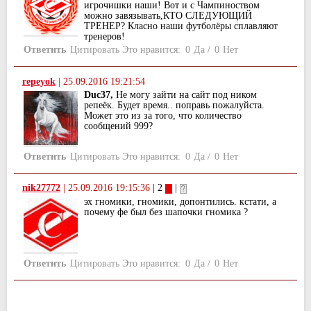
игрочишки наши! Вот и с Чампиноством
можно завязывать,КТО СЛЕДУЮЩИЙ
ТРЕНЕР? Класно наши футболёры сплавляют
тренеров!
Ответить
Цитировать
Это нравится:
0
Да
/
0
Нет
repeyok
|
25.09.2016 19:21:54
Duc37,
Не могу зайти на сайт под ником
репеёк. Будет время.. поправь пожалуйста.
Может это из за того, что количество
сообщений 999?
Ответить
Цитировать
Это нравится:
0
Да
/
0
Нет
nik27772
|
25.09.2016 19:15:36
| 2
|
эх гномики, гномики, допонтились. кстати, а
почему фе был без шапочки гномика ?
Ответить
Цитировать
Это нравится:
0
Да
/
0
Нет