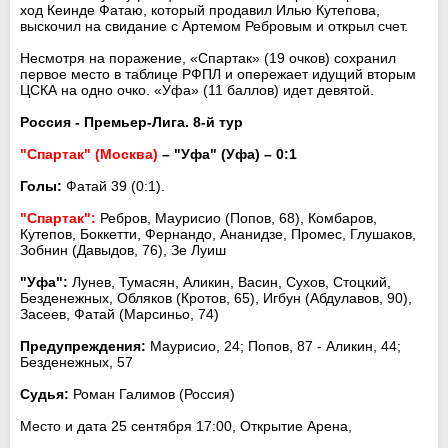
ход Кеинде Фатаю, который продавил Илью Кутепова,
выскочил на свидание с Артемом Ребровым и открыл счет.
Несмотря на поражение, «Спартак» (19 очков) сохранил
первое место в таблице РФПЛ и опережает идущий вторым
ЦСКА на одно очко. «Уфа» (11 баллов) идет девятой.
Россия - Премьер-Лига. 8-й тур
"Спартак" (Москва)
– "Уфа" (Уфа) – 0:1
Голы:
Фатай 39 (0:1).
"Спартак":
Ребров, Маурисио (Попов, 68), Комбаров,
Кутепов, Боккетти, Фернандо, Ананидзе, Промес, Глушаков,
Зобнин (Давыдов, 76), Зе Луиш
"Уфа":
Лунев, Тумасян, Аликин, Васин, Сухов, Стоцкий,
Безденежных, Обляков (Кротов, 65), Игбун (Абдулавов, 90),
Засеев, Фатай (Марсиньо, 74)
Предупреждения:
Маурисио, 24; Попов, 87 - Аликин, 44;
Безденежных, 57
Судья:
Роман Галимов (Россия)
Место и дата 25 сентября 17:00, Открытие Арена,