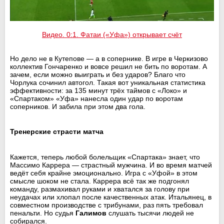
Видео. 0:1. Фатаи («Уфа») открывает счёт
Но дело не в Кутепове — а в сопернике. В игре в Черкизово
коллектив Гончаренко и вовсе решил не бить по воротам. А
зачем, если можно выиграть и без ударов? Благо что
Чорлука сочинил автогол. Такая вот уникальная статистика
эффективности: за 135 минут трёх таймов с «Локо» и
«Спартаком» «Уфа» нанесла один удар по воротам
соперников. И забила при этом два гола.
Тренерские страсти матча
Кажется, теперь любой болельщик «Спартака» знает, что
Массимо Каррера — страстный мужчина. И во время матчей
ведёт себя крайне эмоционально. Игра с «Уфой» в этом
смысле шоком не стала. Каррера всё так же подгонял
команду, размахивал руками и хватался за голову при
неудачах или хлопал после качественных атак. Итальянец, в
совместном производстве с трибунами, раз пять требовал
пенальти. Но судья
Галимов
слушать тысячи людей не
собирался.