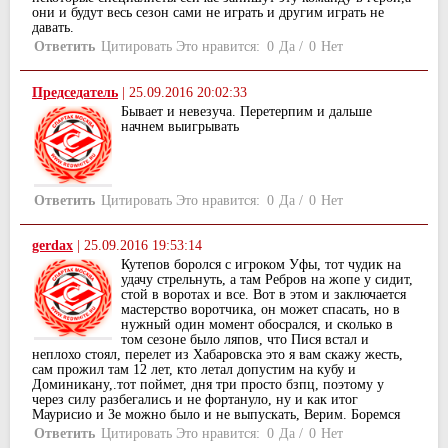
они и будут весь сезон сами не играть и другим играть не
давать.
Ответить
Цитировать
Это нравится:
0
Да
/
0
Нет
Председатель
|
25.09.2016 20:02:33
Бывает и невезуча. Перетерпим и дальше
начнем выигрывать
Ответить
Цитировать
Это нравится:
0
Да
/
0
Нет
gerdax
|
25.09.2016 19:53:14
Кутепов боролся с игроком Уфы, тот чудик на
удачу стрельнуть, а там Ребров на жопе у сидит,
стой в воротах и все. Вот в этом и заключается
мастерство воротчика, он может спасать, но в
нужный один момент обосрался, и сколько в
том сезоне было ляпов, что Пися встал и
неплохо стоял, перелет из Хабаровска это я вам скажу жесть,
сам прожил там 12 лет, кто летал допустим на кубу и
Доминикану,.тот поймет, дня три просто бзпц, поэтому у
через силу разбегались и не фортануло, ну и как итог
Маурисио и Зе можно было и не выпускать, Верим. Боремся
Ответить
Цитировать
Это нравится:
0
Да
/
0
Нет