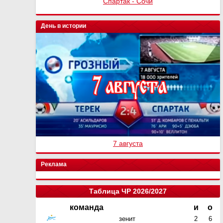
Спартак - Сочи
День в истории
7 августа
Реклама
Таблица ЧР 2026/2027
команда
и
о
зенит
2
6