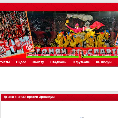
тчеты
Видео
Фанату
Стадионы
О футболе
КБ Форум
Джано сыграл против Ирландии