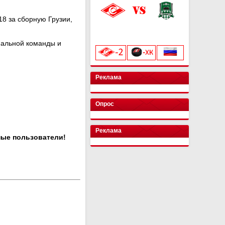
8 за сборную Грузии,
«Лукойл Арена»
начало матча в 20:00
нальной команды и
Реклама
Опрос
Реклама
ные пользователи!