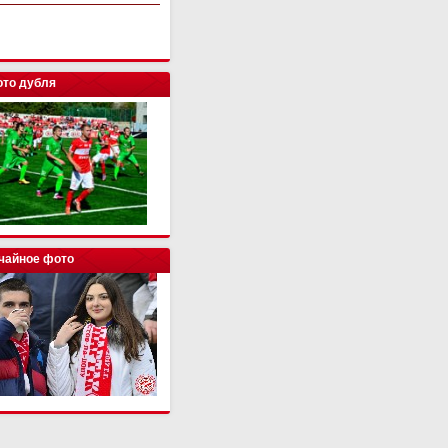
то дубля
чайное фото