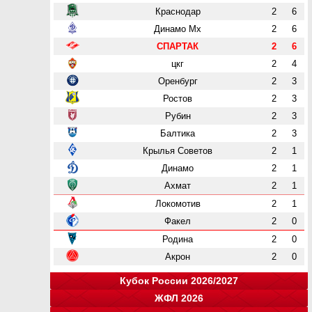
Краснодар
2
6
Динамо Мх
2
6
СПАРТАК
2
6
цкг
2
4
Оренбург
2
3
Ростов
2
3
Рубин
2
3
Балтика
2
3
Крылья Советов
2
1
Динамо
2
1
Ахмат
2
1
Локомотив
2
1
Факел
2
0
Родина
2
0
Акрон
2
0
Кубок России 2026/2027
ЖФЛ 2026
Группа "A"
Группа "B"
Группа "C"
Группа "D"
и
и
и
и
о
о
о
о