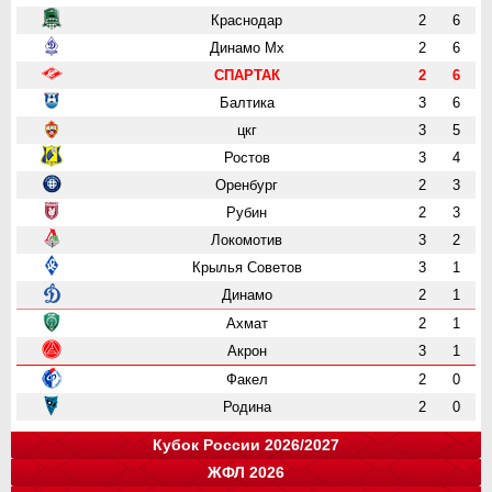
Краснодар
2
6
Динамо Мх
2
6
СПАРТАК
2
6
Балтика
3
6
цкг
3
5
Ростов
3
4
Оренбург
2
3
Рубин
2
3
Локомотив
3
2
Крылья Советов
3
1
Динамо
2
1
Ахмат
2
1
Акрон
3
1
Факел
2
0
Родина
2
0
Кубок России 2026/2027
ЖФЛ 2026
Группа "A"
Группа "B"
Группа "C"
Группа "D"
и
и
и
и
о
о
о
о