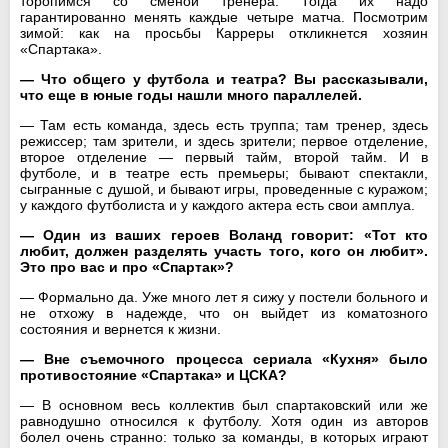
торопимся со сменой тренера. Тогда их надо
гарантированно менять каждые четыре матча. Посмотрим
зимой: как на просьбы Карреры откликнется хозяин
«Спартака».
— Что общего у футбола и театра? Вы рассказывали,
что еще в юные годы нашли много параллелей.
— Там есть команда, здесь есть труппа; там тренер, здесь
режиссер; там зрители, и здесь зрители; первое отделение,
второе отделение — первый тайм, второй тайм. И в
футболе, и в театре есть премьеры; бывают спектакли,
сыгранные с душой, и бывают игры, проведенные с куражом;
у каждого футболиста и у каждого актера есть свои амплуа.
— Один из ваших героев Воланд говорит: «Тот кто
любит, должен разделять участь того, кого он любит».
Это про вас и про «Спартак»?
— Формально да. Уже много лет я сижу у постели больного и
не отхожу в надежде, что он выйдет из коматозного
состояния и вернется к жизни.
— Вне съемочного процесса сериала «Кухня» было
противостояние «Спартака» и ЦСКА?
— В основном весь коллектив был спартаковский или же
равнодушно относился к футболу. Хотя один из авторов
болел очень странно: только за команды, в которых играют