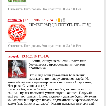
Ответить
Цитировать
Это нравится:
0
Да
/
0
Нет
astana_rw
|
13.10.2016 19:12:24
| 1
|
Г§Г¤Г®Г°Г®ГўГјГї ГІГҐГЎГҐ, Г?Г…Г”!!)))
Ответить
Цитировать
Это нравится:
0
Да
/
0
Нет
repeyok
|
13.10.2016 17:51:02
...Воина, скинувшего цепи и постоянно
борющегося с превосходящими силами
противника...
Вот и ещё один уважаемый болельщик
высказался по поводу символов клуба. Но
зачем общеймассе ориентироваться на мнение Старостина,
Назарова, Симоняна и т.д.?
Казалось бы, всякое бывает.. ну ошибся, ну внушили что
свинья.. ну так послушай умных людей.. очнись. Подумай
ещё раз.. исправься. Но нет, видимо и дальше будем ублажать
конюшенных и прочую шваль, подмахивая им крючкохвостым
задом (как бы им и хотелось). Кстати неплохая идея для ещё