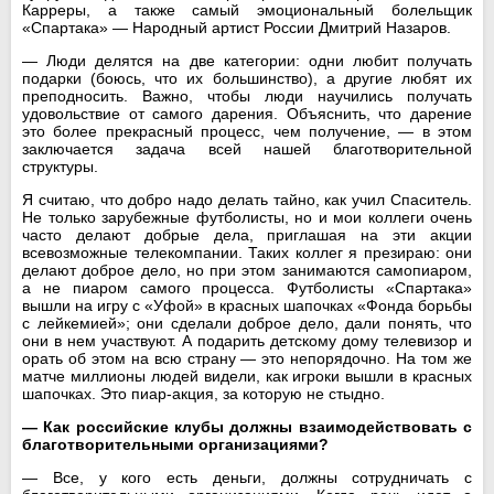
Карреры, а также самый эмоциональный болельщик
«Спартака» — Народный артист России Дмитрий Назаров.
— Люди делятся на две категории: одни любит получать
подарки (боюсь, что их большинство), а другие любят их
преподносить. Важно, чтобы люди научились получать
удовольствие от самого дарения. Объяснить, что дарение
это более прекрасный процесс, чем получение, — в этом
заключается задача всей нашей благотворительной
структуры.
Я считаю, что добро надо делать тайно, как учил Спаситель.
Не только зарубежные футболисты, но и мои коллеги очень
часто делают добрые дела, приглашая на эти акции
всевозможные телекомпании. Таких коллег я презираю: они
делают доброе дело, но при этом занимаются самопиаром,
а не пиаром самого процесса. Футболисты «Спартака»
вышли на игру с «Уфой» в красных шапочках «Фонда борьбы
с лейкемией»; они сделали доброе дело, дали понять, что
они в нем участвуют. А подарить детскому дому телевизор и
орать об этом на всю страну — это непорядочно. На том же
матче миллионы людей видели, как игроки вышли в красных
шапочках. Это пиар-акция, за которую не стыдно.
— Как российские клубы должны взаимодействовать с
благотворительными организациями?
— Все, у кого есть деньги, должны сотрудничать с