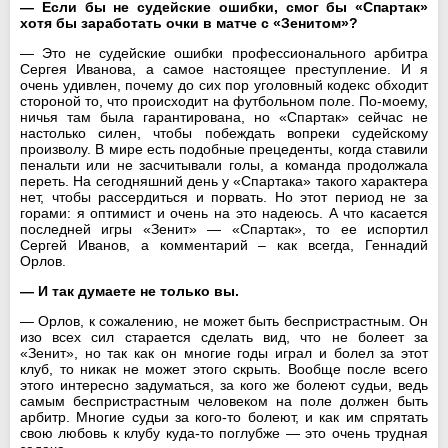
— Если бы не судейские ошибки, смог бы «Спартак»
хотя бы заработать очки в матче с «Зенитом»?
— Это не судейские ошибки профессионального арбитра
Сергея Иванова, а самое настоящее преступление. И я
очень удивлен, почему до сих пор уголовный кодекс обходит
стороной то, что происходит на футбольном поле. По-моему,
ничья там была гарантирована, но «Спартак» сейчас не
настолько силен, чтобы побеждать вопреки судейскому
произволу. В мире есть подобные прецеденты, когда ставили
пенальти или не засчитывали голы, а команда продолжала
переть. На сегодняшний день у «Спартака» такого характера
нет, чтобы рассердиться и порвать. Но этот период не за
горами: я оптимист и очень на это надеюсь. А что касается
последней игры «Зенит» — «Спартак», то ее испортил
Сергей Иванов, а комментарий – как всегда, Геннадий
Орлов.
— И так думаете не только вы.
— Орлов, к сожалению, не может быть беспристрастным. Он
изо всех сил старается сделать вид, что не болеет за
«Зенит», но так как он многие годы играл и болел за этот
клуб, то никак не может этого скрыть. Вообще после всего
этого интересно задуматься, за кого же болеют судьи, ведь
самым беспристрастным человеком на поле должен быть
арбитр. Многие судьи за кого-то болеют, и как им спрятать
свою любовь к клубу куда-то поглубже — это очень трудная