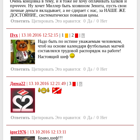
Очень концовка в тему, и я тоже не хочу оплачивать халков и
прччччч. Ну хочет Миллер быть хозяином Зенита, пусть свои
личные деньги вкладывает, а не сдирает с нас, за НАШЕ ЖЕ
ДОСТОЯНИЕ, систематически повышая цены.
Ответить
Цитировать
Это нравится:
0
Да
/
0
Нет
Пух
|
13.10.2016 12:52:15
| 1
| 2
|
Надо быть по истине уважаемым человеком,
чтоб на основе календаря футбольных матчей
составлялся трудовой распорядок на работе!
Настоящий шеф
Ответить
Цитировать
Это нравится:
0
Да
/
0
Нет
Дима22
|
13.10.2016 12:21:49
| 3
|
Ответить
Цитировать
Это нравится:
0
Да
/
0
Нет
igor1976
|
13.10.2016 12:13:11
Браво,шеф!!!