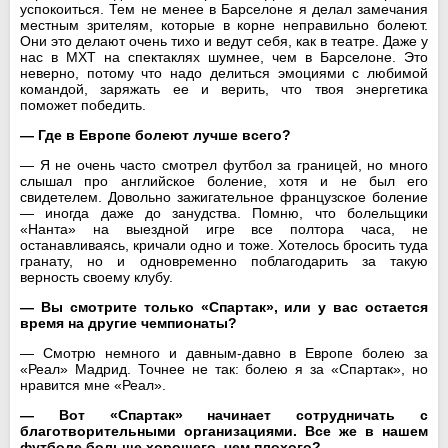
успокоиться. Тем не менее в Барселоне я делал замечания
местным зрителям, которые в корне неправильно болеют.
Они это делают очень тихо и ведут себя, как в театре. Даже у
нас в МХТ на спектаклях шумнее, чем в Барселоне. Это
неверно, потому что надо делиться эмоциями с любимой
командой, заряжать ее и верить, что твоя энергетика
поможет победить.
— Где в Европе болеют лучше всего?
— Я не очень часто смотрел футбол за границей, но много
слышал про английское боление, хотя и не был его
свидетелем. Довольно зажигательное французское боление
— иногда даже до занудства. Помню, что болельщики
«Нанта» на выездной игре все полтора часа, не
останавливаясь, кричали одно и тоже. Хотелось бросить туда
гранату, но и одновременно поблагодарить за такую
верность своему клубу.
— Вы смотрите только «Спартак», или у вас остается
время на другие чемпионаты?
— Смотрю немного и давным-давно в Европе болею за
«Реал» Мадрид. Точнее не так: болею я за «Спартак», но
нравится мне «Реал».
— Вот «Спартак» начинает сотрудничать с
благотворительными организациями. Все же в нашем
футболе больше хорошего, чем плохого?