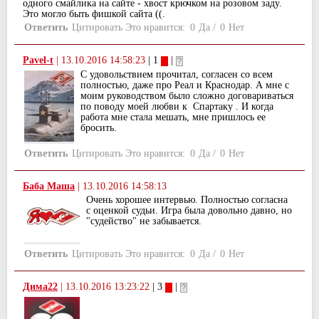
одного смайлика на сайте - хвост крючком на розовом заду.
Это могло быть фишкой сайта ((.
Ответить
Цитировать
Это нравится:
0
Да
/
0
Нет
Pavel-t
|
13.10.2016 14:58:23
| 1
|
С удовольствием прочитал, согласен со всем
полностью, даже про Реал и Краснодар. А мне с
моим руководством было сложно договариваться
по поводу моей любви к Спартаку . И когда
работа мне стала мешать, мне пришлось ее
бросить.
Ответить
Цитировать
Это нравится:
0
Да
/
0
Нет
Баба Маша
|
13.10.2016 14:58:13
Очень хорошее интервью. Полностью согласна
с оценкой судьи. Игра была довольно давно, но
"судейство" не забывается.
Ответить
Цитировать
Это нравится:
0
Да
/
0
Нет
Дима22
|
13.10.2016 13:23:22
| 3
|