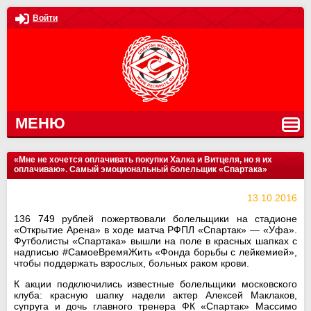
Войти
МЕНЮ
«Мне не хочется оплачивать покупки Халка и Витцеля, но я их
оплачиваю». Самый эмоциональный болельщик «Спартака»
13.10.2016
136 749 рублей пожертвовали болельщики на стадионе
«Открытие Арена» в ходе матча РФПЛ «Спартак» — «Уфа».
Футболисты «Спартака» вышли на поле в красных шапках с
надписью #СамоеВремяЖить «Фонда борьбы с лейкемией»,
чтобы поддержать взрослых, больных раком крови.
К акции подключились известные болельщики московского
клуба: красную шапку надели актер Алексей Маклаков,
супруга и дочь главного тренера ФК «Спартак» Массимо