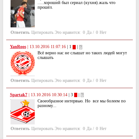
.....хороший был сериал (кухня).жаль что
прошёл.
Ответить
Цитировать
Это нравится:
0
Да
/
0
Нет
YanRoos
|
13.10.2016 11:07:16
| 1
|
Всё верно нас не слышат но таких людей могут
слышать
Ответить
Цитировать
Это нравится:
0
Да
/
0
Нет
Spartak7
|
13.10.2016 10:30:14
| 3
|
Своеобразное интервью. Но все мы болеем по
разному...
Ответить
Цитировать
Это нравится:
0
Да
/
0
Нет