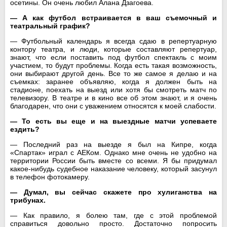
осетины. Он очень любил Алана Дзагоева.
— А как футбол встраивается в ваш съемочный и
театральный график?
— Футбольный календарь я всегда сдаю в репертуарную
контору театра, и люди, которые составляют репертуар,
знают, что если поставить под футбол спектакль с моим
участием, то будут проблемы. Когда есть такая возможность,
они выбирают другой день. Все то же самое я делаю и на
съемках: заранее объявляю, когда я должен быть на
стадионе, поехать на выезд или хотя бы смотреть матч по
телевизору. В театре и в кино все об этом знают, и я очень
благодарен, что они с уважением относятся к моей слабости.
— То есть вы еще и на выездные матчи успеваете
ездить?
— Последний раз на выезде я был на Кипре, когда
«Спартак» играл с АЕКом. Однако мне очень не удобно на
территории России быть вместе со всеми. Я бы придумал
какое-нибудь судебное наказание человеку, который засунул
в телефон фотокамеру.
— Думал, вы сейчас скажете про хулиганства на
трибунах.
— Как правило, я болею там, где с этой проблемой
справиться довольно просто. Достаточно попросить