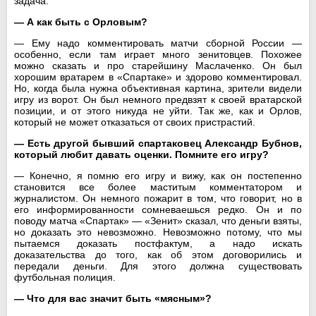
задача.
— А как быть с Орловым?
— Ему надо комментировать матчи сборной России —
особенно, если там играет много зенитовцев. Похожее
можно сказать и про старейшину Маслаченко. Он был
хорошим вратарем в «Спартаке» и здорово комментировал.
Но, когда была нужна объективная картина, зрители видели
игру из ворот. Он был немного предвзят к своей вратарской
позиции, и от этого никуда не уйти. Так же, как и Орлов,
который не может отказаться от своих пристрастий.
— Есть другой бывший спартаковец Александр Бубнов,
который любит давать оценки. Помните его игру?
— Конечно, я помню его игру и вижу, как он постепенно
становится все более маститым комментатором и
журналистом. Он немного пожарит в том, что говорит, но в
его информированности сомневаешься редко. Он и по
поводу матча «Спартак» — «Зенит» сказал, что деньги взяты,
но доказать это невозможно. Невозможно потому, что мы
пытаемся доказать постфактум, а надо искать
доказательства до того, как об этом договорились и
передали деньги. Для этого должна существовать
футбольная полиция.
— Что для вас значит быть «мясным»?