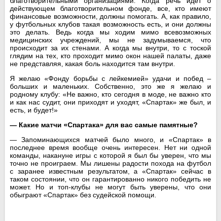
благотворительными организациями. Когда речь идет о
действующем благотворительном фонде, все, кто имеют
финансовые возможности, должны помогать. А, как правило,
у футбольных клубов такая возможность есть, и они должны
это делать. Ведь когда мы ходим мимо всевозможных
медицинских учреждений, мы не задумываемся, что
происходит за их стенами. А когда мы внутри, то с тоской
глядим на тех, кто проходит мимо окон нашей палаты, даже
не представляя, какая боль находится там внутри.
Я желаю «Фонду борьбы с лейкемией» удачи и побед –
больших и маленьких. Собственно, это же я желаю и
родному клубу: «Не важно, кто сегодня в моде, не важно кто
и как нас судит, они приходят и уходят, «Спартак» же был, и
есть, и будет!»
— Какие матчи «Спартака» для вас самые памятные?
— Запоминающихся матчей было много, и «Спартак» в
последнее время вообще очень интересен. Нет ни одной
команды, накануне игры с которой я был бы уверен, что мы
точно не проиграем. Мы лишены радости похода на футбол
с заранее известным результатом, а «Спартак» сейчас в
таком состоянии, что он гарантированно никого победить не
может. Но и топ-клубы не могут быть уверены, что они
обыграют «Спартак» без судейской помощи.