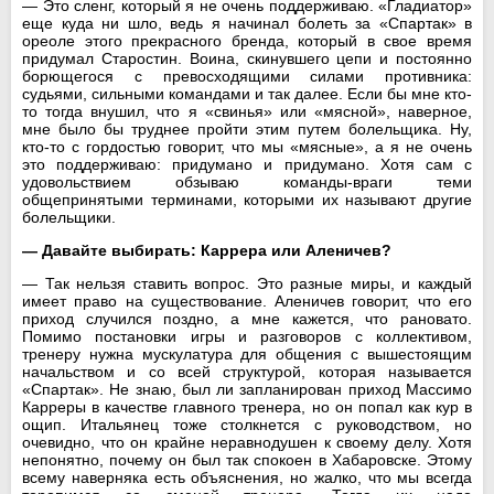
— Это сленг, который я не очень поддерживаю. «Гладиатор»
еще куда ни шло, ведь я начинал болеть за «Спартак» в
ореоле этого прекрасного бренда, который в свое время
придумал Старостин. Воина, скинувшего цепи и постоянно
борющегося с превосходящими силами противника:
судьями, сильными командами и так далее. Если бы мне кто-
то тогда внушил, что я «свинья» или «мясной», наверное,
мне было бы труднее пройти этим путем болельщика. Ну,
кто-то с гордостью говорит, что мы «мясные», а я не очень
это поддерживаю: придумано и придумано. Хотя сам с
удовольствием обзываю команды-враги теми
общепринятыми терминами, которыми их называют другие
болельщики.
— Давайте выбирать: Каррера или Аленичев?
— Так нельзя ставить вопрос. Это разные миры, и каждый
имеет право на существование. Аленичев говорит, что его
приход случился поздно, а мне кажется, что рановато.
Помимо постановки игры и разговоров с коллективом,
тренеру нужна мускулатура для общения с вышестоящим
начальством и со всей структурой, которая называется
«Спартак». Не знаю, был ли запланирован приход Массимо
Карреры в качестве главного тренера, но он попал как кур в
ощип. Итальянец тоже столкнется с руководством, но
очевидно, что он крайне неравнодушен к своему делу. Хотя
непонятно, почему он был так спокоен в Хабаровске. Этому
всему наверняка есть объяснения, но жалко, что мы всегда