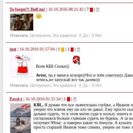
To forget?! Hell no!
|
16.10.2016 08:21:42
| 7
|
Ответить
Цитировать
Это нравится:
0
Да
/
0
Нет
just
|
16.10.2016 01:57:04
| 1
| 1
|
Всем КББ Споки))
Avtor,
ты у меня в игноре))Что и тебе советую)) Дава
лечись,не запускай все так далеко))
Ответить
Цитировать
Это нравится:
0
Да
/
0
Нет
Pavel-t
|
16.10.2016 01:51:54
| 1
|
KBL,
Я думаю что все значительно глубже, а Иванов 
уверен что взяток ему ни кто не давал. Ему просто ск
дальше судить, то в этом матче суди в пользу зенита 
согласишься больше главным судить не будешь. А за ка
получает 90тыс. и наверно какие то бонусы. А кушать 
проста старший Иванов тоже слинял, уверен он тоже з