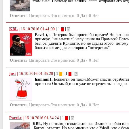
этом знал. Поэтому без всяких **** отправил его отд
Ответить
Цитировать
Это нравится:
0
Да
/
0
Нет
KBL
|
16.10.2016 01:41:00
| 1
|
Pavel-t,
с Питером был просто беспредел! Но вот поч
примеру, "не заметил" нарушение на Промесе? Потом
был бы удалить Кришито, но не сделал этого, потому
бояться возмездия со стороны "питерских".
Ответить
Цитировать
Это нравится:
0
Да
/
0
Нет
just
|
16.10.2016 01:35:20
| 1
| 1
|
hammm1,
Боккетти он такой.Может спасти,отработат
привести.Он такой,и его уже не переделать...поздно..
Ответить
Цитировать
Это нравится:
0
Да
/
0
Нет
Pavel-t
|
16.10.2016 01:34:24
| 1
|
KBL,
Ну не знаю, сознательно нас Иванов гнобил или 
Богом ответит. Но мое мнение что с Уфой, что с бом