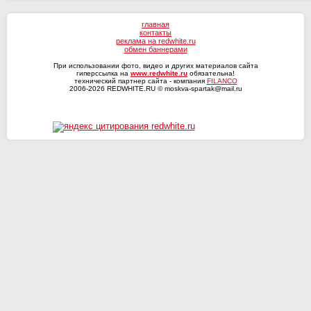
главная
контакты
реклама на redwhite.ru
обмен баннерами
При использовании фото, видео и других материалов сайта
гиперссылка на
www.redwhite.ru
обязательна!
технический партнер сайта - компания
FILANCO
2006-2026 REDWHITE.RU © moskva-spartak@mail.ru