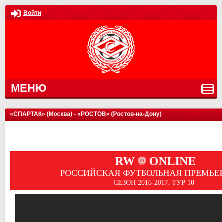
Войти
МЕНЮ
«СПАРТАК» (Москва) - «РОСТОВ» (Ростов-на-Дону)
RW
ONLINE
РОССИЙСКАЯ ФУТБОЛЬНАЯ ПРЕМЬЕР
СЕЗОН 2016-2017. ТУР 10