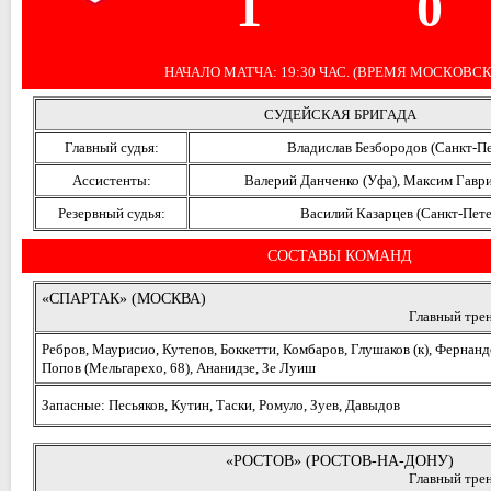
1
0
НАЧАЛО МАТЧА: 19:30 ЧАС. (ВРЕМЯ МОСКОВСК
СУДЕЙСКАЯ БРИГАДА
Главный судья:
Владислав Безбородов (Санкт-П
Ассистенты:
Валерий Данченко (Уфа), Максим Гавр
Резервный судья:
Василий Казарцев (Санкт-Пет
СОСТАВЫ КОМАНД
«СПАРТАК» (МОСКВА)
Главный тре
Ребров, Маурисио, Кутепов, Боккетти, Комбаров, Глушаков (к), Фернанд
Попов (Мельгарехо, 68), Ананидзе, Зе Луиш
Запасные: Песьяков, Кутин, Таски, Ромуло, Зуев, Давыдов
«РОСТОВ» (РОСТОВ-НА-ДОНУ)
Главный тре