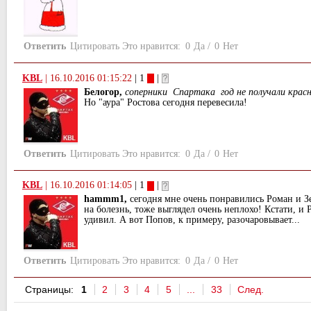
Ответить
Цитировать
Это нравится:
0
Да
/
0
Нет
KBL
|
16.10.2016 01:15:22
| 1
|
Белогор,
соперники Спартака год не получали красн
Но "аура" Ростова сегодня перевесила!
Ответить
Цитировать
Это нравится:
0
Да
/
0
Нет
KBL
|
16.10.2016 01:14:05
| 1
|
hammm1,
сегодня мне очень понравились Роман и Зе
на болезнь, тоже выглядел очень неплохо! Кстати, и
удивил. А вот Попов, к примеру, разочаровывает...
Ответить
Цитировать
Это нравится:
0
Да
/
0
Нет
Страницы:
1
2
3
4
5
...
33
След.