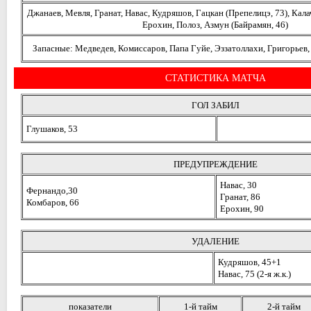
Джанаев, Мевля, Гранат, Навас, Кудряшов, Гацкан (Препелицэ, 73), Калач
Ерохин, Полоз, Азмун (Байрамян, 46)
Запасные: Медведев, Комиссаров, Папа Гуйе, Эззатоллахи, Григорьев
СТАТИСТИКА МАТЧА
ГОЛ ЗАБИЛ
Глушаков, 53
ПРЕДУПРЕЖДЕНИЕ
Навас, 30
Фернандо,30
Гранат, 86
Комбаров, 66
Ерохин, 90
УДАЛЕНИЕ
Кудряшов, 45+1
Навас, 75 (2-я ж.к.)
показатели
1-й тайм
2-й тайм