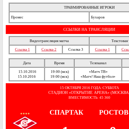
ТРАВМИРОВАННЫЕ ИГРОКИ
Промес
Бухаров
ССЫЛКИ НА ТРАНСЛЯЦИИ
Видеотрансляция матча
Текстовая
Ссылка 1
Ссылка 2
Ссылка 3
Ссылка 1
Ссыл
Дата
Время
Телеканал
15.10.2016
19:00 (мск)
«Матч ТВ»
15.10.2016
19:00 (мск)
«Матч! Наш футбол»
15 ОКТЯБРЯ 2016 ГОДА. СУББОТА
СТАДИОН «ОТКРЫТИЕ АРЕНА» (МОСКВА
ВМЕСТИМОСТЬ: 45 360
СПАРТАК
РОСТОВ