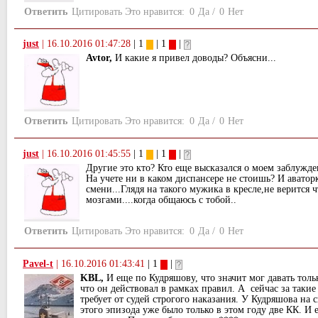
Ответить
Цитировать
Это нравится:
0
Да
/
0
Нет
just
|
16.10.2016 01:47:28
| 1
| 1
|
Avtor,
И какие я привел доводы? Объясни...
Ответить
Цитировать
Это нравится:
0
Да
/
0
Нет
just
|
16.10.2016 01:45:55
| 1
| 1
|
Другие это кто? Кто еще высказался о моем заблужд
На учете ни в каком диспансере не стоишь? И аватор
смени...Глядя на такого мужика в кресле,не верится 
мозгами....когда общаюсь с тобой..
Ответить
Цитировать
Это нравится:
0
Да
/
0
Нет
Pavel-t
|
16.10.2016 01:43:41
| 1
|
KBL,
И еще по Кудряшову, что значит мог давать тол
что он действовал в рамках правил. А сейчас за так
требует от судей строгого наказания. У Кудряшова на 
этого эпизода уже было только в этом году две КК. И е