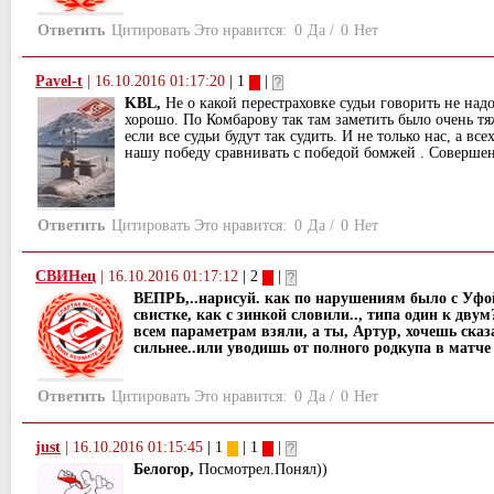
Ответить
Цитировать
Это нравится:
0
Да
/
0
Нет
Pavel-t
|
16.10.2016 01:17:20
| 1
|
KBL,
Не о какой перестраховке судьи говорить не над
хорошо. По Комбарову так там заметить было очень тя
если все судьи будут так судить. И не только нас, а в
нашу победу сравнивать с победой бомжей . Соверше
Ответить
Цитировать
Это нравится:
0
Да
/
0
Нет
СВИНец
|
16.10.2016 01:17:12
| 2
|
ВЕПРЬ,..нарисуй. как по нарушениям было с Уфой
свистке, как с зинкой словили.., типа один к двум
всем параметрам взяли, а ты, Артур, хочешь сказ
сильнее..или уводишь от полного родкупа в матче 
Ответить
Цитировать
Это нравится:
0
Да
/
0
Нет
just
|
16.10.2016 01:15:45
| 1
| 1
|
Белогор,
Посмотрел.Понял))