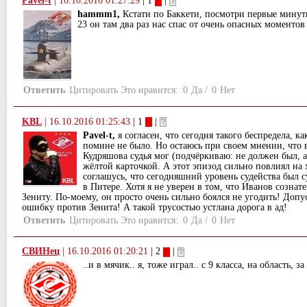
Pavel-t
|
16.10.2016 01:27:29
| 1
|
hammm1,
Кстати по Баккети, посмотри первые минут
23 он там два раз нас спас от очень опасных моменто
Ответить
Цитировать
Это нравится:
0
Да
/
0
Нет
KBL
|
16.10.2016 01:25:43
| 1
|
Pavel-t,
я согласен, что сегодня такого беспредела, ка
помине не было. Но остаюсь при своем мнении, что 
Кудряшова судья мог (подчёркиваю: не должен был, а
жёлтой карточкой. А этот эпизод сильно повлиял на 
соглашусь, что сегодняшний уровень судейства был 
в Питере. Хотя я не уверен в том, что Иванов созна
Зениту. По-моему, он просто очень сильно боялся не угодить! Доп
ошибку против Зенита! А такой трусостью устлана дорога в ад!
Ответить
Цитировать
Это нравится:
0
Да
/
0
Нет
СВИНец
|
16.10.2016 01:20:21
| 2
|
..и в мячик.. я, тоже играл.. с 9 класса, на область, за