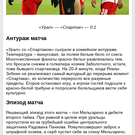
«Урал» — «Спартак» — 0:1
Антураж матча
«Урал» со «Спартаком» сыграли в хоккейном антураже.
Температура – минусовая, за полем белым-бело от снега.
Многочисленные фанаты красно-белых развлекались тем,
что бросали снежки в голкипера хозяев Заболотного, кстати,
тоже бывшего спартаковца. На 20-й минуте, когда Роман
Зобнин не реализовал самый выгодный до перерыва момент
«Спартака», их количество переросло все разумные
пределы. Егоров остановил игру, а игроки гостей подошли к
красно-белой трибуне и попросили болельщиков вести себя
культурно.
Эпизод матча
Решающий эпизод этого матча – гол Мельгарехо в дебюте
второго тайма. При равной в целом игре уральцы
пропустили из-за грубейшей ошибки центрального
защитника Радована Панкова. Ромулосовершил заброс к
штрафной хозяев, а серб пустил себе за спину Мельгарехо,