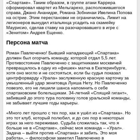
«Спартаке». Таким образом, в группе атаки Каррера
сформировал квартет из Мельгарехо, расположившегося
справа, Джано Ананидзе, Романа Зобнинаи Ивелина Попова
на острие. Этим перестановки не ограничились. Лимит на
легионеров вынудил итальянца усадить на скамейку
Маурисио, сделав ставку на разочаровавшего в игре с
«Зенитом» Андрея Ещенко.
Персона матча
Роман Павлюченко! Бывший нападающий «Спартака»
должен был огорчить команду, которой отдал 5,5 лет.
Противостояние Павлюченко с защитниками москвичей
превращалось в одну из «фишек» матча в Екатеринбурге,
хотя оно могло и не состояться, если бы судья показал
центрфорварду «Урала» заслуженную красную карточку за
умышленный удар зенитовца Луиша Нету. Но Павлюченко
повезло, его не лишили шанса напомнить о себе
спартаковским болельщикам. 34-летний «Спящий гигант»,
забивший до этого тура половину голов уральской команды,
не забывает лучшие годы карьеры.
«Много лет прошло с тех пор, как я ушёл из «Спартака». Но
это тот клуб, который полюбил, и до сих пор в некоторых
играх за него переживаю. Судьба сложилась так, что я
больше не в «Спартаке», сейчас моя команда – «Урал».
Задача – выйти против «Спартака» и забить. Это моя
работа», – философски заметил Павлюченко в