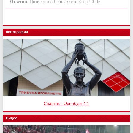
Ответить
Цитировать
Это нравится:
0
Да
/
0
Нет
Фотографии
Спартак - Оренбург 4:1
Видео