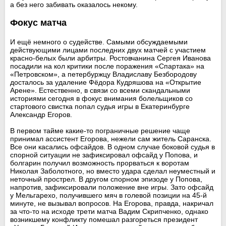
а без него забивать оказалось некому.
Фокус матча
И ещё немного о судействе. Самыми обсуждаемыми
действующими лицами последних двух матчей с участием
красно-белых были арбитры. Ростовчанина Сергея Иванова
посадили на кол критики после поражения «Спартака» на
«Петровском», а петербуржцу Владиславу Безбородову
досталось за удаление Фёдора Кудряшова на «Открытие
Арене». Естественно, в связи со всеми скандальными
историями сегодня в фокус внимания болельщиков со
стартового свистка попал судья игры в Екатеринбурге
Александр Егоров.
В первом тайме какие-то пограничные решение чаще
принимал ассистент Егорова, нежели сам житель Саранска.
Все они касались офсайдов. В одном случае боковой судья в
спорной ситуации не зафиксировал офсайд у Попова, и
болгарин получил возможность прорваться к воротам
Николая Заболотного, но вместо удара сделал неуместный и
неточный прострел. В другом спорном эпизоде у Попова,
напротив, зафиксировали положение вне игры. Зато офсайд
у Мельгарехо, получившего мяч в голевой позиции на 45-й
минуте, не вызывал вопросов. На Егорова, правда, накричал
за что-то на исходе трети матча Вадим Скрипченко, однако
возникшему конфликту помешал разгореться президент