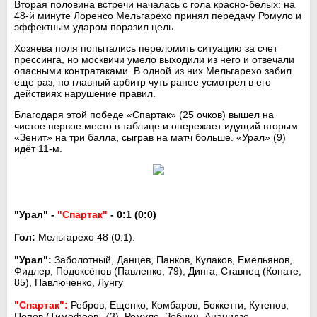
Вторая половина встречи началась с гола красно-белых: на
48-й минуте Лоренсо Мельгарехо принял передачу Ромуло и
эффектным ударом поразил цель.
Хозяева поля попытались переломить ситуацию за счет
прессинга, но москвичи умело выходили из него и отвечали
опасными контратаками. В одной из них Мельгарехо забил
еще раз, но главный арбитр чуть ранее усмотрел в его
действиях нарушение правил.
Благодаря этой победе «Спартак» (25 очков) вышел на
чистое первое место в таблице и опережает идущий вторым
«Зенит» на три балла, сыграв на матч больше. «Урал» (9)
идёт 11-м.
"Урал" -
"Спартак"
- 0:1 (0:0)
Гол:
Мельгарехо 48 (0:1).
"Урал":
Заболотный, Данцев, Панков, Кулаков, Емельянов,
Фидлер, Подоксёнов (Павленко, 79), Динга, Ставпец (Конате,
85), Павлюченко, Лунгу
"Спартак":
Ребров, Ещенко, Комбаров, Боккетти, Кутепов,
Попов (Тимофеев, 73), Ромуло, Зобнин, Ананидзе,