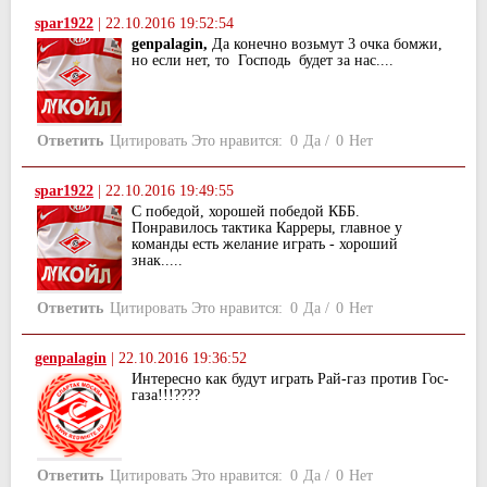
spar1922
|
22.10.2016 19:52:54
genpalagin,
Да конечно возьмут 3 очка бомжи,
но если нет, то Господь будет за нас....
Ответить
Цитировать
Это нравится:
0
Да
/
0
Нет
spar1922
|
22.10.2016 19:49:55
С победой, хорошей победой КББ.
Понравилось тактика Карреры, главное у
команды есть желание играть - хороший
знак.....
Ответить
Цитировать
Это нравится:
0
Да
/
0
Нет
genpalagin
|
22.10.2016 19:36:52
Интересно как будут играть Рай-газ против Гос-
газа!!!????
Ответить
Цитировать
Это нравится:
0
Да
/
0
Нет