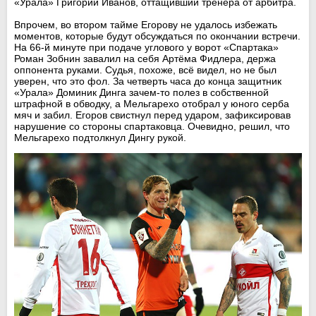
«Урала» Григорий Иванов, оттащивший тренера от арбитра.
Впрочем, во втором тайме Егорову не удалось избежать
моментов, которые будут обсуждаться по окончании встречи.
На 66-й минуте при подаче углового у ворот «Спартака»
Роман Зобнин завалил на себя Артёма Фидлера, держа
оппонента руками. Судья, похоже, всё видел, но не был
уверен, что это фол. За четверть часа до конца защитник
«Урала» Доминик Динга зачем-то полез в собственной
штрафной в обводку, а Мельгарехо отобрал у юного серба
мяч и забил. Егоров свистнул перед ударом, зафиксировав
нарушение со стороны спартаковца. Очевидно, решил, что
Мельгарехо подтолкнул Дингу рукой.