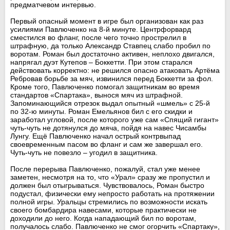
предматчевом интервью.
Первый опасный момент в игре был организован как раз
усилиями Павлюченко на 8-й минуте. Центрфорвард
сместился во фланг, после чего точно прострелил в
штрафную, да только Александр Ставпец слабо пробил по
воротам. Роман был достаточно активен, неплохо двигался,
напрягал дуэт Кутепов – Боккетти. При этом старался
действовать корректно: не решился опасно атаковать Артёма
Ребровав борьбе за мяч, извинился перед Боккетти за фол.
Кроме того, Павлюченко помогал защитникам во время
стандартов «Спартака», вынося мяч из штрафной.
Запоминающийся отрезок выдал опытный «шмель» с 25-й
по 32-ю минуты. Роман Емельянов бил с его скидки и
заработал угловой, после которого уже сам «Спящий гигант»
чуть-чуть не дотянулся до мяча, пойдя на навес Чисамбы
Лунгу. Ещё Павлюченко начал острый контрвыпад
своевременным пасом во фланг и сам же завершал его.
Чуть-чуть не повезло – угодил в защитника.
После перерыва Павлюченко, пожалуй, стал уже менее
заметен, несмотря на то, что «Урал» сразу же пропустил и
должен был отыгрываться. Чувствовалось, Роман быстро
подустал, физически ему непросто работать на протяжении
полной игры. Уральцы стремились по возможности искать
своего бомбардира навесами, которые практически не
доходили до него. Когда нападающий бил по воротам,
получалось слабо. Павлюченко не смог огорчить «Спартаку»,