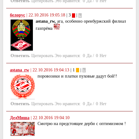
Ответить
Цитировать
Это нравится:
0
Да
/
0
Нет
белорус
|
22.10.2016 19:05:18
| 3
|
astana_rw,
ага, особенно оренбуржский филиал
газпрёма
Ответить
Цитировать
Это нравится:
0
Да
/
0
Нет
astana_rw
|
22.10.2016 19:04:13
| 1
|
поровозики и платки пуховые дадут бой!!
Ответить
Цитировать
Это нравится:
0
Да
/
0
Нет
ДедМиша
|
22.10.2016 19:04:10
Смотрю на предстоящее дерби с оптимизмом !