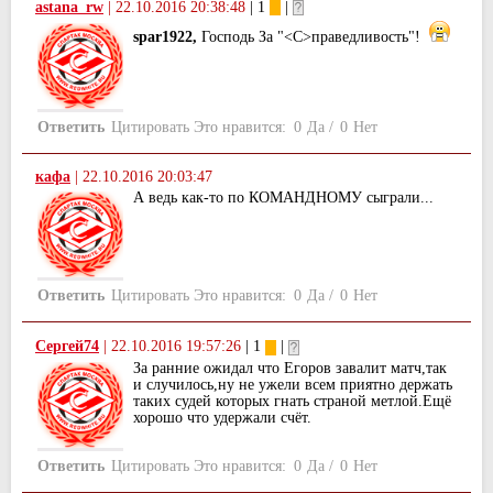
astana_rw
|
22.10.2016 20:38:48
| 1
|
spar1922,
Господь За "<С>праведливость"!
Ответить
Цитировать
Это нравится:
0
Да
/
0
Нет
кафа
|
22.10.2016 20:03:47
А ведь как-то по КОМАНДНОМУ сыграли...
Ответить
Цитировать
Это нравится:
0
Да
/
0
Нет
Сергей74
|
22.10.2016 19:57:26
| 1
|
За ранние ожидал что Егоров завалит матч,так
и случилось,ну не ужели всем приятно держать
таких судей которых гнать страной метлой.Ещё
хорошо что удержали счёт.
Ответить
Цитировать
Это нравится:
0
Да
/
0
Нет