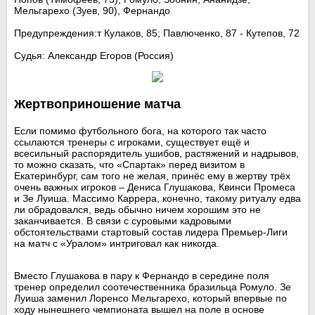
Мельгарехо (Зуев, 90), Фернандо
Предупреждения:т Кулаков, 85; Павлюченко, 87 - Кутепов, 72
Судья: Александр Егоров (Россия)
Жертвоприношение матча
Если помимо футбольного бога, на которого так часто
ссылаются тренеры с игроками, существует ещё и
всесильный распорядитель ушибов, растяжений и надрывов,
то можно сказать, что «Спартак» перед визитом в
Екатеринбург, сам того не желая, принёс ему в жертву трёх
очень важных игроков – Дениса Глушакова, Квинси Промеса
и Зе Луиша. Массимо Каррера, конечно, такому ритуалу едва
ли обрадовался, ведь обычно ничем хорошим это не
заканчивается. В связи с суровыми кадровыми
обстоятельствами стартовый состав лидера Премьер-Лиги
на матч с «Уралом» интриговал как никогда.
Вместо Глушакова в пару к Фернандо в середине поля
тренер определил соотечественника бразильца Ромуло. Зе
Луиша заменил Лоренсо Мельгарехо, который впервые по
ходу нынешнего чемпионата вышел на поле в основе