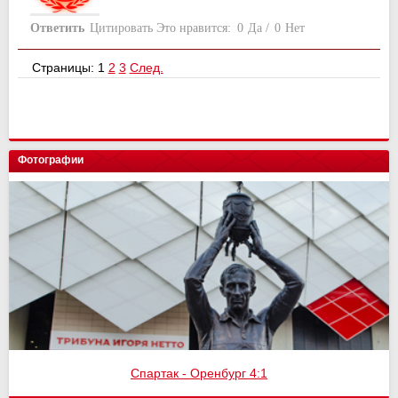
Ответить
Цитировать
Это нравится:
0
Да
/
0
Нет
Страницы:
1
2
3
След.
Фотографии
Спартак - Оренбург 4:1