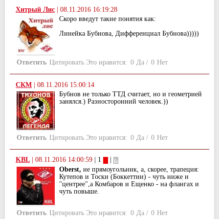
Хитрый Лис
|
08.11.2016 16:19:28
Скоро введут такие понятия как:
Линейка Бубнова, Дифференциал Бубнова)))))
Ответить
Цитировать
Это нравится:
0
Да
/
0
Нет
СКМ
|
08.11.2016 15:00:14
Бубнов не только ТТД считает, но и геометрией
занялся.) Разносторонний человек.))
Ответить
Цитировать
Это нравится:
0
Да
/
0
Нет
KBL
|
08.11.2016 14:00:59
| 1
|
Oberst,
не прямоугольник, а, скорее, трапеция:
Кутепов и Тоски (Боккеттии) - чуть ниже и
"центрее",а Комбаров и Ещенко - на флангах и
чуть повыше.
Ответить
Цитировать
Это нравится:
0
Да
/
0
Нет