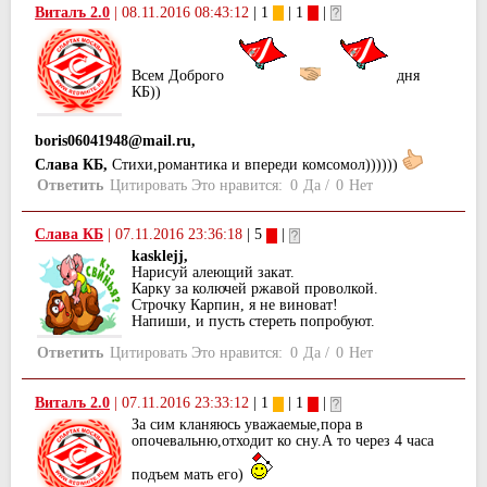
Виталъ 2.0
|
08.11.2016 08:43:12
| 1
| 1
|
Всем Доброго
дня
КБ))
boris06041948@mail.ru,
Слава КБ,
Стихи,романтика и впереди комсомол))))))
Ответить
Цитировать
Это нравится:
0
Да
/
0
Нет
Слава КБ
|
07.11.2016 23:36:18
| 5
|
kasklejj,
Нарисуй алеющий закат.
Карку за колючей ржавой проволкой.
Строчку Карпин, я не виноват!
Напиши, и пусть стереть попробуют.
Ответить
Цитировать
Это нравится:
0
Да
/
0
Нет
Виталъ 2.0
|
07.11.2016 23:33:12
| 1
| 1
|
За сим кланяюсь уважаемые,пора в
опочевальню,отходит ко сну.А то через 4 часа
подъем мать его)