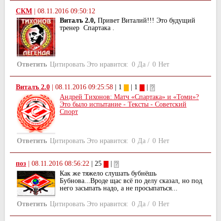
СКМ
|
08.11.2016 09:50:12
Виталъ 2.0,
Привет Виталий!!! Это будущий
тренер Спартака .
Ответить
Цитировать
Это нравится:
0
Да
/
0
Нет
Виталъ 2.0
|
08.11.2016 09:25:58
| 1
| 1
|
Андрей Тихонов: Матч «Спартака» и «Томи»?
Это было испытание - Тексты - Советский
Спорт
Ответить
Цитировать
Это нравится:
0
Да
/
0
Нет
поз
|
08.11.2016 08:56:22
| 25
|
Как же тяжело слушать бубнёшь
Бубнова...Вроде щас всё по делу сказал, но под
него засыпать надо, а не просыпаться...
Ответить
Цитировать
Это нравится:
0
Да
/
0
Нет