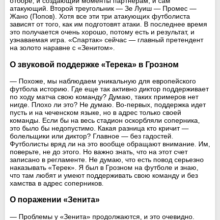
отборе, и создающий моменты партнерам, и сам
атакующий. Второй треугольник — Зе Луиш — Промес —
Жано (Попов). Хотя все эти три атакующих футболиста
зависят от того, как им подготовят атаки. В последнее время
это получается очень хорошо, потому есть и результат, и
узнаваемая игра. «Спартак» сейчас — главный претендент
на золото наравне с «Зенитом».
О звуковой поддержке «Терека» в Грозном
— Похоже, мы наблюдаем уникальную для европейского
футбола историю. Где еще так активно диктор поддерживает
по ходу матча свою команду? Думаю, таких примеров нет
нигде. Плохо ли это? Не думаю. Во-первых, поддержка идет
пусть и на чеченском языке, но в адрес только своей
команды. Если бы на весь стадион оскорбляли соперника,
это было бы недопустимо. Какая разница кто кричит —
болельщики или диктор? Главное — без гадостей.
Футболисты вряд ли на это вообще обращают внимание. Им,
поверьте, не до этого. Но важно знать, что на этот счет
записано в регламенте. Не думаю, что есть повод серьезно
наказывать «Терек». Я был в Грозном на футболе и знаю,
что там любят и умеют поддерживать свою команду и без
хамства в адрес соперников.
О поражении «Зенита»
— Проблемы у «Зенита» продолжаются, и это очевидно.