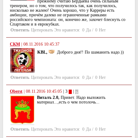
прежнему считаю Бердыева очень сильным
тренером, но о том, что получилось так, как получилось,
нисколько не жалею! Очень хорошо, что у Карреры есть
амбиции, причём далеко не ограниченные рамками
российского чемпионата: он, конечно же, захочет блеснуть со
Спартаком и в еврокубках.
Ответить
Цитировать
Это нравится:
0
Да
/
0
Нет
СКМ
|
08.11.2016 10:45:37
KBL,
Доброго дня!! По шаманить надо.))
Ответить
Цитировать
Это нравится:
0
Да
/
0
Нет
Oberst
|
08.11.2016 10:45:05
| 3
|
Виталъ 2.0,
Привет. Надо выложить
материал...,есть о чем потолочь...
Ответить
Цитировать
Это нравится:
0
Да
/
0
Нет