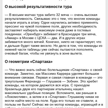
О высокой результативности тура
— В восьми матчах тура забито 32 мяча — очень высокая
результативность. Связываю это с тем, что многие команды
начали играть в атаку. Одни научились активно применять
прессинг на чужой половине поля, других необходимость
заставляет набирать максимум очков даже в гостевых
поединках. «Оренбург» забивает в Краснодаре три мяча,
«Амкар» в Москве с ЦСКА — два. И в других играх
забивается много мячей. Конечно, никто не гарантирует, что
и дальше будет также весело. Но дело в том, что команды из
нижней части таблицы уже сейчас пытаются пополнять
очковый багаж, чтобы не увязнуть в зоне вылета.
О геометрии «Спартака»
— Что важно знать сейчас болельщикам «Спартака» о своей
команде. Заметно, как Массимо Каррера уделяет большое
внимание связкам. Первая и самая главная в команде — это
треугольник Фернандо — Глушаков — Зобнин. Это хребет
команды, на котором держится вся игра. С приходом
бразильца двум его партнерам итальянец нашел
максимально удобные позиции. Вспомните, как раньше в
«Локомотиве», а затем и в «Спартаке» Глушакову никак не
могли найти место на поле. Куда его только не ставили, а
пользы не было! Сейчас же он мотор команды, играющий и в