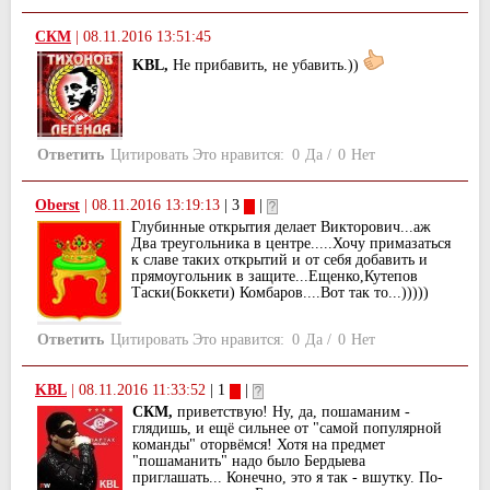
СКМ
|
08.11.2016 13:51:45
KBL,
Не прибавить, не убавить.))
Ответить
Цитировать
Это нравится:
0
Да
/
0
Нет
Oberst
|
08.11.2016 13:19:13
| 3
|
Глубинные открытия делает Викторович...аж
Два треугольника в центре.....Хочу примазаться
к славе таких открытий и от себя добавить и
прямоугольник в защите...Ещенко,Кутепов
Таски(Боккети) Комбаров....Вот так то...)))))
Ответить
Цитировать
Это нравится:
0
Да
/
0
Нет
KBL
|
08.11.2016 11:33:52
| 1
|
СКМ,
приветствую! Ну, да, пошаманим -
глядишь, и ещё сильнее от "самой популярной
команды" оторвёмся! Хотя на предмет
"пошаманить" надо было Бердыева
приглашать... Конечно, это я так - вшутку. По-