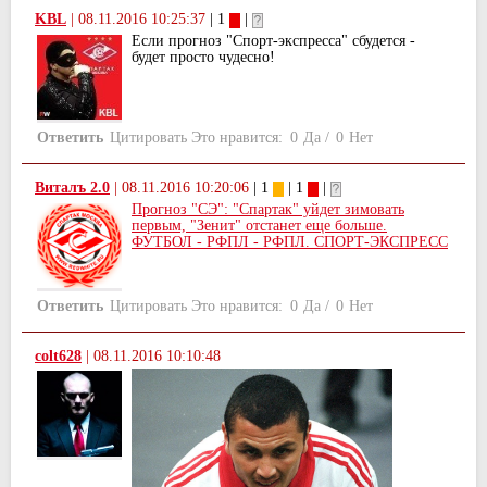
KBL
|
08.11.2016 10:25:37
| 1
|
Если прогноз "Спорт-экспресса" сбудется -
будет просто чудесно!
Ответить
Цитировать
Это нравится:
0
Да
/
0
Нет
Виталъ 2.0
|
08.11.2016 10:20:06
| 1
| 1
|
Прогноз "СЭ": "Спартак" уйдет зимовать
первым, "Зенит" отстанет еще больше.
ФУТБОЛ - РФПЛ - РФПЛ. СПОРТ-ЭКСПРЕСС
Ответить
Цитировать
Это нравится:
0
Да
/
0
Нет
colt628
|
08.11.2016 10:10:48