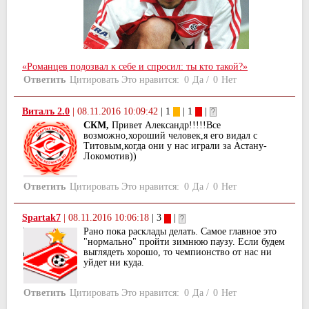
«Романцев подозвал к себе и спросил: ты кто такой?»
Ответить
Цитировать
Это нравится:
0
Да
/
0
Нет
Виталъ 2.0
|
08.11.2016 10:09:42
| 1
| 1
|
СКМ,
Привет Александр!!!!!Все
возможно,хороший человек,я его видал с
Титовым,когда они у нас играли за Астану-
Локомотив))
Ответить
Цитировать
Это нравится:
0
Да
/
0
Нет
Spartak7
|
08.11.2016 10:06:18
| 3
|
Рано пока расклады делать. Самое главное это
"нормально" пройти зимнюю паузу. Если будем
выглядеть хорошо, то чемпионство от нас ни
уйдет ни куда.
Ответить
Цитировать
Это нравится:
0
Да
/
0
Нет