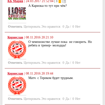
КБ Мария
|
24.03.2017 21:52:04
| 1
|
А Кариока-то тут при чём?
Ответить
Цитировать
Это нравится:
0
Да
/
0
Нет
Корнеслав
|
08.11.2016 20:21:10
О чемпионстве лучше пока не говорить. Но
ребята и тренер- молодцы!
Ответить
Цитировать
Это нравится:
0
Да
/
0
Нет
Корнеслав
|
08.11.2016 20:19:44
Матч с Тереком будет трудным.
Ответить
Цитировать
Это нравится:
0
Да
/
0
Нет