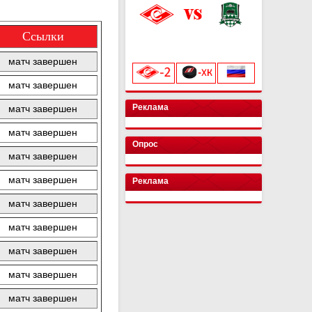
Ссылки
«Лукойл Арена»
начало матча в 20:00
матч завершен
матч завершен
Реклама
матч завершен
матч завершен
Опрос
матч завершен
матч завершен
Реклама
матч завершен
матч завершен
матч завершен
матч завершен
матч завершен