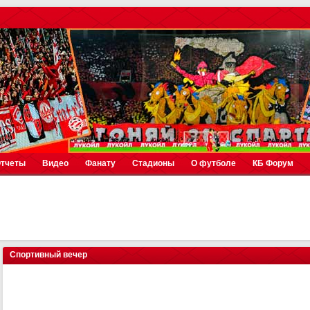
тчеты
Видео
Фанату
Стадионы
О футболе
КБ Форум
Спортивный вечер