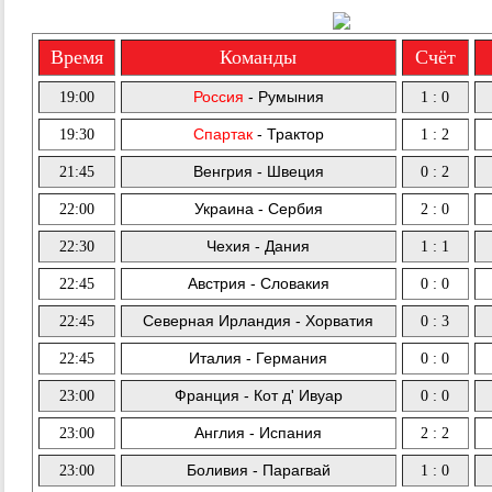
Время
Команды
Счёт
Россия
- Румыния
19:00
1 : 0
Спартак
- Трактор
19:30
1 : 2
Венгрия - Швеция
21:45
0 : 2
Украина - Сербия
22:00
2 : 0
Чехия - Дания
22:30
1 : 1
Австрия - Словакия
22:45
0 : 0
Северная Ирландия - Хорватия
22:45
0 : 3
Италия - Германия
22:45
0 : 0
Франция - Кот д' Ивуар
23:00
0 : 0
Англия - Испания
23:00
2 : 2
Боливия - Парагвай
23:00
1 : 0