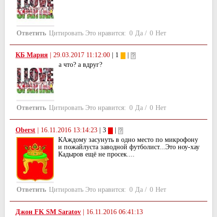
Ответить
Цитировать
Это нравится:
0
Да
/
0
Нет
КБ Мария
|
29.03.2017 11:12:00
| 1
|
а что? а вдруг?
Ответить
Цитировать
Это нравится:
0
Да
/
0
Нет
Oberst
|
16.11.2016 13:14:23
| 3
|
КАждому засунуть в одно место по микрофону
и пожайлуста заводной футболист...Это ноу-хау
Кадыров ещё не просек....
Ответить
Цитировать
Это нравится:
0
Да
/
0
Нет
Джон FK SM Saratov
|
16.11.2016 06:41:13