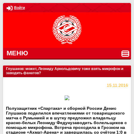
Войти
МЕНЮ
Глушаков: может, Леониду Арнольдовичу тоже взять микрофон и
заводить фанатов?
15.11.2016
Полузащитник «Спартака» и сборной России Денис
Глушаков поделился впечатлениями от товарищеского
матча с Румынией и в шутку предложил владельцу
красно-белых Леониду Федунузаводить болельщиков с
помощью микрофона. Встреча проходила в Грозном на
стадионе «Ахмат-Арена» и завершилась со счётом 1:0 в