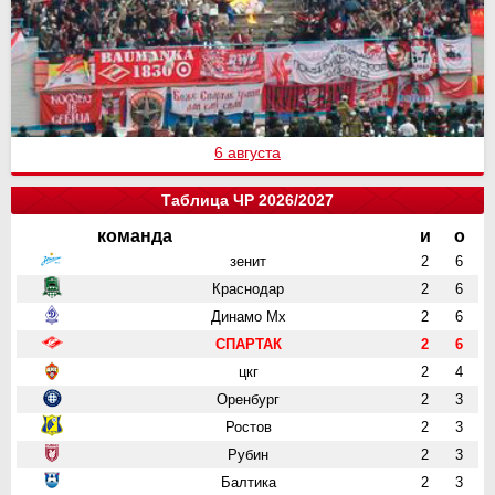
6 августа
Таблица ЧР 2026/2027
команда
и
о
зенит
2
6
Краснодар
2
6
Динамо Мх
2
6
СПАРТАК
2
6
цкг
2
4
Оренбург
2
3
Ростов
2
3
Рубин
2
3
Балтика
2
3