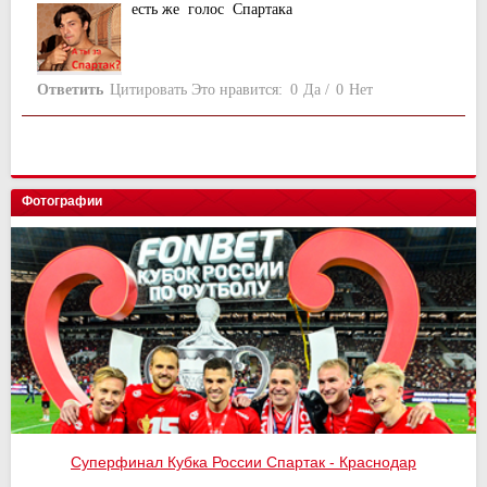
есть же голос Спартака
Ответить
Цитировать
Это нравится:
0
Да
/
0
Нет
Фотографии
Суперфинал Кубка России Спартак - Краснодар
Спартак - Оренбург 4:1