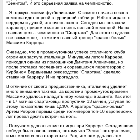
"Зенитом". И это серьезная заявка на чемпионство.
- Я горжусь моими футболистами. С самого начала сезона
команда идет первой в турнирной таблице. Ребята играют с
сердцем и душой, что очень важно. Сегодня мы показали
характер, причем в матче с очень сильной командой. Наша
главная цель - чемпионство "Спартака". Для этого я сделаю
все возможное, - отметил главный тренер "красно-белых"
Массимо Каррера.
Очевидно, что в промежуточном успехе столичного клуба
огромная заслуга итальянца. Минувшим летом Каррера
приходил одним из помощников Дмитрия Аленичева, но
после отставки последнего и сорвавшихся переговоров с
Курбаном Бердыевым руководство "Спартака" сделало
ставку на Карреру. И не прогадало.
В отличие от своего предшественника, итальянец уделяет
много внимания тактике. За короткий промежуток времени
Массимо удалось наладить игру команды в защите. Как итог
- в 17 матчах спартаковцы пропустили 13 мячей, уступая по
этому показателю лишь ЦСКА. А вратарь "красно-белых"
Артем Ребров первым среди голкиперов топ-10 европейских
лиг провел десять встреч на ноль.
- Получаем удовольствие от игры при Каррере. Сегодняшняя
победа была очень важна, потому что "Зенит" потерял очки,
и мы могли снова оторваться. Рад, что нам удалось это