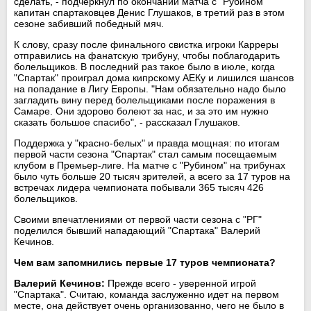
сделать, - подчеркнул по окончании матча с "Рубином"
капитан спартаковцев Денис Глушаков, в третий раз в этом
сезоне забивший победный мяч.
К слову, сразу после финального свистка игроки Карреры
отправились на фанатскую трибуну, чтобы поблагодарить
болельщиков. В последний раз такое было в июле, когда
"Спартак" проиграл дома кипрскому АЕКу и лишился шансов
на попадание в Лигу Европы. "Нам обязательно надо было
загладить вину перед болельщиками после поражения в
Самаре. Они здорово болеют за нас, и за это им нужно
сказать большое спасибо", - рассказал Глушаков.
Поддержка у "красно-белых" и правда мощная: по итогам
первой части сезона "Спартак" стал самым посещаемым
клубом в Премьер-лиге. На матче с "Рубином" на трибунах
было чуть больше 20 тысяч зрителей, а всего за 17 туров на
встречах лидера чемпионата побывали 365 тысяч 426
болельщиков.
Своими впечатлениями от первой части сезона с "РГ"
поделился бывший нападающий "Спартака" Валерий
Кечинов.
Чем вам запомнились первые 17 туров чемпионата?
Валерий Кечинов:
Прежде всего - уверенной игрой
"Спартака". Считаю, команда заслуженно идет на первом
месте, она действует очень организованно, чего не было в