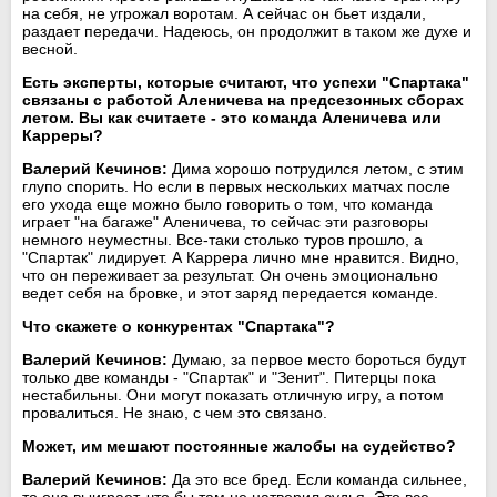
на себя, не угрожал воротам. А сейчас он бьет издали,
раздает передачи. Надеюсь, он продолжит в таком же духе и
весной.
Есть эксперты, которые считают, что успехи "Спартака"
связаны с работой Аленичева на предсезонных сборах
летом. Вы как считаете - это команда Аленичева или
Карреры?
Валерий Кечинов:
Дима хорошо потрудился летом, с этим
глупо спорить. Но если в первых нескольких матчах после
его ухода еще можно было говорить о том, что команда
играет "на багаже" Аленичева, то сейчас эти разговоры
немного неуместны. Все-таки столько туров прошло, а
"Спартак" лидирует. А Каррера лично мне нравится. Видно,
что он переживает за результат. Он очень эмоционально
ведет себя на бровке, и этот заряд передается команде.
Что скажете о конкурентах "Спартака"?
Валерий Кечинов:
Думаю, за первое место бороться будут
только две команды - "Спартак" и "Зенит". Питерцы пока
нестабильны. Они могут показать отличную игру, а потом
провалиться. Не знаю, с чем это связано.
Может, им мешают постоянные жалобы на судейство?
Валерий Кечинов:
Да это все бред. Если команда сильнее,
то она выиграет, что бы там не натворил судья. Это все