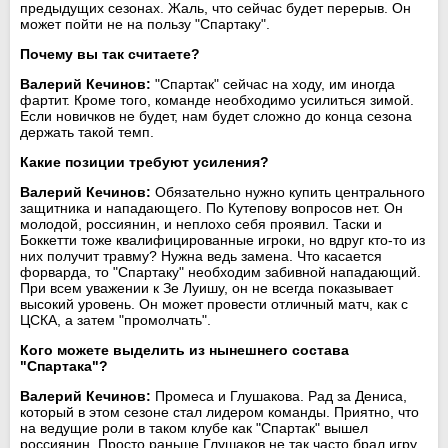
предыдущих сезонах. Жаль, что сейчас будет перерыв. Он
может пойти не на пользу "Спартаку".
Почему вы так считаете?
Валерий Кечинов:
"Спартак" сейчас на ходу, им иногда
фартит. Кроме того, команде необходимо усилиться зимой.
Если новичков не будет, нам будет сложно до конца сезона
держать такой темп.
Какие позиции требуют усиления?
Валерий Кечинов:
Обязательно нужно купить центрального
защитника и нападающего. По Кутепову вопросов нет. Он
молодой, россиянин, и неплохо себя проявил. Таски и
Боккетти тоже квалифицированные игроки, но вдруг кто-то из
них получит травму? Нужна ведь замена. Что касается
форварда, то "Спартаку" необходим забивной нападающий.
При всем уважении к Зе Луишу, он не всегда показывает
высокий уровень. Он может провести отличный матч, как с
ЦСКА, а затем "промолчать".
Кого можете выделить из нынешнего состава
"Спартака"?
Валерий Кечинов:
Промеса и Глушакова. Рад за Дениса,
который в этом сезоне стал лидером команды. Приятно, что
на ведущие роли в таком клубе как "Спартак" вышел
россиянин. Просто раньше Глушаков не так часто брал игру