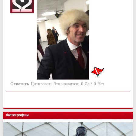
Ответить
Цитировать
Это нравится:
0
Да
/
0
Нет
Фотографии