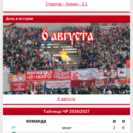
Спартак - Химки - 3:1
Спартак - Сочи
День в истории
6 августа
Таблица ЧР 2026/2027
команда
и
о
зенит
2
6