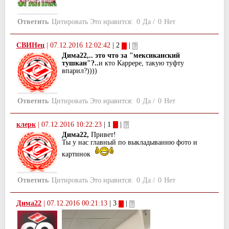
Ответить
Цитировать
Это нравится:
0
Да
/
0
Нет
СВИНец
|
07.12.2016 12:02:42
| 2
|
Дима22,.. это что за "мексиканский
тушкан"?..
и кто Каррере, такую туфту
впарил?))))
Ответить
Цитировать
Это нравится:
0
Да
/
0
Нет
клерк
|
07.12.2016 10:22:23
| 1
|
Дима22,
Привет!
Ты у нас главный по выкладыванию фото и
картинок
Ответить
Цитировать
Это нравится:
0
Да
/
0
Нет
Дима22
|
07.12.2016 00:21:13
| 3
|