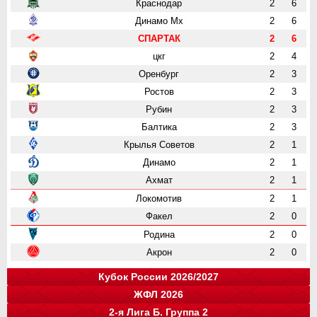
Краснодар
2
6
Динамо Мх
2
6
СПАРТАК
2
6
цкг
2
4
Оренбург
2
3
Ростов
2
3
Рубин
2
3
Балтика
2
3
Крылья Советов
2
1
Динамо
2
1
Ахмат
2
1
Локомотив
2
1
Факел
2
0
Родина
2
0
Акрон
2
0
Кубок России 2026/2027
ЖФЛ 2026
Группа "A"
Группа "B"
Группа "C"
Группа "D"
и
и
и
и
о
о
о
о
2-я Лига Б. Группа 2
Крылья Советов
Краснодар
СПАРТАК
Ростов
1
0
1
1
3
0
3
3