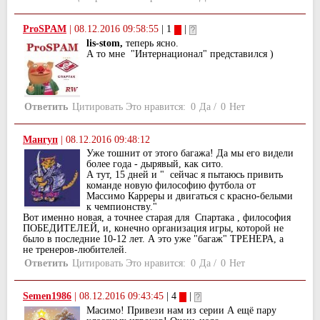
ProSPAM
|
08.12.2016 09:58:55
| 1
|
lis-stom,
теперь ясно.
А то мне "Интернационал" представился )
Ответить
Цитировать
Это нравится:
0
Да
/
0
Нет
Мангуп
|
08.12.2016 09:48:12
Уже тошнит от этого багажа! Да мы его видели
более года - дырявый, как сито.
А тут, 15 дней и " сейчас я пытаюсь привить
команде новую философию футбола от
Массимо Карреры и двигаться с красно-белыми
к чемпионству."
Вот именно новая, а точнее старая для Спартака , философия
ПОБЕДИТЕЛЕЙ, и, конечно организация игры, которой не
было в последние 10-12 лет. А это уже "багаж" ТРЕНЕРА, а
не тренеров-любителей.
Ответить
Цитировать
Это нравится:
0
Да
/
0
Нет
Semen1986
|
08.12.2016 09:43:45
| 4
|
Масимо! Привези нам из серии А ещё пару