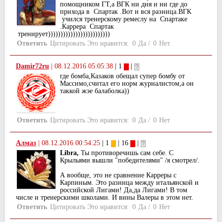
помощником ГТ,а ВГК ни дня и ни где до
прихода в Спартак .Вот и вся разница.ВГК
учился тренерскому ремеслу на Спартаке
.Каррера Спартак
тренирует)))))))))))))))))))))))))
Ответить
Цитировать
Это нравится:
0
Да
/
0
Нет
Damir72ru
|
08.12.2016 05:05:38
| 1
|
где бомба,Казаков обещал супер бомбу от
Массимо,считал его норм журналистом,а он
таккой жэе балаболка))
Ответить
Цитировать
Это нравится:
0
Да
/
0
Нет
Алмаз
|
08.12.2016 00:54:25
| 1
| 16
|
Libra,
Ты противоречишь сам себе. С
Крыльями вышли "победителями" /я смотрел/.
А вообще, это не сравнение Карреры с
Карпиным. Это разница между итальянской и
российской Лигами! Да,да Лигами! В том
числе и тренерскими школами. И вины Валеры в этом нет.
Ответить
Цитировать
Это нравится:
0
Да
/
0
Нет