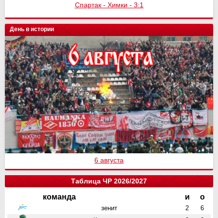
Спартак - Химки - 3:1
День в истории
6 августа
Таблица ЧР 2026/2027
команда
и
о
зенит
2
6