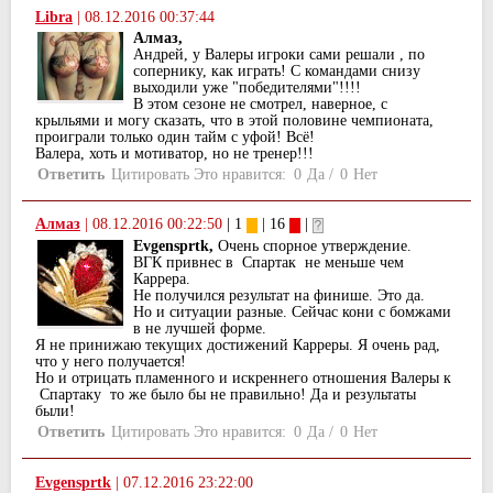
Libra
|
08.12.2016 00:37:44
Алмаз,
Андрей, у Валеры игроки сами решали , по
сопернику, как играть! С командами снизу
выходили уже "победителями"!!!!
В этом сезоне не смотрел, наверное, с
крыльями и могу сказать, что в этой половине чемпионата,
проиграли только один тайм с уфой! Всё!
Валера, хоть и мотиватор, но не тренер!!!
Ответить
Цитировать
Это нравится:
0
Да
/
0
Нет
Алмаз
|
08.12.2016 00:22:50
| 1
| 16
|
Evgensprtk,
Очень спорное утверждение.
ВГК привнес в Спартак не меньше чем
Каррера.
Не получился результат на финише. Это да.
Но и ситуации разные. Сейчас кони с бомжами
в не лучшей форме.
Я не принижаю текущиx достижений Карреры. Я очень рад,
что у него получается!
Но и отрицать пламенного и искреннего отношения Валеры к
Спартаку то же было бы не правильно! Да и результаты
были!
Ответить
Цитировать
Это нравится:
0
Да
/
0
Нет
Evgensprtk
|
07.12.2016 23:22:00