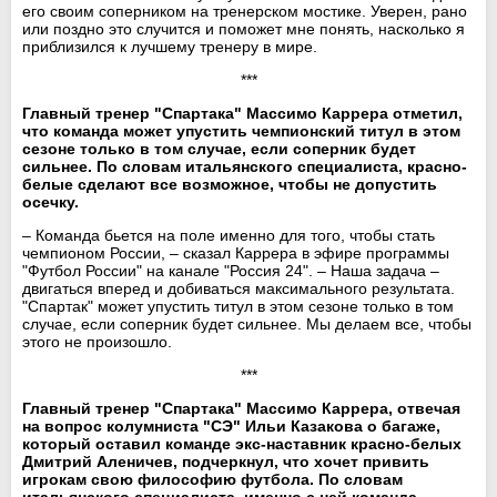
его своим соперником на тренерском мостике. Уверен, рано
или поздно это случится и поможет мне понять, насколько я
приблизился к лучшему тренеру в мире.
***
Главный тренер "Спартака" Массимо Каррера отметил,
что команда может упустить чемпионский титул в этом
сезоне только в том случае, если соперник будет
сильнее. По словам итальянского специалиста, красно-
белые сделают все возможное, чтобы не допустить
осечку.
– Команда бьется на поле именно для того, чтобы стать
чемпионом России, – сказал Каррера в эфире программы
"Футбол России" на канале "Россия 24". – Наша задача –
двигаться вперед и добиваться максимального результата.
"Спартак" может упустить титул в этом сезоне только в том
случае, если соперник будет сильнее. Мы делаем все, чтобы
этого не произошло.
***
Главный тренер "Спартака" Массимо Каррера, отвечая
на вопрос колумниста "СЭ" Ильи Казакова о багаже,
который оставил команде экс-наставник красно-белых
Дмитрий Аленичев, подчеркнул, что хочет привить
игрокам свою философию футбола. По словам
итальянского специалиста, именно с ней команда