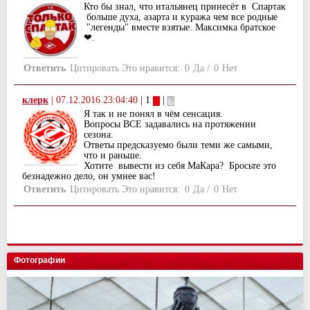
Кто бы знал, что итальянец принесёт в Спартак
больше духа, азарта и куража чем все родные
"легенды" вместе взятые. Максимка братское
❤.
Ответить
Цитировать
Это нравится:
0
Да
/
0
Нет
клерк
|
07.12.2016 23:04:40
| 1
|
Я так и не понял в чём сенсация.
Вопросы ВСЕ задавались на протяжении
сезона.
Ответы предсказуемо были теми же самыми,
что и раньше.
Хотите вывести из себя МаКара? Бросьте это
безнадежно дело, он умнее вас!
Ответить
Цитировать
Это нравится:
0
Да
/
0
Нет
Фотографии