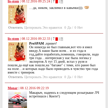
lis-stom
|
08.12.2016 09:25:24
| 7
|
....да, никем, заключил в кавычки))).
Ответить
Цитировать
Это нравится:
0
Да
/
0
Нет
lis-stom
|
08.12.2016 09:22:33
| 7
|
ProSPAM
,привет!
Он никогда не был главным,вот что я имел
ввиду.А наши были всем... и из года в
год,дайте поработать,помнишь, говорили, надо
три года....интересная у нас была логика у
экспертов.А тут 15 дней, встал у руля и
пошли,да ещё как пошли,на "багаже" с теми, кто ранее был
на поле....и которых надо было приводить в чувство три года
вместе с тренером.
Ответить
Цитировать
Это нравится:
0
Да
/
0
Нет
Monar
|
08.12.2016 09:22:19
Макарыч, надеюсь в следующем розыгрыше ЛЧ
встретишся с Конте!)