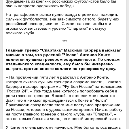
фундамента из крепких российских футболистов было бы
очень непросто одерживать победы.
На трансферном рынке нужно всегда стремиться находить
сильных футболистов, вне зависимости от того, будет у них
российский паспорт, или нет. Самое главное, чтобы эти
игроки соответствовали уровню "Спартака" и статусу
великого клуба.
***
Главный тренер "Спартака" Массимо Каррера высказал
мнение о том, что рулевой "Челси" Антонио Конте
является лучшим тренером современности. По словам
итальянского специалиста, ему было бы интересно
сыграть против своего коллеги по тренерскому цеху.
– На протяжении пяти лет я работал с Антонио Конте,
которого считаю лучшим тренером современности, – сказал
Каррера в эфире программы "Футбол России" на телеканале
"Россия 24". – Уже тогда мне хотелось попробовать себя в
роли главного тренера. В какой-то степени мне помог тот
факт, что я не смог присоединиться к Конте в "Челси".
Практически сразу после этого мне поступило предложение
из России, которое я с удовольствием принял. Начать работу
на посту главного тренера с такого клуба, как "Спартак", –
это не только большая честь, но и новый интересный вызов.
У Конте я очень многому научился. Мне бы хотелось видеть