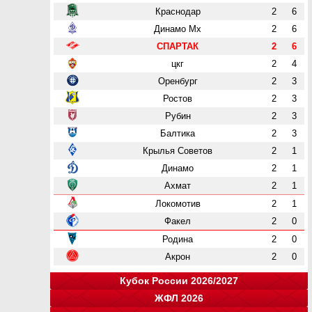
Краснодар
2
6
Динамо Мх
2
6
СПАРТАК
2
6
цкг
2
4
Оренбург
2
3
Ростов
2
3
Рубин
2
3
Балтика
2
3
Крылья Советов
2
1
Динамо
2
1
Ахмат
2
1
Локомотив
2
1
Факел
2
0
Родина
2
0
Акрон
2
0
Кубок России 2026/2027
ЖФЛ 2026
Группа "A"
Группа "B"
Группа "C"
Группа "D"
и
и
и
и
о
о
о
о