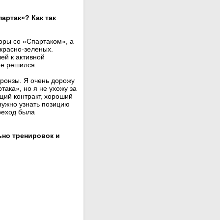
артак»? Как так
оры со «Спартаком», а
 красно-зеленых.
ей к активной
не решился.
бронзы. Я очень дорожу
така», но я не ухожу за
щий контракт, хороший
 нужно узнать позицию
реход была
ьно тренировок и