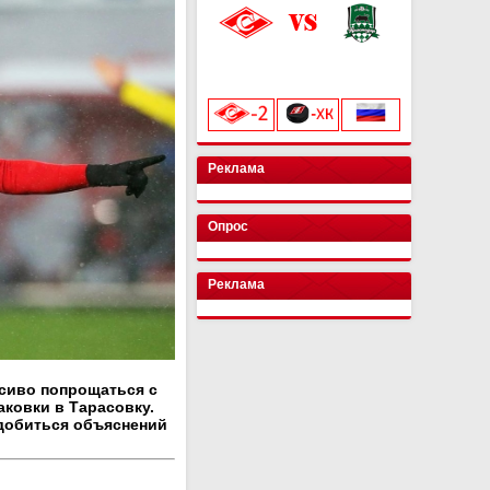
«Лукойл Арена»
начало матча в 20:00
Реклама
Опрос
Реклама
сиво попрощаться с
ковки в Тарасовку.
добиться объяснений