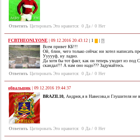
Ответить
Цитировать
Это нравится:
0
Да
/
0
Нет
FCBTHEONLYONE
|
09.12.2016 20:43:12
| 1
|
Всем привет КБ!!!
Ой, блин, чего только сейчас ни хотел написать пр
Уууууф, ну ладно.
Да хотя бы тот факт, как он теперь уходит из под 
скандал!!! А нам оно надо??? Задумайтесь.
Ответить
Цитировать
Это нравится:
0
Да
/
0
Нет
обвальщик
|
09.12.2016 19:44:37
BRAZIL10,
Андрюх,я в Навесова,и Глушителя не в
Ответить
Цитировать
Это нравится:
0
Да
/
0
Нет