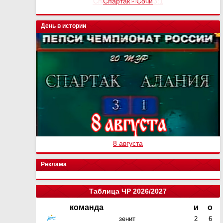
Спартак - Сочи
День в истории
8 августа
Реклама
Таблица ЧР 2026/2027
команда
и
о
зенит
2
6