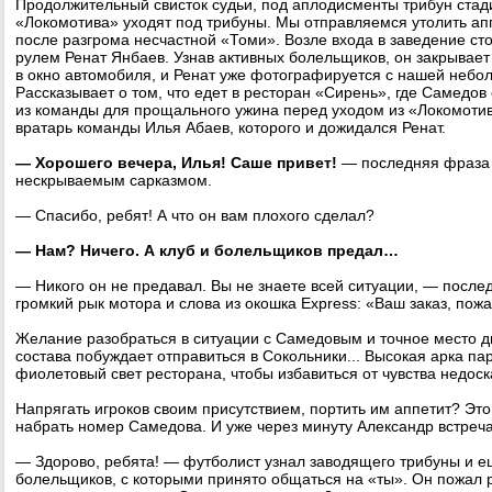
Продолжительный свисток судьи, под аплодисменты трибун стад
«Локомотива» уходят под трибуны. Мы отправляемся утолить ап
после разгрома несчастной «Томи». Возле входа в заведение ст
рулем Ренат Янбаев. Узнав активных болельщиков, он закрывает 
в окно автомобиля, и Ренат уже фотографируется с нашей небо
Рассказывает о том, что едет в ресторан «Сирень», где Самедов
из команды для прощального ужина перед уходом из «Локомотив
вратарь команды Илья Абаев, которого и дожидался Ренат.
— Хорошего вечера, Илья! Саше привет!
— последняя фраза 
нескрываемым сарказмом.
— Спасибо, ребят! А что он вам плохого сделал?
— Нам? Ничего. А клуб и болельщиков предал…
— Никого он не предавал. Вы не знаете всей ситуации, — после
громкий рык мотора и слова из окошка Express: «Ваш заказ, пожа
Желание разобраться в ситуации с Самедовым и точное место 
состава побуждает отправиться в Сокольники... Высокая арка па
фиолетовый свет ресторана, чтобы избавиться от чувства недоск
Напрягать игроков своим присутствием, портить им аппетит? Эт
набрать номер Самедова. И уже через минуту Александр встреча
— Здорово, ребята! — футболист узнал заводящего трибуны и е
болельщиков, с которыми принято общаться на «ты». Он пожал р