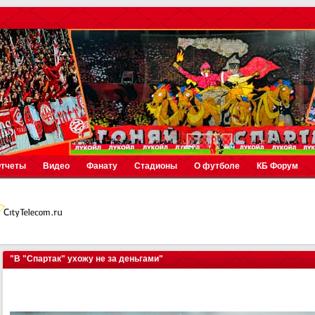
тчеты
Видео
Фанату
Стадионы
О футболе
КБ Форум
"В "Спартак" ухожу не за деньгами"