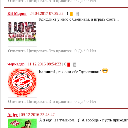
Ответить
Цитировать
Это нравится:
0
Да
/
0
Нет
КБ Мария
|
24.04.2017 07:29:32
| 1
|
Конфликт у него с Сёминым, а играть охота...
Ответить
Цитировать
Это нравится:
0
Да
/
0
Нет
меркадер
|
11.12.2016 08:54:23
| 6
|
hammm1,
так они обе "деревяшки"
Ответить
Цитировать
Это нравится:
0
Да
/
0
Нет
Anjey
|
09.12.2016 22:48:47
А я еду...за туманом...)) А вообще - пусть приходи