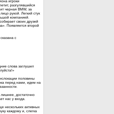
иона игроки
петит, разгулявшийся
оит черная BMW, за
лицо рукой. Легкий стук
льшой компанией.
 собирает своих друзей
а». Появляется второй
сказана с
дние слова заглушил
луйста!»
дислокации половины
рка перед нами, идем на
азанности.
о лишнее, достаточно
ет нас у входа.
ще нескольких активных
уку каждому и, слегка