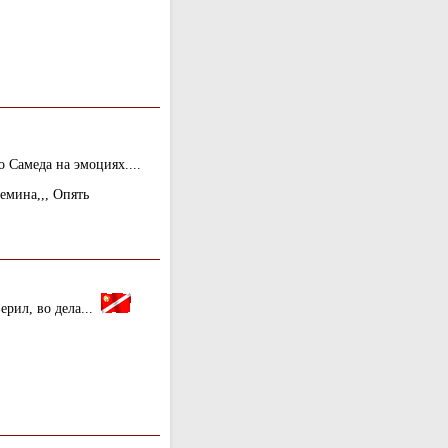
о Самеда на эмоциях....
Семина,,, Опять
ерил, во дела...