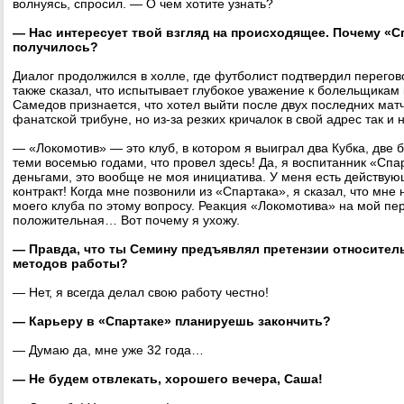
волнуясь, спросил. — О чем хотите узнать?
— Нас интересует твой взгляд на происходящее. Почему «Сп
получилось?
Диалог продолжился в холле, где футболист подтвердил перегов
также сказал, что испытывает глубокое уважение к болельщикам
Самедов признается, что хотел выйти после двух последних матч
фанатской трибуне, но из-за резких кричалок в свой адрес так и 
— «Локомотив» — это клуб, в котором я выиграл два Кубка, две 
теми восемью годами, что провел здесь! Да, я воспитанник «Спар
деньгами, это вообще не моя инициатива. У меня есть действую
контракт! Когда мне позвонили из «Спартака», я сказал, что мне
моего клуба по этому вопросу. Реакция «Локомотива» на мой пе
положительная… Вот почему я ухожу.
— Правда, что ты Семину предъявлял претензии относител
методов работы?
— Нет, я всегда делал свою работу честно!
— Карьеру в «Спартаке» планируешь закончить?
— Думаю да, мне уже 32 года…
— Не будем отвлекать, хорошего вечера, Саша!