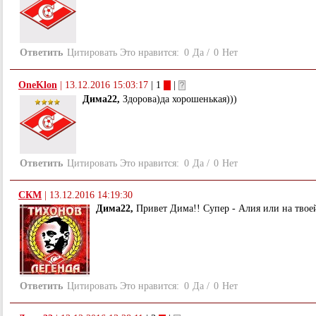
Ответить
Цитировать
Это нравится:
0
Да
/
0
Нет
OneKlon
|
13.12.2016 15:03:17
| 1
|
Дима22,
Здорова)да хорошенькая)))
Ответить
Цитировать
Это нравится:
0
Да
/
0
Нет
СКМ
|
13.12.2016 14:19:30
Дима22,
Привет Дима!! Супер - Алия или на твоей
Ответить
Цитировать
Это нравится:
0
Да
/
0
Нет