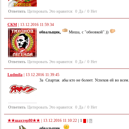
Ответить
Цитировать
Это нравится:
0
Да
/
0
Нет
СКМ
|
13.12.2016 11:59:34
обвальщик,
Миша, с "обновкой".))
Ответить
Цитировать
Это нравится:
0
Да
/
0
Нет
Ludmila
|
13.12.2016 11:39:45
За Спартак абы кто не болеет. Успехов ей во всем
Ответить
Цитировать
Это нравится:
0
Да
/
0
Нет
★★шахтер80★★
|
13.12.2016 11:10:22
| 1
|
обвальщик,