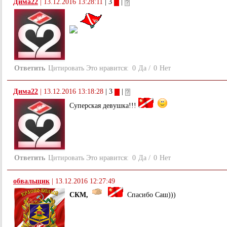
Дима22
|
13.12.2016 13:28:11
| 3
|
Ответить
Цитировать
Это нравится:
0
Да
/
0
Нет
Дима22
|
13.12.2016 13:18:28
| 3
|
Суперская девушка!!!
Ответить
Цитировать
Это нравится:
0
Да
/
0
Нет
обвальщик
|
13.12.2016 12:27:49
СКМ,
Спасибо Саш)))