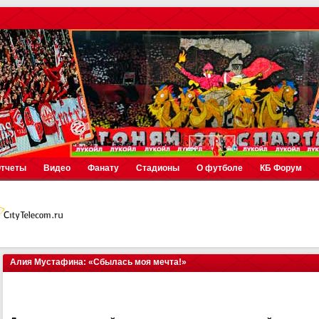
тчеты
Видео
Фанату
Стадионы
О футболе
КБ Форум
Алия Мустафина: «Сбылась моя мечта!»