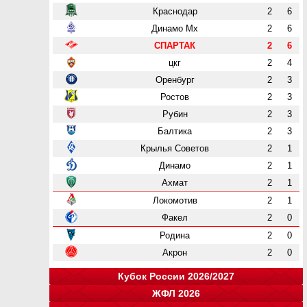
Краснодар
2
6
Динамо Мх
2
6
СПАРТАК
2
6
цкг
2
4
Оренбург
2
3
Ростов
2
3
Рубин
2
3
Балтика
2
3
Крылья Советов
2
1
Динамо
2
1
Ахмат
2
1
Локомотив
2
1
Факел
2
0
Родина
2
0
Акрон
2
0
Кубок России 2026/2027
ЖФЛ 2026
Группа "A"
Группа "B"
Группа "C"
Группа "D"
и
и
и
и
о
о
о
о