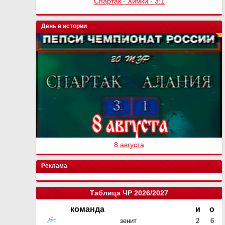
Спартак - Химки - 3:1
День в истории
8 августа
Реклама
Таблица ЧР 2026/2027
команда
и
о
зенит
2
6