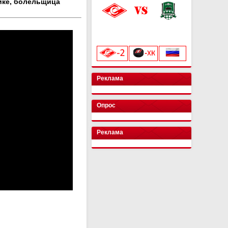
ике, болельщица
«Лукойл Арена»
начало матча в 20:00
Реклама
Опрос
Реклама