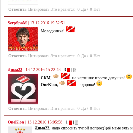
Ответить
Цитировать
Это нравится:
0
Да
/
0
Нет
SerpSpaM
|
13.12.2016 19:52:51
Молодчинка!
Ответить
Цитировать
Это нравится:
0
Да
/
0
Нет
Дима22
|
13.12.2016 15:22:48
| 3
|
СКМ,
на картинке просто девушка!
OneKlon,
здорова!
Ответить
Цитировать
Это нравится:
0
Да
/
0
Нет
OneKlon
|
13.12.2016 15:05:58
| 1
|
Дима22,
надо спросить тупой вопрос)))её маме зять н