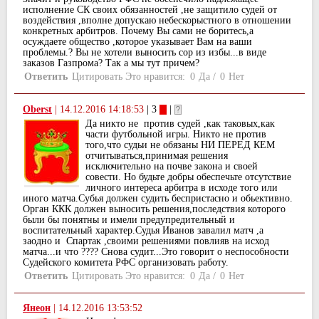
исполнение СК своих обязанностей ,не защитило судей от
воздействия ,вполне допускаю небескорыстного в отношении
конкретных арбитров. Почему Вы сами не боритесь,а
осуждаете общество ,которое указывает Вам на ваши
проблемы.? Вы не хотели выносить сор из избы...в виде
заказов Газпрома? Так а мы тут причем?
Ответить
Цитировать
Это нравится:
0
Да
/
0
Нет
Oberst
|
14.12.2016 14:18:53
| 3
|
Да никто не против судей ,как таковых,как
части футбольной игры. Никто не против
того,что судьи не обязаны НИ ПЕРЕД КЕМ
отчитываться,принимая решения
исключительно на почве закона и своей
совести. Но будьте добры обеспечьте отсутствие
личного интереса арбитра в исходе того или
иного матча.Субья должен судить беспристасно и обьективно.
Орган ККК должен выносить решения,последствия которого
были бы понятны и имели предупредительный и
воспитательный характер.Судья Иванов завалил матч ,а
заодно и Спартак ,своими решениями повлияв на исход
матча...и что ???? Снова судит...Это говорит о неспособности
Судейского комитета РФС организовать работу.
Ответить
Цитировать
Это нравится:
0
Да
/
0
Нет
Янеон
|
14.12.2016 13:53:52