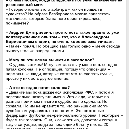
резонансный матч.
– Говорю о жизни этого арбитра – как он пришел в
судейство? На образе Безбородова можно привлекать
мальчишек, которые бы на него ориентировались,
понимаете?
– Андрей Дмитриевич, просто есть такое правило, уже
подтвержденное опытом – тот, кто с Александром
Борисовичем спорит, не очень хорошо заканчивает.
– Намек понял. Но обещаю вам только одно – меня отсюда
вынесут только вперед ногами.
– Могу ли эти слова вынести в заголовок?
– С удовольствием! Могу вам сказать: у меня есть сегодня
пятая колонна. Не оппозиция, потому что оппозиция –
нормальные люди, которые хотят что-то сделать лучше,
просто у них есть другое мнение.
– А кто сегодня пятая колонна?
– Давайте мы пока дождемся исполкома РФС, и потом я
персонально назову эти имена. Это люди, которые по
разным причинам ничего в судействе не сделали. Не
создали. Но им не нравится то, что раньше они могли
судейством управлять по понятиям. Это некоторые
федерации футбола межрегионального уровня. Некоторые –
будем так говорить. Они, к сожалению, допустили сегодня
такую ситуацию, когда за последние 6 лет у них на 20
человек уменьшилось представительство в