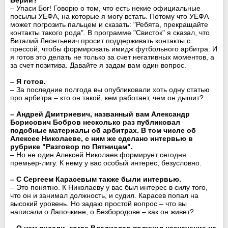
– Упаси Бог! Говорю о том, что есть некие официальные
посылы УЕФА, на которые я могу встать. Потому что УЕФА
может погрозить пальцем и сказать: "Ребята, прекращайте
контакты такого рода". В программе "Свисток" я сказал, что
Виталий Леонтьевич просит поддерживать контакты с
прессой, чтобы формировать имидж футбольного арбитра. И
я готов это делать не только за счет негативных моментов, а
за счет позитива. Давайте я задам вам один вопрос.
– Я готов.
– За последние полгода вы опубликовали хоть одну статью
про арбитра – кто он такой, кем работает, чем он дышит?
– Андрей Дмитриевич, названный вам Александр
Борисович Бобров несколько раз публиковал
подобные материалы об арбитрах. В том числе об
Алексее Николаеве, с ним же сделано интервью в
рубрике "Разговор по Пятницам".
– Но не один Алексей Николаев формирует сегодня
премьер-лигу. К нему у вас особый интерес, безусловно.
– С Сергеем Карасевым также были интервью.
– Это понятно. К Николаеву у вас был интерес в силу того,
что он и занимал должность, и судил. Карасев попал на
высокий уровень. Но задаю простой вопрос – что вы
написали о Лапочкине, о Безбородове – как он живет?
– О нем писали, когда Владислав получил назначение на