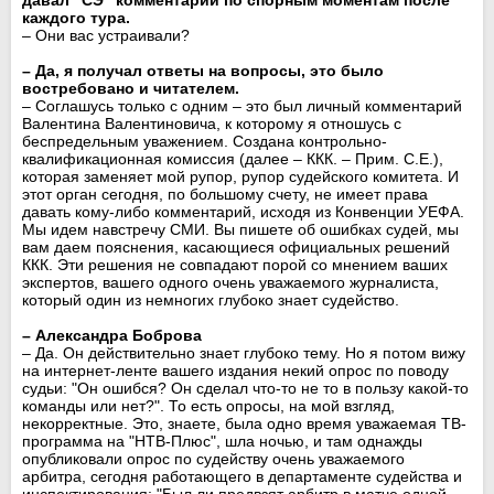
каждого тура.
– Они вас устраивали?
– Да, я получал ответы на вопросы, это было
востребовано и читателем.
– Соглашусь только с одним – это был личный комментарий
Валентина Валентиновича, к которому я отношусь с
беспредельным уважением. Создана контрольно-
квалификационная комиссия (далее – ККК. – Прим. С.Е.),
которая заменяет мой рупор, рупор судейского комитета. И
этот орган сегодня, по большому счету, не имеет права
давать кому-либо комментарий, исходя из Конвенции УЕФА.
Мы идем навстречу СМИ. Вы пишете об ошибках судей, мы
вам даем пояснения, касающиеся официальных решений
ККК. Эти решения не совпадают порой со мнением ваших
экспертов, вашего одного очень уважаемого журналиста,
который один из немногих глубоко знает судейство.
– Александра Боброва
– Да. Он действительно знает глубоко тему. Но я потом вижу
на интернет-ленте вашего издания некий опрос по поводу
судьи: "Он ошибся? Он сделал что-то не то в пользу какой-то
команды или нет?". То есть опросы, на мой взгляд,
некорректные. Это, знаете, была одно время уважаемая ТВ-
программа на "НТВ-Плюс", шла ночью, и там однажды
опубликовали опрос по судейству очень уважаемого
арбитра, сегодня работающего в департаменте судейства и
инспектирования: "Был ли предвзят арбитр в матче одной