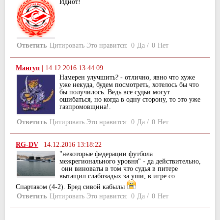
Идиот!
Ответить
Цитировать
Это нравится:
0
Да
/
0
Нет
Мангуп
|
14.12.2016 13:44:09
Намерен улучшить? - отлично, явно что хуже
уже некуда, будем посмотреть, хотелось бы что
бы получилось. Ведь все судьи могут
ошибаться, но когда в одну сторону, то это уже
газпромовщина!.
Ответить
Цитировать
Это нравится:
0
Да
/
0
Нет
RG-DV
|
14.12.2016 13:18:22
"некоторые федерации футбола
межрегионального уровня" - да действительно,
они виноваты в том что судья в питере
вытащил слабозадых за уши, в игре со
Спартаком (4-2). Бред сивой кабылы
Ответить
Цитировать
Это нравится:
0
Да
/
0
Нет