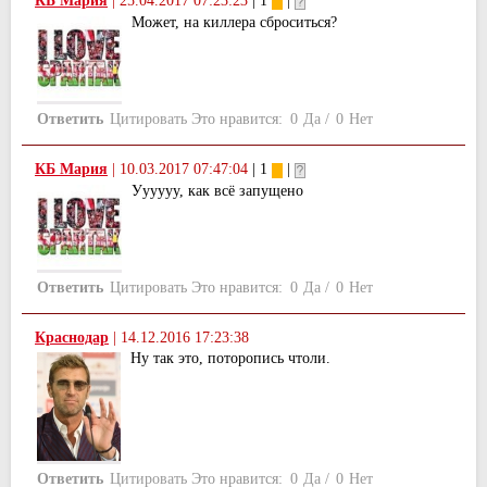
КБ Мария
|
25.04.2017 07:23:23
| 1
|
Может, на киллера сброситься?
Ответить
Цитировать
Это нравится:
0
Да
/
0
Нет
КБ Мария
|
10.03.2017 07:47:04
| 1
|
Уууууу, как всё запущено
Ответить
Цитировать
Это нравится:
0
Да
/
0
Нет
Краснодар
|
14.12.2016 17:23:38
Ну так это, поторопись чтоли.
Ответить
Цитировать
Это нравится:
0
Да
/
0
Нет