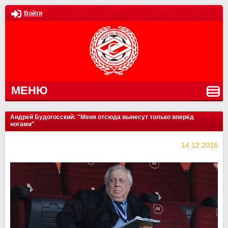
Войти
МЕНЮ
Андрей Будогосский: "Меня отсюда вынесут только вперёд
ногами"
14.12.2016