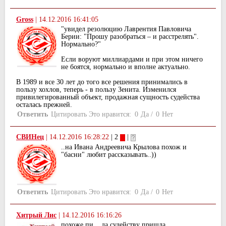
Gross
|
14.12.2016 16:41:05
"увидел резолюцию Лаврентия Павловича
Берии: "Прошу разобраться – и расстрелять".
Нормально?"
Если воруют миллиардами и при этом ничего
не боятся, нормально и вполне актуально.
В 1989 и все 30 лет до того все решения принимались в
пользу хохлов, теперь - в пользу Зенита. Изменился
привилегированный объект, продажная сущность судейства
осталась прежней.
Ответить
Цитировать
Это нравится:
0
Да
/
0
Нет
СВИНец
|
14.12.2016 16:28:22
| 2
|
..на Ивана Андреевича Крылова похож и
"басни" любит рассказывать..))
Ответить
Цитировать
Это нравится:
0
Да
/
0
Нет
Хитрый Лис
|
14.12.2016 16:16:26
похоже пи....да судейству пришла...