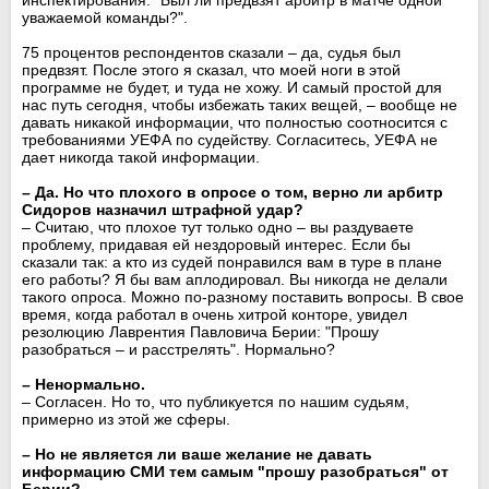
уважаемой команды?".
75 процентов респондентов сказали – да, судья был
предвзят. После этого я сказал, что моей ноги в этой
программе не будет, и туда не хожу. И самый простой для
нас путь сегодня, чтобы избежать таких вещей, – вообще не
давать никакой информации, что полностью соотносится с
требованиями УЕФА по судейству. Согласитесь, УЕФА не
дает никогда такой информации.
– Да. Но что плохого в опросе о том, верно ли арбитр
Сидоров назначил штрафной удар?
– Считаю, что плохое тут только одно – вы раздуваете
проблему, придавая ей нездоровый интерес. Если бы
сказали так: а кто из судей понравился вам в туре в плане
его работы? Я бы вам аплодировал. Вы никогда не делали
такого опроса. Можно по-разному поставить вопросы. В свое
время, когда работал в очень хитрой конторе, увидел
резолюцию Лаврентия Павловича Берии: "Прошу
разобраться – и расстрелять". Нормально?
– Ненормально.
– Согласен. Но то, что публикуется по нашим судьям,
примерно из этой же сферы.
– Но не является ли ваше желание не давать
информацию СМИ тем самым "прошу разобраться" от
Берии?