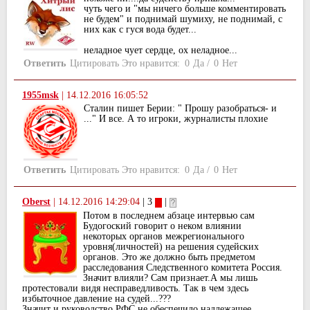
чуть чего и "мы ничего больше комментировать
не будем" и поднимай шумиху, не поднимай, с
них как с гуся вода будет...
неладное чует сердце, ох неладное...
Ответить
Цитировать
Это нравится:
0
Да
/
0
Нет
1955msk
|
14.12.2016 16:05:52
Сталин пишет Берии: " Прошу разобраться- и
..." И все. А то игроки, журналисты плохие
Ответить
Цитировать
Это нравится:
0
Да
/
0
Нет
Oberst
|
14.12.2016 14:29:04
| 3
|
Потом в последнем абзаце интервью сам
Будогоский говорит о неком влиянии
некоторых органов межрегионального
уровня(личностей) на решения судейских
органов. Это же должно быть предметом
расследования Следственного комитета Россия.
Значит влияли? Сам признает.А мы лишь
протестовали видя несправедливость. Так в чем здесь
избыточное давление на судей...???
Значит и руководство РФС не обеспечило надлежащее