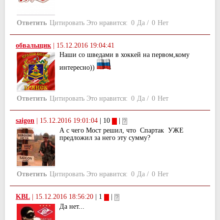
Ответить
Цитировать
Это нравится:
0
Да
/
0
Нет
обвальщик
|
15.12.2016 19:04:41
Наши со шведами в хоккей на первом,кому
интересно))
Ответить
Цитировать
Это нравится:
0
Да
/
0
Нет
saigon
|
15.12.2016 19:01:04
| 10
|
А с чего Мост решил, что Спартак УЖЕ
предложил за него эту сумму?
Ответить
Цитировать
Это нравится:
0
Да
/
0
Нет
KBL
|
15.12.2016 18:56:20
| 1
|
Да нет...