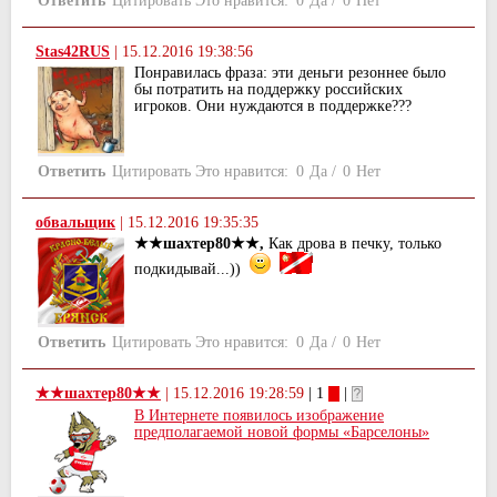
Ответить
Цитировать
Это нравится:
0
Да
/
0
Нет
Stas42RUS
|
15.12.2016 19:38:56
Понравилась фраза: эти деньги резоннее было
бы потратить на поддержку российских
игроков. Они нуждаются в поддержке???
Ответить
Цитировать
Это нравится:
0
Да
/
0
Нет
обвальщик
|
15.12.2016 19:35:35
★★шахтер80★★,
Как дрова в печку, только
подкидывай...))
Ответить
Цитировать
Это нравится:
0
Да
/
0
Нет
★★шахтер80★★
|
15.12.2016 19:28:59
| 1
|
В Интернете появилось изображение
предполагаемой новой формы «Барселоны»