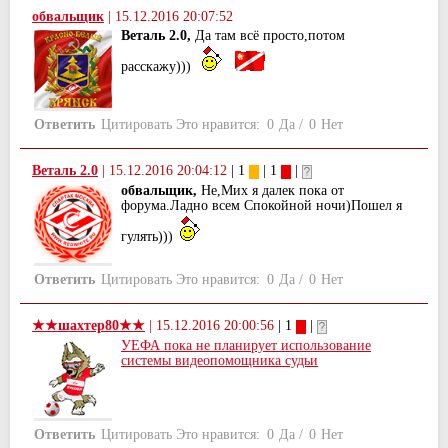
обвальщик
|
15.12.2016 20:07:52
Веталь 2.0,
Да там всё просто,потом
расскажу)))
Ответить
Цитировать
Это нравится:
0
Да
/
0
Нет
Веталь 2.0
|
15.12.2016 20:04:12
| 1
| 1
|
обвальщик,
Не,Мих я далек пока от
форума.Ладно всем Спокойной ночи)Пошел я
гулять)))
Ответить
Цитировать
Это нравится:
0
Да
/
0
Нет
★★шахтер80★★
|
15.12.2016 20:00:56
| 1
|
УЕФА пока не планирует использование
системы видеопомощника судьи
Ответить
Цитировать
Это нравится:
0
Да
/
0
Нет