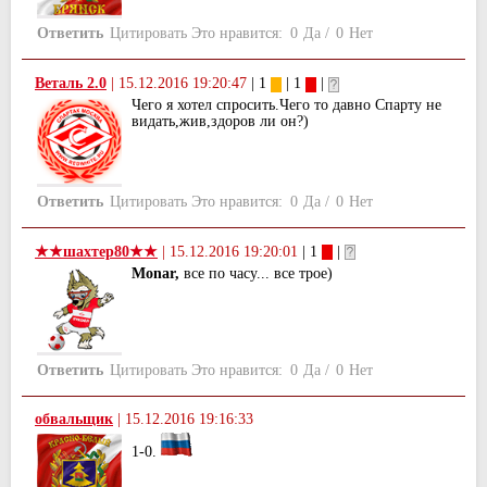
Ответить
Цитировать
Это нравится:
0
Да
/
0
Нет
Веталь 2.0
|
15.12.2016 19:20:47
| 1
| 1
|
Чего я хотел спросить.Чего то давно Спарту не
видать,жив,здоров ли он?)
Ответить
Цитировать
Это нравится:
0
Да
/
0
Нет
★★шахтер80★★
|
15.12.2016 19:20:01
| 1
|
Monar,
все по часу... все трое)
Ответить
Цитировать
Это нравится:
0
Да
/
0
Нет
обвальщик
|
15.12.2016 19:16:33
1-0.