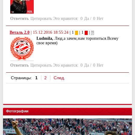
Ответить
Цитировать
Это нравится:
0
Да
/
0
Нет
Веталь 2.0
|
15.12.2016 18:55:24
| 1
| 1
|
Ludmila,
Люд,а зачем,нам торопиться.Всему
свое время)
Ответить
Цитировать
Это нравится:
0
Да
/
0
Нет
Страницы:
1
2
След.
Фотографии