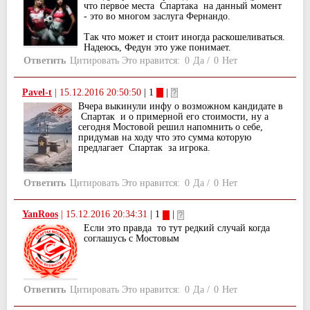
что первое места Спартака на данный момент
- это во многом заслуга Фернандо.
Так что может и стоит иногда раскошеливаться.
Надеюсь, Федун это уже понимает.
Ответить
Цитировать
Это нравится:
0
Да
/
0
Нет
Pavel-t
|
15.12.2016 20:50:50
| 1
|
Вчера выкинули инфу о возможном кандидате в
Спартак и о примерной его стоимости, ну а
сегодня Мостовой решил напомнить о себе,
придумав на ходу что это сумма которую
предлагает Спартак за игрока.
Ответить
Цитировать
Это нравится:
0
Да
/
0
Нет
YanRoos
|
15.12.2016 20:34:31
| 1
|
Если это правда то тут редкий случай когда
соглашусь с Мостовым
Ответить
Цитировать
Это нравится:
0
Да
/
0
Нет