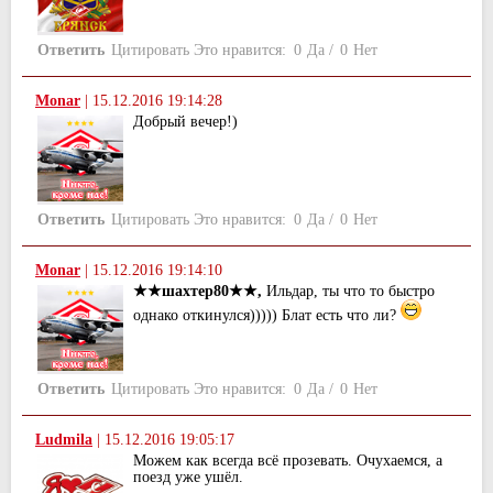
Ответить
Цитировать
Это нравится:
0
Да
/
0
Нет
Monar
|
15.12.2016 19:14:28
Добрый вечер!)
Ответить
Цитировать
Это нравится:
0
Да
/
0
Нет
Monar
|
15.12.2016 19:14:10
★★шахтер80★★,
Ильдар, ты что то быстро
однако откинулся))))) Блат есть что ли?
Ответить
Цитировать
Это нравится:
0
Да
/
0
Нет
Ludmila
|
15.12.2016 19:05:17
Можем как всегда всё прозевать. Очухаемся, а
поезд уже ушёл.