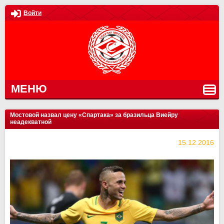
Войти
МЕНЮ
Мостовой назвал цену «Спартака» за бразильца Виейру
неадекватной
15.12.2016