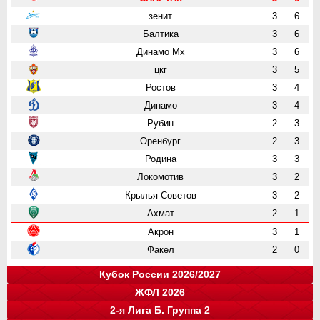
зенит
3
6
Балтика
3
6
Динамо Мх
3
6
цкг
3
5
Ростов
3
4
Динамо
3
4
Рубин
2
3
Оренбург
2
3
Родина
3
3
Локомотив
3
2
Крылья Советов
3
2
Ахмат
2
1
Акрон
3
1
Факел
2
0
Кубок России 2026/2027
ЖФЛ 2026
Группа "A"
Группа "B"
Группа "C"
Группа "D"
и
и
и
и
о
о
о
о
2-я Лига Б. Группа 2
Крылья Советов
СПАРТАК
Динамо
Ростов
1
1
1
1
3
3
3
3
команда
и
о