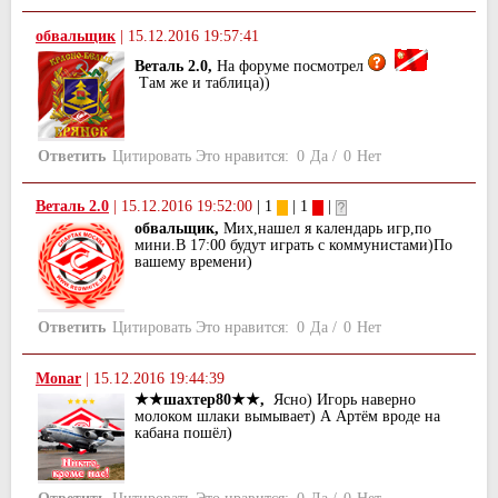
обвальщик
|
15.12.2016 19:57:41
Веталь 2.0,
На форуме посмотрел
Там же и таблица))
Ответить
Цитировать
Это нравится:
0
Да
/
0
Нет
Веталь 2.0
|
15.12.2016 19:52:00
| 1
| 1
|
обвальщик,
Мих,нашел я календарь игр,по
мини.В 17:00 будут играть с коммунистами)По
вашему времени)
Ответить
Цитировать
Это нравится:
0
Да
/
0
Нет
Monar
|
15.12.2016 19:44:39
★★шахтер80★★,
Ясно) Игорь наверно
молоком шлаки вымывает) А Артём вроде на
кабана пошёл)