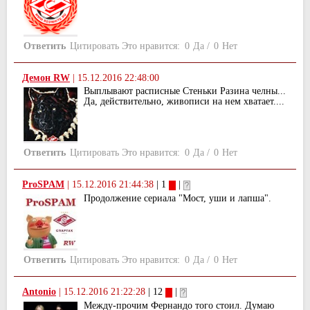
Ответить
Цитировать
Это нравится:
0
Да
/
0
Нет
Демон RW
|
15.12.2016 22:48:00
Выплывают расписные Стеньки Разина челны...
Да, действительно, живописи на нем хватает....
Ответить
Цитировать
Это нравится:
0
Да
/
0
Нет
ProSPAM
|
15.12.2016 21:44:38
| 1
|
Продолжение сериала "Мост, уши и лапша".
Ответить
Цитировать
Это нравится:
0
Да
/
0
Нет
Antonio
|
15.12.2016 21:22:28
| 12
|
Между-прочим Фернандо того стоил. Думаю