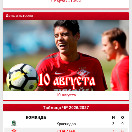
Спартак - Сочи
День в истории
10 августа
Таблица ЧР 2026/2027
команда
и
о
Краснодар
3
9
СПАРТАК
3
6