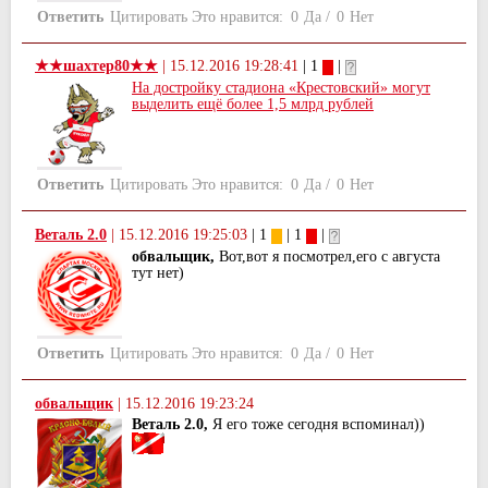
Ответить
Цитировать
Это нравится:
0
Да
/
0
Нет
★★шахтер80★★
|
15.12.2016 19:28:41
| 1
|
На достройку стадиона «Крестовский» могут
выделить ещё более 1,5 млрд рублей
Ответить
Цитировать
Это нравится:
0
Да
/
0
Нет
Веталь 2.0
|
15.12.2016 19:25:03
| 1
| 1
|
обвальщик,
Вот,вот я посмотрел,его с августа
тут нет)
Ответить
Цитировать
Это нравится:
0
Да
/
0
Нет
обвальщик
|
15.12.2016 19:23:24
Веталь 2.0,
Я его тоже сегодня вспоминал))