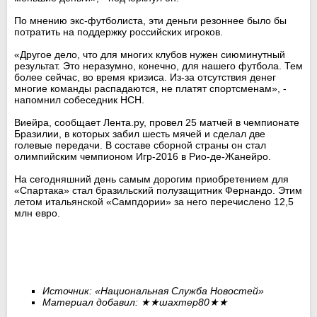
По мнению экс-футболиста, эти деньги резоннее было бы
потратить на поддержку российских игроков.
«Другое дело, что для многих клубов нужен сиюминутный
результат. Это неразумно, конечно, для нашего футбола. Тем
более сейчас, во время кризиса. Из-за отсутствия денег
многие команды распадаются, не платят спортсменам», -
напомнил собеседник НСН.
Виейра, сообщает Лента.ру, провел 25 матчей в чемпионате
Бразилии, в которых забил шесть мячей и сделал две
голевые передачи. В составе сборной страны он стал
олимпийским чемпионом Игр-2016 в Рио-де-Жанейро.
На сегодняшний день самым дорогим приобретением для
«Спартака» стал бразильский полузащитник Фернандо. Этим
летом итальянской «Сампдории» за него перечислено 12,5
млн евро.
Источник: «Национальная Служба Новостей»
Материал добавил:
★★
шахтер80
★★