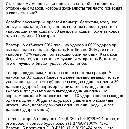
Итак, почему же нельзя оценивать вратарей по проценту
отраженных ударов, который журналисты так часто приводят
в своих статьях?
Давайте рассмотрим простой пример. Допустим, что у нас
есть два вратаря, А и Б, и по их воротам наносят два типа
ударов: дальние удары с 30 метров и удары после выходов
один на один с 10 метров.
Вратарь А отбивает 90% дальних ударов и 60% ударов при
выходах один на один. Вратарь Б отбивает 80% дальних
ударов и 40% ударов при выходах один на один. Казалось
бы, очевидно, что вратарь А лучше, чем вратарь Б, потому
что он лучше отбивает удары обоих типов.
Теперь представим, что за сезон по воротам вратаря А
наносится 30 ударов (здесь и далее предполагаем, что все
удары попадают в створ) после выходов один на один и 20
дальних ударов (например, защита его команды играет
высоко и допускает много выходов один на один). По
воротам вратаря Б наносится лишь 10 ударов после выходов
один на один и 90 дальних ударов (защита его команды
играет низко, поэтому выходы один на один редки, а вот
дальних ударов много).
Тогда вратарь А пропустит (1-0,6)*30+(1-0,9)*20=14 голов, и
его процент сейвов будет равен (1-14/50)*100%=72%.
Вратарь Б пропустит (1-0,4)*10+(1-0,8)*90=24 гола, и его