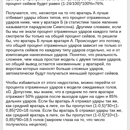
процент сейвов будет равен (1-24/100)*100%=76%.
Получается, что, несмотря на то что вратарь А лучше
отбивает удары обоих типов, его процент отраженных
ударов ниже, чем у вратаря Б (в статистике такое явление
называется парадоксом Симпсона). Другими словами, если
бы мы не знали процент отраженных ударов каждого типа и
смотрели бы только на общий процент сейвов, то решили
бы, что вратарь Б лучше вратаря А. Происходит это потому,
что общий процент отраженных ударов зависит не только от
процента сейвов по каждому типу ударов отдельно, но и от
композиции нанесенных ударов. Понятно, что реальность
сложнее, чем наша простая модель с двумя типами ударов,
но общий вывод остается неизменным: у вратарей, по
воротам которых наносят больше сложных ударов,
автоматически будут получаться меньший процент сейвов.
Чтобы избавиться от этого недостатка, можно перейти от
процента отраженных ударов к модели ожидаемых голов,
xG. Допустим, мы знаем, что в среднем по лиге вратари
отражают 50% ударов после выходов один на один и 85%
дальних ударов. Если бы вратарь А отражал удары так же,
как средний вратарь в лиге, он бы пропустил (1-0,5)*30+(1-
0,85)*20=18 голов. Если бы вратарь Б отражал удары так же,
как средний вратарь в лиге, он бы пропустил (1-0,5)*10+(1-
0,85)*90=18,5 голов (закроем глаза на то, что число
получилось нецелое).