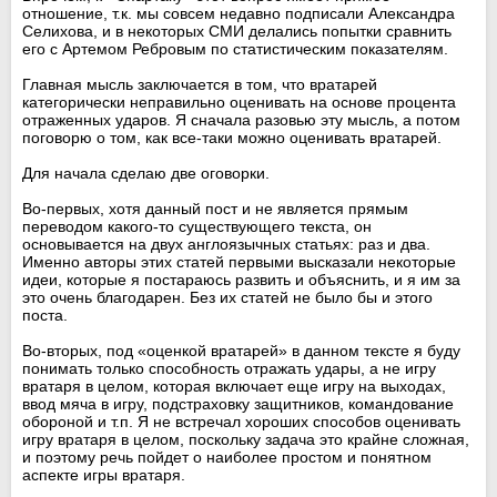
отношение, т.к. мы совсем недавно подписали Александра
Селихова, и в некоторых СМИ делались попытки сравнить
его с Артемом Ребровым по статистическим показателям.
Главная мысль заключается в том, что вратарей
категорически неправильно оценивать на основе процента
отраженных ударов. Я сначала разовью эту мысль, а потом
поговорю о том, как все-таки можно оценивать вратарей.
Для начала сделаю две оговорки.
Во-первых, хотя данный пост и не является прямым
переводом какого-то существующего текста, он
основывается на двух англоязычных статьях: раз и два.
Именно авторы этих статей первыми высказали некоторые
идеи, которые я постараюсь развить и объяснить, и я им за
это очень благодарен. Без их статей не было бы и этого
поста.
Во-вторых, под «оценкой вратарей» в данном тексте я буду
понимать только способность отражать удары, а не игру
вратаря в целом, которая включает еще игру на выходах,
ввод мяча в игру, подстраховку защитников, командование
обороной и т.п. Я не встречал хороших способов оценивать
игру вратаря в целом, поскольку задача это крайне сложная,
и поэтому речь пойдет о наиболее простом и понятном
аспекте игры вратаря.