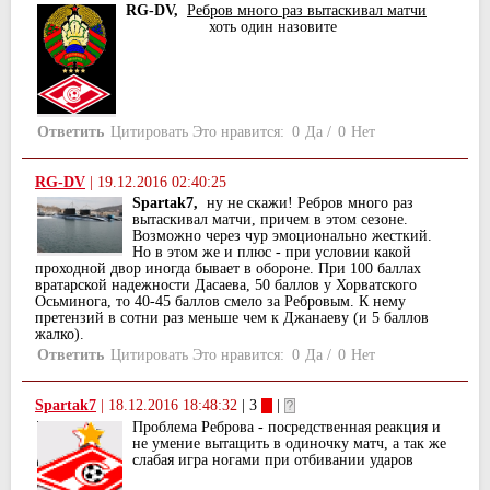
RG-DV,
Ребров много раз вытаскивал матчи
хоть один назовите
Ответить
Цитировать
Это нравится:
0
Да
/
0
Нет
RG-DV
|
19.12.2016 02:40:25
Spartak7,
ну не скажи! Ребров много раз
вытаскивал матчи, причем в этом сезоне.
Возможно через чур эмоционально жесткий.
Но в этом же и плюс - при условии какой
проходной двор иногда бывает в обороне. При 100 баллах
вратарской надежности Дасаева, 50 баллов у Хорватского
Осьминога, то 40-45 баллов смело за Ребровым. К нему
претензий в сотни раз меньше чем к Джанаеву (и 5 баллов
жалко).
Ответить
Цитировать
Это нравится:
0
Да
/
0
Нет
Spartak7
|
18.12.2016 18:48:32
| 3
|
Проблема Реброва - посредственная реакция и
не умение вытащить в одиночку матч, а так же
слабая игра ногами при отбивании ударов