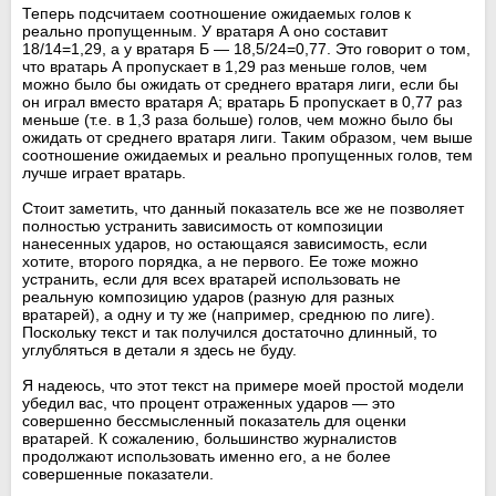
Теперь подсчитаем соотношение ожидаемых голов к
реально пропущенным. У вратаря А оно составит
18/14=1,29, а у вратаря Б — 18,5/24=0,77. Это говорит о том,
что вратарь А пропускает в 1,29 раз меньше голов, чем
можно было бы ожидать от среднего вратаря лиги, если бы
он играл вместо вратаря А; вратарь Б пропускает в 0,77 раз
меньше (т.е. в 1,3 раза больше) голов, чем можно было бы
ожидать от среднего вратаря лиги. Таким образом, чем выше
соотношение ожидаемых и реально пропущенных голов, тем
лучше играет вратарь.
Стоит заметить, что данный показатель все же не позволяет
полностью устранить зависимость от композиции
нанесенных ударов, но остающаяся зависимость, если
хотите, второго порядка, а не первого. Ее тоже можно
устранить, если для всех вратарей использовать не
реальную композицию ударов (разную для разных
вратарей), а одну и ту же (например, среднюю по лиге).
Поскольку текст и так получился достаточно длинный, то
углубляться в детали я здесь не буду.
Я надеюсь, что этот текст на примере моей простой модели
убедил вас, что процент отраженных ударов — это
совершенно бессмысленный показатель для оценки
вратарей. К сожалению, большинство журналистов
продолжают использовать именно его, а не более
совершенные показатели.