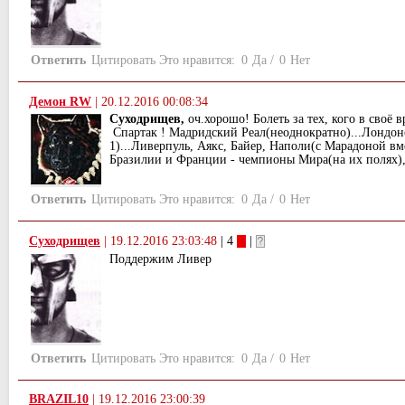
Ответить
Цитировать
Это нравится:
0
Да
/
0
Нет
Демон RW
|
20.12.2016 00:08:34
Суходрищев,
оч.хорошо! Болеть за тех, кого в своё 
Спартак ! Мадридский Реал(неоднократно)...Лондон
1)...Ливерпуль, Аякс, Байер, Наполи(с Марадоной вме
Бразилии и Франции - чемпионы Мира(на их полях), 
Ответить
Цитировать
Это нравится:
0
Да
/
0
Нет
Суходрищев
|
19.12.2016 23:03:48
| 4
|
Поддержим Ливер
Ответить
Цитировать
Это нравится:
0
Да
/
0
Нет
BRAZIL10
|
19.12.2016 23:00:39