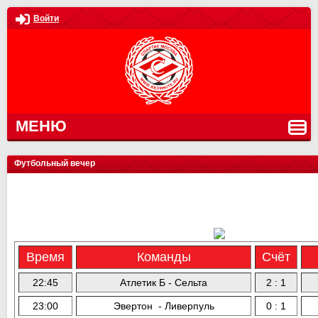
Войти
МЕНЮ
Футбольный вечер
Время
Команды
Счёт
22:45
Атлетик Б - Сельта
2 : 1
23:00
Эвертон - Ливерпуль
0 : 1