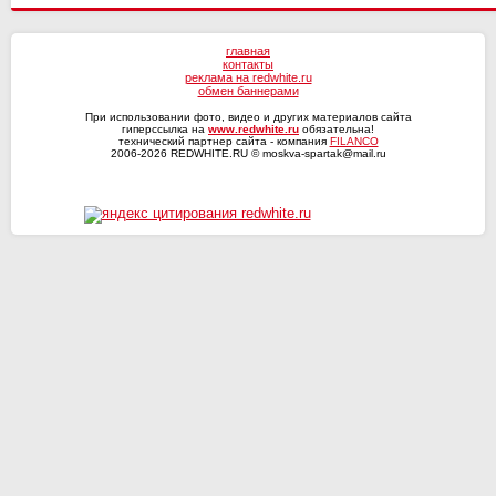
главная
контакты
реклама на redwhite.ru
обмен баннерами
При использовании фото, видео и других материалов сайта
гиперссылка на
www.redwhite.ru
обязательна!
технический партнер сайта - компания
FILANCO
2006-2026 REDWHITE.RU © moskva-spartak@mail.ru