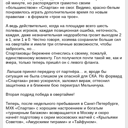
ой минуте, но распорядится грамотно своим
«большинством» «Спартак» не смог. Видимо, красно-белым
понравилось играть дополнительное время по новым
правилам - в формате «трое на трое».
А ведь действительно, когда на площадке всего шесть
полевых игроков, каждая позиционная ошибка, неточность,
каждая, даже незначительная недоработка грозит выходом 2
в 1, или 1 в 0. Честно говоря, хозяева сохранили больше сил
на овертайм и имели три отличные возможности, чтобы
забросить, но…
Спартаковцы бережнее отнеслись к своему, пожалуй,
единственному моменту. Гол получился почти такой же, как и
вчера, только теперь пришёл он с левого фланга.
Лапшов принял передачу от партнёра… и, вроде бы
ситуация не была слишком уж опасной для СКА. Но форвард
«Спартака» резко ускорился, заложил вираж, оттеснил
защитника и в ближнем бою переиграл Мельничука.
Вторая подряд победа в овертайме!
Теперь, после недельного пребывания в Санкт-Петербурге,
МХК «Спартак» с хорошим настроением и богатым
«турнирным багажом» возвращается в Москву и скоро
начнёт подготовку к серии московских матчей с «Крыльями
Советов», «Амурскими тиграми» и «Тайфуном».