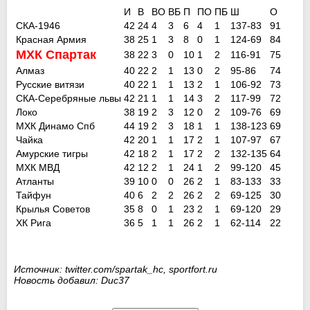
И
В
ВO
ВБ
П
ПO
ПБ
Ш
О
СКА-1946
42
24
4
3
6
4
1
137-83
91
Красная Армия
38
25
1
3
8
0
1
124-69
84
МХК Спартак
38
22
3
0
10
1
2
116-91
75
Алмаз
40
22
2
1
13
0
2
95-86
74
Русские витязи
40
22
1
1
13
2
1
106-92
73
СКА-Серебряные львы
42
21
1
1
14
3
2
117-99
72
Локо
38
19
2
3
12
0
2
109-76
69
МХК Динамо Спб
44
19
2
3
18
1
1
138-123
69
Чайка
42
20
1
1
17
2
1
107-97
67
Амурские тигры
42
18
2
1
17
2
2
132-135
64
МХК МВД
42
12
2
1
24
1
2
99-120
45
Атланты
39
10
0
0
26
2
1
83-133
33
Тайфун
40
6
2
2
26
2
2
69-125
30
Крылья Советов
35
8
0
1
23
2
1
69-120
29
ХК Рига
36
5
1
1
26
2
1
62-114
22
Источник: twitter.com/spartak_hc, sportfort.ru
Новость добавил: Duc37