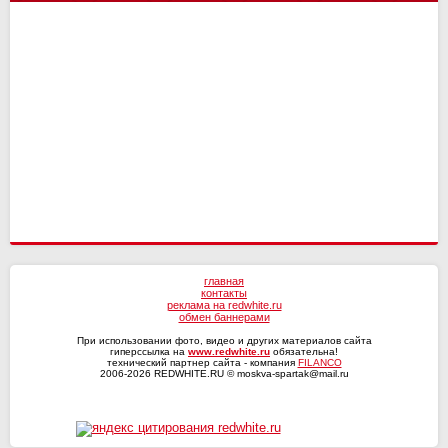
Сочи
4
4
СКА-Хабаровск
Динамо Мх
18
17
12
15
Волга
4
3
Оренбург
Факел
18
18
11
13
Текстильщик
4
2
Ротор
17
8
КАМАЗ
4
1
СКА-Хабаровск
4
0
главная
контакты
реклама на redwhite.ru
обмен баннерами
При использовании фото, видео и других материалов сайта
гиперссылка на
www.redwhite.ru
обязательна!
технический партнер сайта - компания
FILANCO
2006-2026 REDWHITE.RU © moskva-spartak@mail.ru