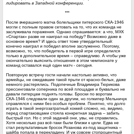
лидировать в Западной конференции.
***
После вчерашнего матча болельщики питерского СКА-1946
могли с полным правом сетовать на то, что их команда не
заслуживала поражения. Однако спрашивается: а что, МХК
«Спартак» разве не наиграл на победу? Возможно даже в
основное время? И здесь ответ тоже утвердительный:
конечно наиграл и победил вполне заслуженно. Поэтому,
возможно, то, что победитель в первой игре определился
только в дополнительное время – справедливо. А чтобы уже
окончательно выяснить отношения в этом чемпионате у
команд оставался ещё один матч - сегодня.
Повторную встречу гости начали настолько активно, что
армейцы, не ожидавшие такой прыти от красно-белых, даже
немного растерялись. Подопечные Владимира Тюрикова
прессинговали соперника по всей площадке и буквально не
давали питерцам поднять головы. Броски по воротам
СКА-1946 следовали один за другим, но голкипер Мельничук
справлялся с ними без особых проблем. Понятно, что долго
играть в такой энергозатратный хоккей сложно, но, видимо,
перед спартаковцами стояла конкретная задача – забить
быстрый гол. Но с этой задачей они, увы, не справились.
Хотя несколько раз всё-таки были близки к цели. Едва не
стал результативным бросок Розанова из-под защитника –
шайба попала в перекладину. И уж совсем стопроцентный