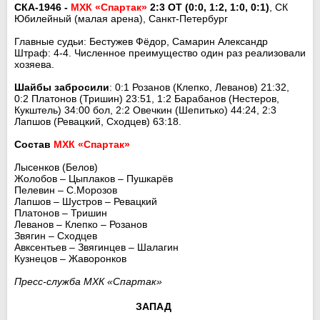
СКА-1946 -
МХК «Спартак»
2:3 ОТ (0:0, 1:2, 1:0, 0:1)
, СК
Юбилейный (малая арена), Санкт-Петербург
Главные судьи: Бестужев Фёдор, Самарин Александр
Штраф: 4-4. Численное преимущество один раз реализовали
хозяева.
Шайбы забросили
: 0:1 Розанов (Клепко, Леванов) 21:32,
0:2 Платонов (Тришин) 23:51, 1:2 Барабанов (Нестеров,
Кукштель) 34:00 бол, 2:2 Овечкин (Шепитько) 44:24, 2:3
Лапшов (Ревацкий, Сходцев) 63:18.
Состав
МХК «Спартак»
Лысенков (Белов)
Жолобов – Цыплаков – Пушкарёв
Пелевин – С.Морозов
Лапшов – Шустров – Ревацкий
Платонов – Тришин
Леванов – Клепко – Розанов
Звягин – Сходцев
Авксентьев – Звягинцев – Шалагин
Кузнецов – Жаворонков
Пресс-служба МХК «Спартак»
ЗАПАД