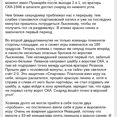
момент имел Пушкарёв после выхода 2 в 1, но вратарь
СКА-1946 в шпагате достал снаряд из нижнего угла.
Чем ближе секундомер приближал нас к перерыву, тем
слабее становился спартаковский натиск и уже на последних
минутах пришлось потрудиться Лысенкову, чтобы не
получить гол «в раздевалку». В атаках красно-синих и
закончился первый период.
Во второй двадцатиминутке не только команды поменяли
стороны площадки, но и сюжет игры изменился на 180
градусов. Теперь хозяева с первых же секунд пошли вперёд
и нанесли несколько опасных бросков по воротам
Лысенкова. Тем неожиданней оказался первый гол, забитый
красно-белыми. Леванов направил шайбу к воротам СКА, а
там её подправил точно между щитков вратарю Розанов.
Прошло две с половиной минуты, а на табло уже светился
счёт 2:0. Это защитник «Спартака» Платонов взял игру на
себя, мощно раскатился, прошёл красную линию и, хотя и
справа и слева от него были партнёры, не стал отдавать им
шайбу, а, едва войдя в зону армейцев, зарядил так, что едва
не порвал сетку ворот СКА. Снаряд вошёл точно в верхний
угол!
Хозяева долго не могли прийти в себя после двух
«пробоин», но постепенно взяли себя в руки и выровняли
игру. Очень не вовремя удалился Ревацкий, потому что
минуте к 33-ей инициатива опять перешла к красно-синим. И