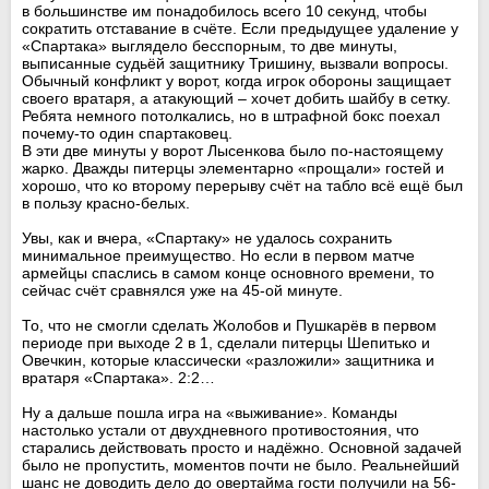
в большинстве им понадобилось всего 10 секунд, чтобы
сократить отставание в счёте. Если предыдущее удаление у
«Спартака» выглядело бесспорным, то две минуты,
выписанные судьёй защитнику Тришину, вызвали вопросы.
Обычный конфликт у ворот, когда игрок обороны защищает
своего вратаря, а атакующий – хочет добить шайбу в сетку.
Ребята немного потолкались, но в штрафной бокс поехал
почему-то один спартаковец.
В эти две минуты у ворот Лысенкова было по-настоящему
жарко. Дважды питерцы элементарно «прощали» гостей и
хорошо, что ко второму перерыву счёт на табло всё ещё был
в пользу красно-белых.
Увы, как и вчера, «Спартаку» не удалось сохранить
минимальное преимущество. Но если в первом матче
армейцы спаслись в самом конце основного времени, то
сейчас счёт сравнялся уже на 45-ой минуте.
То, что не смогли сделать Жолобов и Пушкарёв в первом
периоде при выходе 2 в 1, сделали питерцы Шепитько и
Овечкин, которые классически «разложили» защитника и
вратаря «Спартака». 2:2…
Ну а дальше пошла игра на «выживание». Команды
настолько устали от двухдневного противостояния, что
старались действовать просто и надёжно. Основной задачей
было не пропустить, моментов почти не было. Реальнейший
шанс не доводить дело до овертайма гости получили на 56-