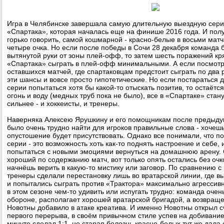
Игра в Челябинске завершала самую длительную выездную сери
«Спартака», которая началась еще на финише 2016 года. И полу
горько говорить, самой кошмарной - красно-белые в восьми мат
четыре очка. Но если после победы в Сочи 28 декабря команда 
вытянутой руки от зоны плей-офф, то затем шесть поражений к
«Спартака» сыграть в плей-офф минимальными. А если посмотр
оставшихся матчей, где спартаковцам предстоит сыграть по два 
эти шансы и вовсе просто гипотетические. Но если постараться 
серии попытаться хотя бы какой-то отыскать позитив, то остаётся
огонь и воду (медных труб пока не было), все в «Спартаке» стан
сильнее - и хоккеисты, и тренеры.
Наверняка Алексею Ярушкину и его помощникам после предыду
было очень трудно найти для игроков правильные слова - хочеш
опустошение будет присутствовать. Однако все понимали, что п
серии - это возможность хоть как-то поднять настроение и себе,
попытаться с новыми эмоциями вернуться на домашнюю арену.
хороший по содержанию матч, вот только опять остались без очко
начнёшь верить в какую-то мистику или заговор. По сравнению 
тренеры сделали перестановку лишь во вратарской линии, где в
и попытались сыграть против «Трактора» максимально агрессив
в этом сезоне чем-то удивить или испугать трудно: команда очен
обороне, располагает хорошей вратарской бригадой, а возвраще
Новотны добавило в атаке креатива. И именно Новотны открыл с
первого перерыва, в своём привычном стиле успев на добивание
минуте сделал 1:1, но старая болезнь красно-белых тут же дала 