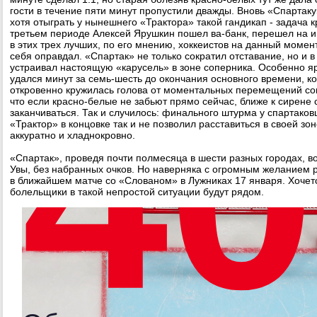
гости в течение пяти минут пропустили дважды. Вновь «Спартаку
хотя отыграть у нынешнего «Трактора» такой гандикап - задача 
третьем периоде Алексей Ярушкин пошел ва-банк, перешел на иг
в этих трех лучших, по его мнению, хоккеистов на данный момент 
себя оправдал. «Спартак» не только сократил отставание, но и 
устраивал настоящую «карусель» в зоне соперника. Особенно яр
удался минут за семь-шесть до окончания основного времени, ко
откровенно кружилась голова от моментальных перемещений со
что если красно-белые не забьют прямо сейчас, ближе к сирене 
заканчиваться. Так и случилось: финального штурма у спартаков
«Трактор» в концовке так и не позволил расставиться в своей зон
аккуратно и хладнокровно.
«Спартак», проведя почти полмесяца в шести разных городах, в
Увы, без набранных очков. Но наверняка с огромным желанием 
в ближайшем матче со «Слованом» в Лужниках 17 января. Хочетс
болельщики в такой непростой ситуации будут рядом.