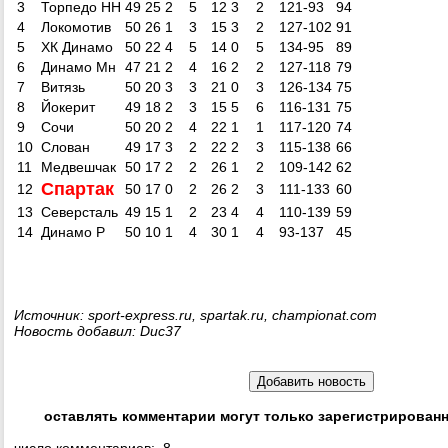
3
Торпедо НН
49
25
2
5
12
3
2
121-93
94
4
Локомотив
50
26
1
3
15
3
2
127-102
91
5
ХК Динамо
50
22
4
5
14
0
5
134-95
89
6
Динамо Мн
47
21
2
4
16
2
2
127-118
79
7
Витязь
50
20
3
3
21
0
3
126-134
75
8
Йокерит
49
18
2
3
15
5
6
116-131
75
9
Сочи
50
20
2
4
22
1
1
117-120
74
10
Слован
49
17
3
2
22
2
3
115-138
66
11
Медвешчак
50
17
2
2
26
1
2
109-142
62
Спартак
12
50
17
0
2
26
2
3
111-133
60
13
Северсталь
49
15
1
2
23
4
4
110-139
59
14
Динамо Р
50
10
1
4
30
1
4
93-137
45
Источник: sport-express.ru, spartak.ru, championat.com
Новость добавил: Duc37
оставлять комментарии могут только зарегистрирован