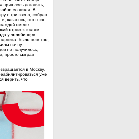
» пришлось догонять,
крайне сложная. В
ру в три звена, собрав
и, казалось, этот шаг
в каждой смене
кий отрезок гостям
гда у челябинцев
перника. Было понятно,
силы начнут
цев не получилось,
е, просто сыграв
озвращается в Москву.
реабилитироваться уже
я верить, что