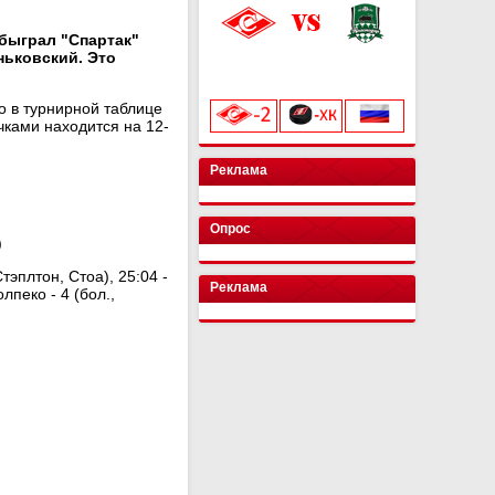
быграл "Спартак"
ньковский. Это
«Лукойл Арена»
начало матча в 20:00
о в турнирной таблице
чками находится на 12-
Реклама
Опрос
)
Стэплтон, Стоа), 25:04 -
Реклама
олпеко - 4 (бол.,