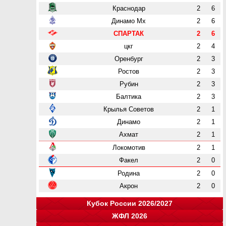
Краснодар
2
6
Динамо Мх
2
6
СПАРТАК
2
6
цкг
2
4
Оренбург
2
3
Ростов
2
3
Рубин
2
3
Балтика
2
3
Крылья Советов
2
1
Динамо
2
1
Ахмат
2
1
Локомотив
2
1
Факел
2
0
Родина
2
0
Акрон
2
0
Кубок России 2026/2027
ЖФЛ 2026
Группа "A"
Группа "B"
Группа "C"
Группа "D"
и
и
и
и
о
о
о
о