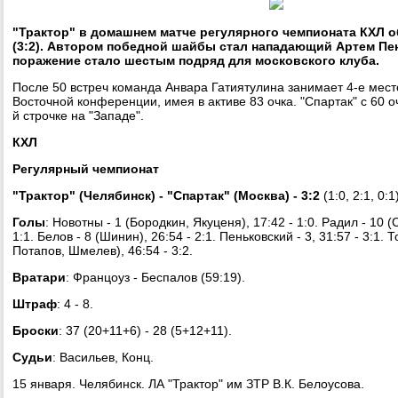
"Трактор" в домашнем матче регулярного чемпионата КХЛ о
(3:2). Автором победной шайбы стал нападающий Артем Пе
поражение стало шестым подряд для московского клуба.
После 50 встреч команда Анвара Гатиятулина занимает 4-е мест
Восточной конференции, имея в активе 83 очка. "Спартак" с 60 о
й строчке на "Западе".
КХЛ
Регулярный чемпионат
"Трактор" (Челябинск) - "Спартак" (Москва) - 3:2
(1:0, 2:1, 0:1
Голы
: Новотны - 1 (Бородкин, Якуценя), 17:42 - 1:0. Радил - 10 (
1:1. Белов - 8 (Шинин), 26:54 - 2:1. Пеньковский - 3, 31:57 - 3:1. Т
Потапов, Шмелев), 46:54 - 3:2.
Вратари
: Францоуз - Беспалов (59:19).
Штраф
: 4 - 8.
Броски
: 37 (20+11+6) - 28 (5+12+11).
Судьи
: Васильев, Конц.
15 января. Челябинск. ЛА "Трактор" им ЗТР В.К. Белоусова.