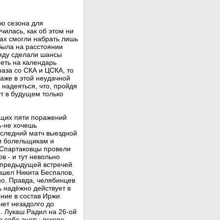
ю сезона для
чилась, как об этом ни
чах смогли набрать лишь
была на расстоянии
ряду сделали шансы
еть на календарь
раза со СКА и ЦСКА, то
даже в этой неудачной
 надеяться, что, пройдя
ут в будущем только
щих пяти поражений
ь-не хочешь
оследний матч выездной
 и болельщикам и
 Спартаковцы провели
в - и тут невольно
с предыдущей встречей
ышел Никита Беспалов,
но. Правда, челябинцев
ь надёжно действует в
ние в состав Иржи
чет незадолго до
. Лукаш Радил на 26-ой
о себе знать: вскоре