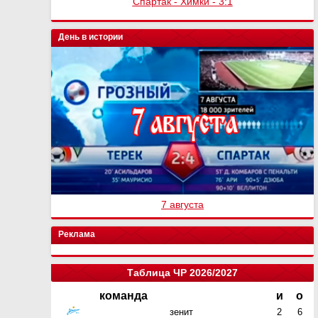
Спартак - Химки - 3:1
День в истории
7 августа
Реклама
Таблица ЧР 2026/2027
команда
и
о
зенит
2
6