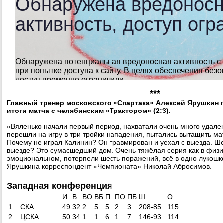
***
Главный тренер московского «Спартака» Алексей Ярушкин
итоги матча с челябинским «Трактором» (2:3).
«Вяленько начали первый период, нахватали очень много удале
перешли на игру в три тройки нападения, пытались вытащить мат
Почему не играл Калинин? Он травмирован и уехал с выезда. Ш
выезде? Это сумасшедший дом. Очень тяжёлая серия как в физич
эмоциональном, потерпели шесть поражений, всё в одно лукошк
Ярушкина корреспондент «Чемпионата» Николай Абросимов.
Западная конференция
И
В
ВO
ВБ
П
ПО
ПБ
Ш
О
1
СКА
49
32
2
5
5
2
3
208-85
115
2
ЦСКА
50
34
1
1
6
1
7
146-93
114