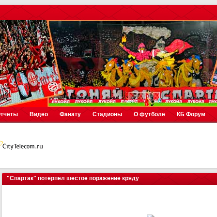
тчеты
Видео
Фанату
Стадионы
О футболе
КБ Форум
"Спартак" потерпел шестое поражение кряду