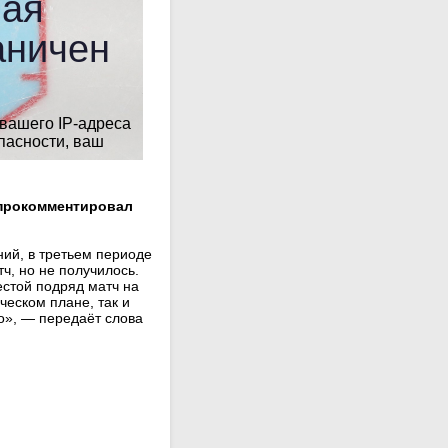
 прокомментировал
ний, в третьем периоде
ч, но не получилось.
естой подряд матч на
еском плане, так и
о», — передаёт слова